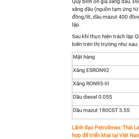
Quỹ bình ổn giá xăng dầu. Đồng
xăng dầu (nguồn tạm ứng từ
đồng/lít, dầu mazut 400 đồng
lập.
Sau khi thực hiện trách lập 
biến trên thị trường như sau:
Mặt hàng
Xăng ESRON92
Xăng RON95-III
Dầu diesel 0.05S
Dầu mazut 180CST 3.5S
Lãnh đạo Petrolimex: Thái 
hợp để triển khai tại Việt Na