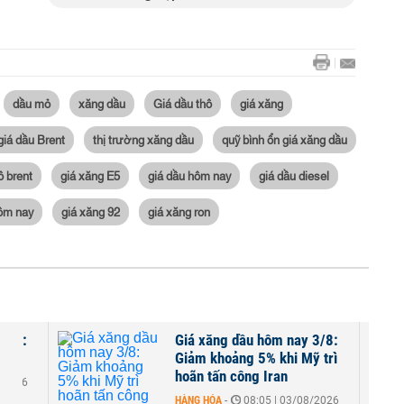
dầu mỏ
xăng dầu
Giá dầu thô
giá xăng
giá dầu Brent
thị trường xăng dầu
quỹ bình ổn giá xăng dầu
ô brent
giá xăng E5
giá dầu hôm nay
giá dầu diesel
hôm nay
giá xăng 92
giá xăng ron
 5/8:
Giá xăng dầu hôm nay 3/8:
Giảm khoảng 5% khi Mỹ trì
hoãn tấn công Iran
8/2026
HÀNG HÓA
-
08:05 | 03/08/2026