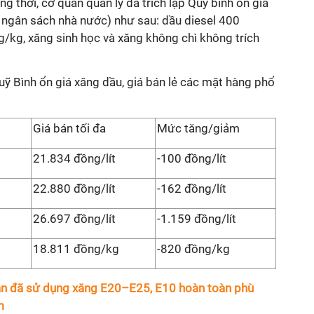
 thời, cơ quan quản lý đã trích lập Quỹ bình ổn giá
 ngân sách nhà nước) như sau: dầu diesel 400
/kg, xăng sinh học và xăng không chì không trích
Quỹ Bình ổn giá xăng dầu, giá bán lẻ các mặt hàng phổ
Giá bán tối đa
Mức tăng/giảm
21.834 đồng/lít
-100 đồng/lít
22.880 đồng/lít
-162 đồng/lít
26.697 đồng/lít
-1.159 đồng/lít
18.811 đồng/kg
-820 đồng/kg
Lan đã sử dụng xăng E20–E25, E10 hoàn toàn phù
m