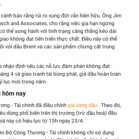
.
 cảnh báo rằng rủi ro xung đột vẫn hiện hữu. Ông Jim
busch and Associates, cho rằng việc gia hạn ngừng
có thể song hành với tình trạng căng thẳng kéo dài
iao không đạt tiến triển thực chất. Điều này có thể
 đối với dầu Brent và các sản phẩm chưng cất trung
es nhận định nếu các nỗ lực đàm phán không đạt
háng 4 và giao tranh tái bùng phát, giá dầu hoàn toàn
ỷ lục mới trong năm.
c hôm nay
ơng - Tài chính đã điều chỉnh
giá xăng dầu
. Theo đó,
êu dùng phổ biến trên thị trường (trừ dầu hoả) đều
iá này có hiệu lực từ 15h ngày 23/4.
liên Bộ Công Thương - Tài chính không chi sử dụng