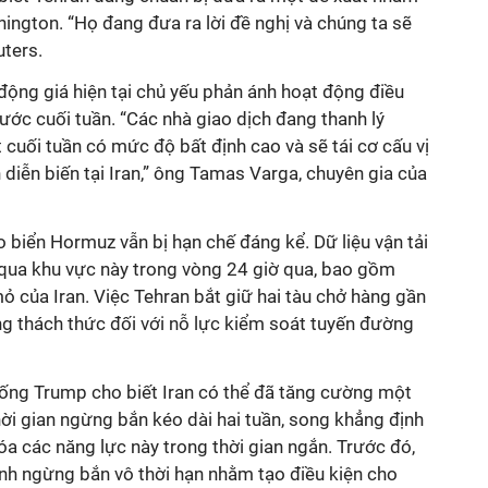
ngton. “Họ đang đưa ra lời đề nghị và chúng ta sẽ
uters.
 động giá hiện tại chủ yếu phản ánh hoạt động điều
rước cuối tuần. “Các nhà giao dịch đang thanh lý
cuối tuần có mức độ bất định cao và sẽ tái cơ cấu vị
 diễn biến tại Iran,” ông Tamas Varga, chuyên gia của
biển Hormuz vẫn bị hạn chế đáng kể. Dữ liệu vận tải
i qua khu vực này trong vòng 24 giờ qua, bao gồm
 của Iran. Việc Tehran bắt giữ hai tàu chở hàng gần
ng thách thức đối với nỗ lực kiểm soát tuyến đường
ống Trump cho biết Iran có thể đã tăng cường một
hời gian ngừng bắn kéo dài hai tuần, song khẳng định
óa các năng lực này trong thời gian ngắn. Trước đó,
ệnh ngừng bắn vô thời hạn nhằm tạo điều kiện cho