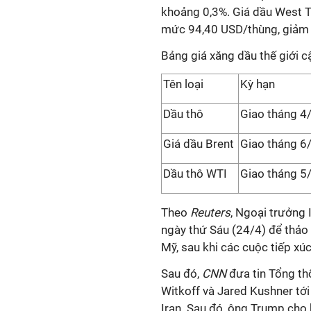
khoảng 0,3%. Giá dầu West T
mức 94,40 USD/thùng, giảm 
Bảng giá xăng dầu thế giới 
Tên loại
Kỳ hạn
Dầu thô
Giao tháng 4
Giá dầu Brent
Giao tháng 6
Dầu thô WTI
Giao tháng 5
Theo
Reuters
, Ngoại trưởng 
ngày thứ Sáu (24/4) để thảo
Mỹ, sau khi các cuộc tiếp xú
Sau đó,
CNN
đưa tin Tổng t
Witkoff và Jared Kushner tới
Iran. Sau đó, ông Trump cho