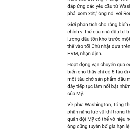
đáp ứng các yêu cầu từ Washi
phải xem xét,” ông nói với Re
Giới phân tích cho rằng biến
chỉnh vị thế của nhà đầu tư t
lượng dầu tồn kho trước một 
thế vào tối Chủ nhật dựa trên
PVM, nhận định.
Hoạt động vận chuyển qua eo 
biển cho thấy chỉ có 5 tàu đ
một tàu chở sản phẩm dầu mỏ
đây tiếp tục làm nổi bật nhữ
của Mỹ.
Về phía Washington, Tổng th
phần năng lực vũ khí trong t
quân đội Mỹ có thể vô hiệu h
ông cũng tuyên bố gia hạn l