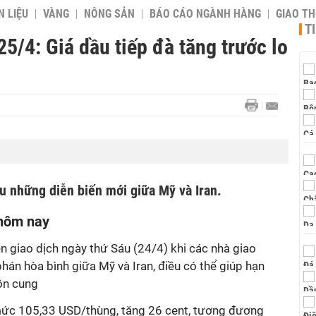
 LIỆU
VÀNG
NÔNG SẢN
BÁO CÁO NGÀNH HÀNG
GIAO T
T
5/4: Giá dầu tiếp đà tăng trước lo
au những diễn biến mới giữa Mỹ và Iran.
 hôm nay
n giao dịch ngày thứ Sáu (24/4) khi các nhà giao
án hòa bình giữa Mỹ và Iran, điều có thể giúp hạn
ồn cung
mức 105,33 USD/thùng, tăng 26 cent, tương đương