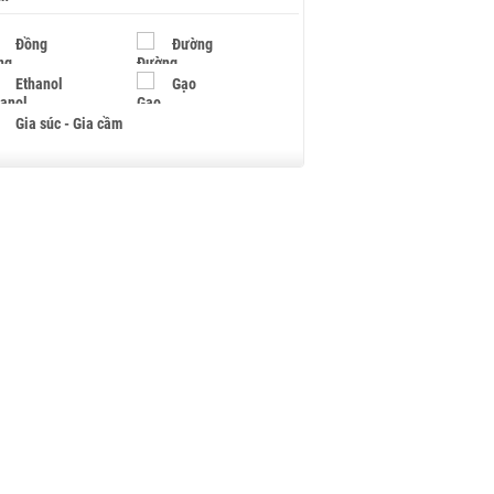
Đồng
Đường
Ethanol
Gạo
Gia súc - Gia cầm
Giấy
Gỗ
Hạt điều
Hồ tiêu - Hạt tiêu
Khí đốt
Kim loại khác
Mắc ca
Muối
Ngũ cốc
Nhựa - Hạt nhựa
Palladium
Phân bón