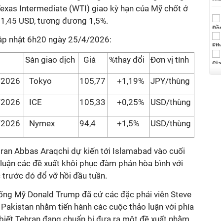
exas Intermediate (WTI) giao kỳ hạn của Mỹ chốt ở
1,45 USD, tương đương 1,5%.
cập nhật 6h20 ngày 25/4/2026:
Sàn giao dịch
Giá
%thay đổi
Đơn vị tính
/2026
Tokyo
105,77
+1,19%
JPY/thùng
/2026
ICE
105,33
+0,25%
USD/thùng
/2026
Nymex
94,4
+1,5%
USD/thùng
Iran Abbas Araqchi dự kiến tới Islamabad vào cuối
 luận các đề xuất khôi phục đàm phán hòa bình với
c trước đó đổ vỡ hồi đầu tuần.
hống Mỹ Donald Trump đã cử các đặc phái viên Steve
 Pakistan nhằm tiến hành các cuộc thảo luận với phía
 biết Tehran đang chuẩn bị đưa ra một đề xuất nhằm