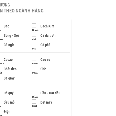
HƯƠNG
IN THEO NGÀNH HÀNG
Bạc
Bạch Kim
Bông - Sợi
Cá da trơn
Cá ngừ
Cà phê
Cacao
Cao su
Chất dẻo
Chè
Da giày
Đá quý
Dầu - Hạt dầu
Dầu mỏ
Dệt may
Điện