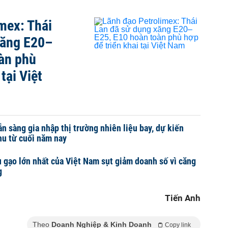
mex: Thái
xăng E20–
àn phù
tại Việt
 sàng gia nhập thị trường nhiên liệu bay, dự kiến
hu từ cuối năm nay
u gạo lớn nhất của Việt Nam sụt giảm doanh số vì căng
g
Tiến Anh
Theo
Doanh Nghiệp & Kinh Doanh
Copy link