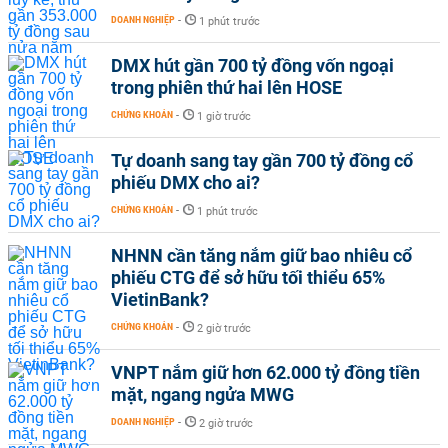
DOANH NGHIỆP
-
1 phút trước
DMX hút gần 700 tỷ đồng vốn ngoại
trong phiên thứ hai lên HOSE
CHỨNG KHOÁN
-
1 giờ trước
Tự doanh sang tay gần 700 tỷ đồng cổ
phiếu DMX cho ai?
CHỨNG KHOÁN
-
1 phút trước
NHNN cần tăng nắm giữ bao nhiêu cổ
phiếu CTG để sở hữu tối thiểu 65%
VietinBank?
CHỨNG KHOÁN
-
2 giờ trước
VNPT nắm giữ hơn 62.000 tỷ đồng tiền
mặt, ngang ngửa MWG
DOANH NGHIỆP
-
2 giờ trước