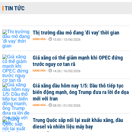
TIN TỨC
Thị trường dầu mỏ đang 'đi vay' thời gian
HÀNG HÓA
-
15:00 | 13/06/2026
Giá xăng có thể giảm mạnh khi OPEC đứng
trước nguy cơ tan rã
HÀNG HÓA
-
14:26 | 16/05/2026
Giá xăng dầu hôm nay 1/5: Dầu thô tiếp tục
biến động mạnh, ông Trump đưa ra lời đe dọa
mới với Iran
HÀNG HÓA
-
08:05 | 01/05/2026
Trung Quốc sắp nối lại xuất khẩu xăng, dầu
diesel và nhiên liệu máy bay