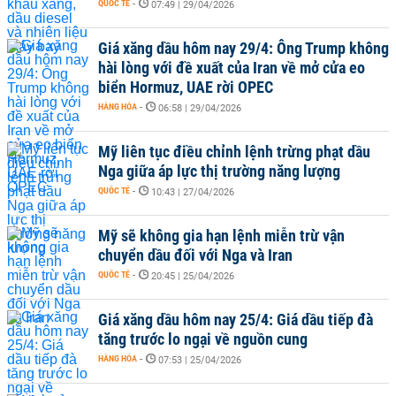
QUỐC TẾ
-
07:49 | 29/04/2026
Giá xăng dầu hôm nay 29/4: Ông Trump không
hài lòng với đề xuất của Iran về mở cửa eo
biển Hormuz, UAE rời OPEC
HÀNG HÓA
-
06:58 | 29/04/2026
Mỹ liên tục điều chỉnh lệnh trừng phạt dầu
Nga giữa áp lực thị trường năng lượng
QUỐC TẾ
-
10:43 | 27/04/2026
Mỹ sẽ không gia hạn lệnh miễn trừ vận
chuyển dầu đối với Nga và Iran
QUỐC TẾ
-
20:45 | 25/04/2026
Giá xăng dầu hôm nay 25/4: Giá dầu tiếp đà
tăng trước lo ngại về nguồn cung
HÀNG HÓA
-
07:53 | 25/04/2026