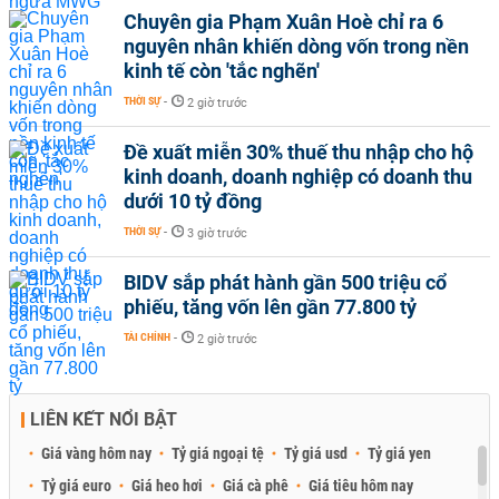
Chuyên gia Phạm Xuân Hoè chỉ ra 6
nguyên nhân khiến dòng vốn trong nền
kinh tế còn 'tắc nghẽn'
THỜI SỰ
-
2 giờ trước
Đề xuất miễn 30% thuế thu nhập cho hộ
kinh doanh, doanh nghiệp có doanh thu
dưới 10 tỷ đồng
THỜI SỰ
-
3 giờ trước
BIDV sắp phát hành gần 500 triệu cổ
phiếu, tăng vốn lên gần 77.800 tỷ
TÀI CHÍNH
-
2 giờ trước
LIÊN KẾT NỔI BẬT
Giá vàng hôm nay
Tỷ giá ngoại tệ
Tỷ giá usd
Tỷ giá yen
Tỷ giá euro
Giá heo hơi
Giá cà phê
Giá tiêu hôm nay