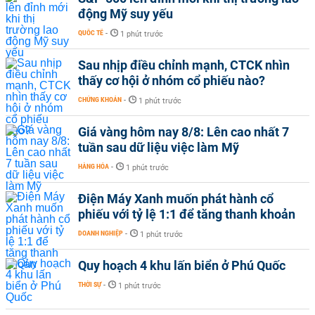
động Mỹ suy yếu
QUỐC TẾ
-
1 phút trước
Sau nhịp điều chỉnh mạnh, CTCK nhìn
thấy cơ hội ở nhóm cổ phiếu nào?
CHỨNG KHOÁN
-
1 phút trước
Giá vàng hôm nay 8/8: Lên cao nhất 7
tuần sau dữ liệu việc làm Mỹ
HÀNG HÓA
-
1 phút trước
Điện Máy Xanh muốn phát hành cổ
phiếu với tỷ lệ 1:1 để tăng thanh khoản
DOANH NGHIỆP
-
1 phút trước
Quy hoạch 4 khu lấn biển ở Phú Quốc
THỜI SỰ
-
1 phút trước