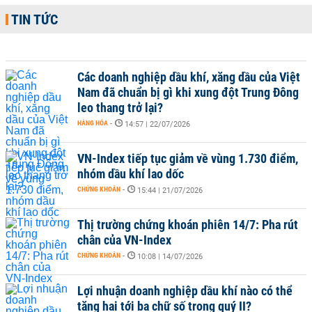
TIN TỨC
Các doanh nghiệp dầu khí, xăng dầu của Việt
Nam đã chuẩn bị gì khi xung đột Trung Đông
leo thang trở lại?
HÀNG HÓA
-
14:57 | 22/07/2026
VN-Index tiếp tục giảm về vùng 1.730 điểm,
nhóm dầu khí lao dốc
CHỨNG KHOÁN
-
15:44 | 21/07/2026
Thị trường chứng khoán phiên 14/7: Pha rút
chân của VN-Index
CHỨNG KHOÁN
-
10:08 | 14/07/2026
Lợi nhuận doanh nghiệp dầu khí nào có thể
tăng hai tới ba chữ số trong quý II?