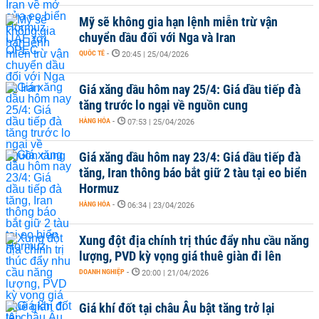
Mỹ sẽ không gia hạn lệnh miễn trừ vận
chuyển dầu đối với Nga và Iran
QUỐC TẾ
-
20:45 | 25/04/2026
Giá xăng dầu hôm nay 25/4: Giá dầu tiếp đà
tăng trước lo ngại về nguồn cung
HÀNG HÓA
-
07:53 | 25/04/2026
Giá xăng dầu hôm nay 23/4: Giá dầu tiếp đà
tăng, Iran thông báo bắt giữ 2 tàu tại eo biển
Hormuz
HÀNG HÓA
-
06:34 | 23/04/2026
Xung đột địa chính trị thúc đẩy nhu cầu năng
lượng, PVD kỳ vọng giá thuê giàn đi lên
DOANH NGHIỆP
-
20:00 | 21/04/2026
Giá khí đốt tại châu Âu bật tăng trở lại