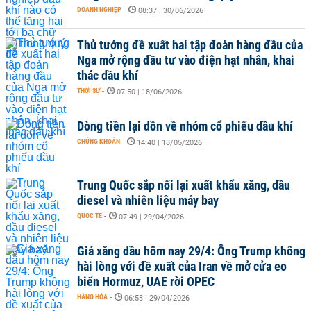
DOANH NGHIỆP
-
08:37 | 30/06/2026
Thủ tướng đề xuất hai tập đoàn hàng đầu của
Nga mở rộng đầu tư vào điện hạt nhân, khai
thác dầu khí
THỜI SỰ
-
07:50 | 18/06/2026
Dòng tiền lại dồn về nhóm cổ phiếu dầu khí
CHỨNG KHOÁN
-
14:40 | 18/05/2026
Trung Quốc sắp nối lại xuất khẩu xăng, dầu
diesel và nhiên liệu máy bay
QUỐC TẾ
-
07:49 | 29/04/2026
Giá xăng dầu hôm nay 29/4: Ông Trump không
hài lòng với đề xuất của Iran về mở cửa eo
biển Hormuz, UAE rời OPEC
HÀNG HÓA
-
06:58 | 29/04/2026