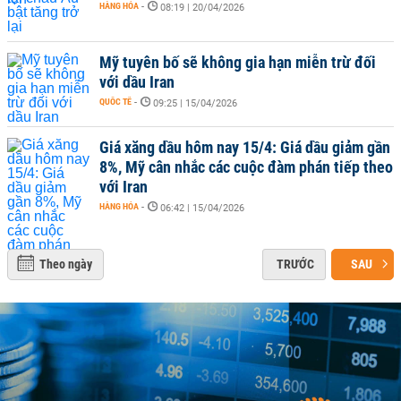
HÀNG HÓA
-
08:19 | 20/04/2026
Mỹ tuyên bố sẽ không gia hạn miễn trừ đối
với dầu Iran
QUỐC TẾ
-
09:25 | 15/04/2026
Giá xăng dầu hôm nay 15/4: Giá dầu giảm gần
8%, Mỹ cân nhắc các cuộc đàm phán tiếp theo
với Iran
HÀNG HÓA
-
06:42 | 15/04/2026
Theo ngày
TRƯỚC
SAU