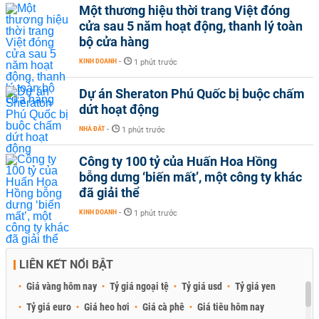
Một thương hiệu thời trang Việt đóng
cửa sau 5 năm hoạt động, thanh lý toàn
bộ cửa hàng
KINH DOANH
-
1 phút trước
Dự án Sheraton Phú Quốc bị buộc chấm
dứt hoạt động
NHÀ ĐẤT
-
1 phút trước
Công ty 100 tỷ của Huấn Hoa Hồng
bỗng dưng ‘biến mất’, một công ty khác
đã giải thể
KINH DOANH
-
1 phút trước
LIÊN KẾT NỔI BẬT
Giá vàng hôm nay
Tỷ giá ngoại tệ
Tỷ giá usd
Tỷ giá yen
Tỷ giá euro
Giá heo hơi
Giá cà phê
Giá tiêu hôm nay