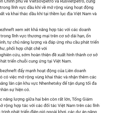
iên Chính phủ về Vietsovpetro và Rusvietpetro, cũng
 trong lĩnh vực dầu khí về mở rộng vùng hoạt động
ất và khai thác dầu khí tại thềm lục địa Việt Nam và
bezhneft xem xét khả năng hợp tác với các doanh
rong lĩnh vực thương mại trên cơ sở dài hạn, ổn
nh, tự chủ năng lượng và đáp ứng nhu cầu phát triển
hư, phối hợp chặt chẽ với
ghiên cứu, sớm hoàn thiện đề xuất hình thành cơ sở
 phát triển chuỗi cung ứng tại Việt Nam.
ubezhneft đẩy mạnh hoạt động của Liên doanh
đó có việc mở rộng vùng khai thác và nhận thêm các
năng lân cận khu vực Nhenhetxky để tận dụng tối đa
nhân sự hiện có.
 năng lượng giữa hai bên còn rất lớn, Tổng Giám
 rộng hợp tác với các đối tác Việt Nam trên các lĩnh
trình phát triển điện gió ngoài khơi, các dự án năng