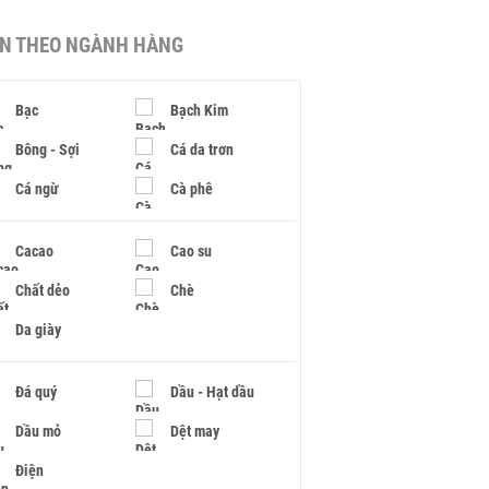
IN THEO NGÀNH HÀNG
Bạc
Bạch Kim
Bông - Sợi
Cá da trơn
Cá ngừ
Cà phê
Cacao
Cao su
Chất dẻo
Chè
Da giày
Đá quý
Dầu - Hạt dầu
Dầu mỏ
Dệt may
Điện