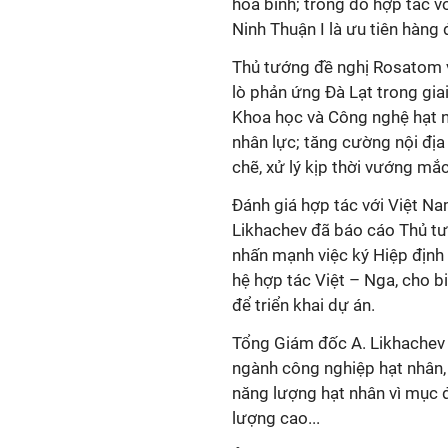
hòa bình; trong đó hợp tác v
Ninh Thuận I là ưu tiên hàng
Thủ tướng đề nghị Rosatom v
lò phản ứng Đà Lạt trong gia
Khoa học và Công nghệ hạt n
nhân lực; tăng cường nội địa 
chẽ, xử lý kịp thời vướng mắc
Đánh giá hợp tác với Việt Na
Likhachev đã báo cáo Thủ tư
nhấn mạnh việc ký Hiệp định
hệ hợp tác Việt – Nga, cho b
để triển khai dự án.
Tổng Giám đốc A. Likhachev 
ngành công nghiệp hạt nhân,
năng lượng hạt nhân vì mục đ
lượng cao...