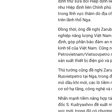
định thư sửa đổi Hiệp định l
như Hiệp định liên Chính phủ
trong lĩnh vực thăm dò địa ch
trên lãnh thổ Nga.
Đồng thời, ông đề nghị Zaru
nghiệp năng lượng Việt Nam t
định, góp phần bảo đảm an ni
kinh tế của Việt Nam. Cũng n
Petrovietnam/Vietsovpetro n
sản xuất thiết bị điện gió và
Thủ tướng cũng đề nghị Zar
Rusvietpetro tại Nga, trong 
mỏ dầu khí mới, các lô tiềm 
cơ sở hạ tầng, công nghệ và 
Nhấn mạnh tiềm năng hợp tác
đốc S. Kudryashov đề xuất mở
vực mới, trong đó có chương 