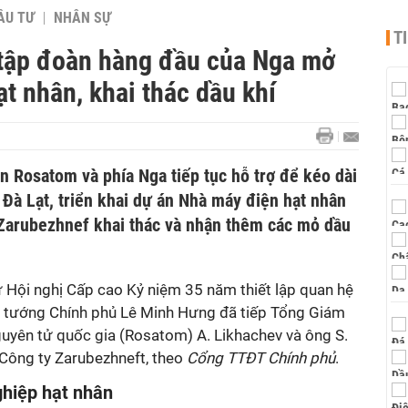
ẦU TƯ
NHÂN SỰ
T
 tập đoàn hàng đầu của Nga mở
ạt nhân, khai thác dầu khí
n Rosatom và phía Nga tiếp tục hỗ trợ để kéo dài
Đà Lạt, triển khai dự án Nhà máy điện hạt nhân
Zarubezhnef khai thác và nhận thêm các mỏ dầu
 Hội nghị Cấp cao Kỷ niệm 35 năm thiết lập quan hệ
ủ tướng Chính phủ Lê Minh Hưng đã tiếp Tổng Giám
yên tử quốc gia (Rosatom) A. Likhachev và ông S.
Công ty Zarubezhneft, theo
Cổng TTĐT Chính phủ
.
hiệp hạt nhân