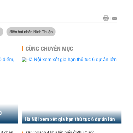
n
điện hạt nhân Ninh Thuận
CÙNG CHUYÊN MỤC
0
Hà Nội xem xét gia hạn thủ tục 6 dự án lớn
út chân
Quy hoạch 4 khu lấn biển ở Phú Quốc