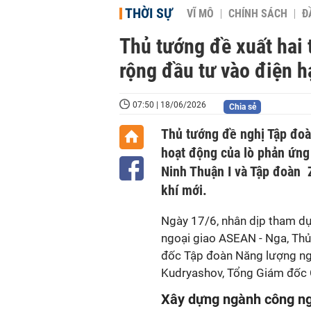
THỜI SỰ
VĨ MÔ
CHÍNH SÁCH
Đ
Thủ tướng đề xuất hai
rộng đầu tư vào điện h
07:50 | 18/06/2026
Chia sẻ
Thủ tướng đề nghị Tập đoà
hoạt động của lò phản ứng 
Ninh Thuận I và Tập đoàn 
khí mới.
Ngày 17/6, nhân dịp tham dự
ngoại giao ASEAN - Nga, Th
đốc Tập đoàn Năng lượng ngu
Kudryashov, Tổng Giám đốc 
Xây dựng ngành công ng