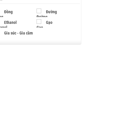
Đồng
Đường
Ethanol
Gạo
Gia súc - Gia cầm
Giấy
Gỗ
Hạt điều
Hồ tiêu - Hạt tiêu
Khí đốt
Kim loại khác
Mắc ca
Muối
Ngũ cốc
Nhựa - Hạt nhựa
Palladium
Phân bón