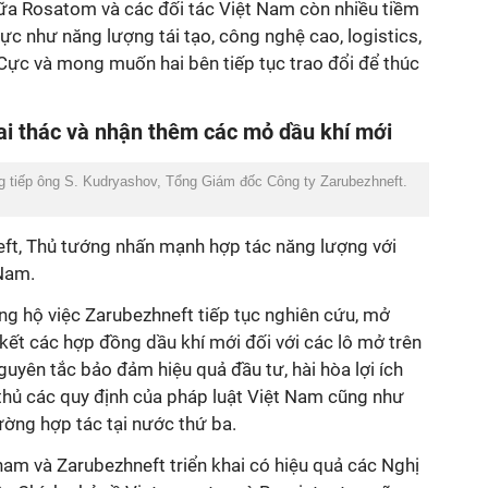
iữa Rosatom và các đối tác Việt Nam còn nhiều tiềm
ực như năng lượng tái tạo, công nghệ cao, logistics,
Cực và mong muốn hai bên tiếp tục trao đổi để thúc
ai thác và nhận thêm các mỏ dầu khí mới
 tiếp ông S. Kudryashov, Tổng Giám đốc Công ty Zarubezhneft.
eft, Thủ tướng nhấn mạnh hợp tác năng lượng với
 Nam.
g hộ việc Zarubezhneft tiếp tục nghiên cứu, mở
kết các hợp đồng dầu khí mới đối với các lô mở trên
guyên tắc bảo đảm hiệu quả đầu tư, hài hòa lợi ích
 thủ các quy định của pháp luật Việt Nam cũng như
ường hợp tác tại nước thứ ba.
am và Zarubezhneft triển khai có hiệu quả các Nghị