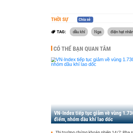
THỜI SỰ
Chia sẻ
dầu khí
Nga
điện hạt nhâ
TAG:
CÓ THỂ BẠN QUAN TÂM
VN-Index tiếp tục giảm về vùng 1.73
điểm, nhóm dầu khí lao dốc
Thị trường chứng khoán phiên 14/7: Pha r