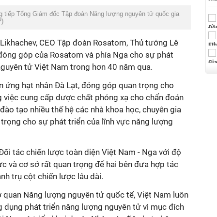
 tiếp Tổng Giám đốc Tập đoàn Năng lượng nguyên tử quốc gia
P
).
A. Likhachev, CEO Tập đoàn Rosatom, Thủ tướng Lê
đóng góp của Rosatom và phía Nga cho sự phát
nguyên tử Việt Nam trong hơn 40 năm qua.
ản ứng hạt nhân Đà Lạt, đóng góp quan trọng cho
ong việc cung cấp dược chất phóng xạ cho chẩn đoán
ư đào tạo nhiều thế hệ các nhà khoa học, chuyên gia
trọng cho sự phát triển của lĩnh vực năng lượng
ối tác chiến lược toàn diện Việt Nam - Nga với độ
 lực và cơ sở rất quan trọng để hai bên đưa hợp tác
h trụ cột chiến lược lâu dài.
Cơ quan Năng lượng nguyên tử quốc tế, Việt Nam luôn
g dụng phát triển năng lượng nguyên tử vì mục đích