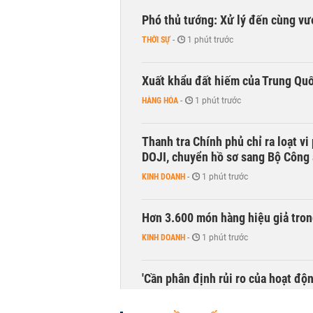
Phó thủ tướng: Xử lý đến cùng v
THỜI SỰ
-
1 phút trước
Xuất khẩu đất hiếm của Trung Qu
HÀNG HÓA
-
1 phút trước
Thanh tra Chính phủ chỉ ra loạt v
DOJI, chuyển hồ sơ sang Bộ Công
KINH DOANH
-
1 phút trước
Hơn 3.600 món hàng hiệu giả tron
KINH DOANH
-
1 phút trước
'Cần phân định rủi ro của hoạt độn
THỜI SỰ
-
1 phút trước