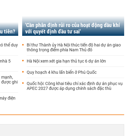
'Cần phân định rủi ro của hoạt động dầu khí
u tiên?
với quyết định đầu tư sai'
có thể duy
Bí thư Thành ủy Hà Nội thúc tiến độ hai dự án giao
thông trọng điểm phía Nam Thủ đô
 nhà 5
Hà Nội xem xét gia hạn thủ tục 6 dự án lớn
Quy hoạch 4 khu lấn biển ở Phú Quốc
g mạnh,
 được ghi
Quốc hội: Công khai tiêu chí xác định dự án phục vụ
APEC 2027 được áp dụng chính sách đặc thù
máy điện