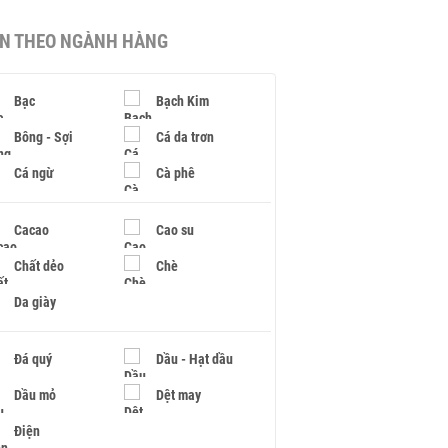
IN THEO NGÀNH HÀNG
Bạc
Bạch Kim
Bông - Sợi
Cá da trơn
Cá ngừ
Cà phê
Cacao
Cao su
Chất dẻo
Chè
Da giày
Đá quý
Dầu - Hạt dầu
Dầu mỏ
Dệt may
Điện