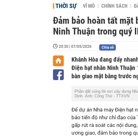
THỜI SỰ
VĨ MÔ
CHÍNH SÁCH
Đ
Đảm bảo hoàn tất mặt 
Ninh Thuận trong quý I
20:30 | 07/05/2026
Chia sẻ
Khánh Hòa đang đẩy nhanh
Điện hạt nhân Ninh Thuận 1
bàn giao mặt bằng trước n
Phần đất vùng lõi nơi xây dựng N
Dinh. Ảnh: Công Thử - TTXVN
Để dự án Nhà máy Điện hạt n
bảo tiến độ như chỉ đạo của
gấp rút rà soát các nội dun
ương giao, đảm bảo trong quý