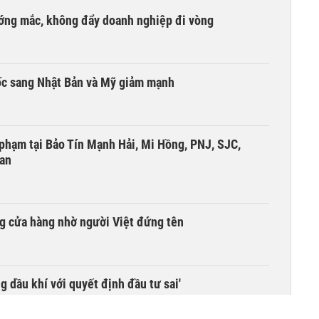
ướng mắc, không đẩy doanh nghiệp đi vòng
ốc sang Nhật Bản và Mỹ giảm mạnh
i phạm tại Bảo Tín Mạnh Hải, Mi Hồng, PNJ, SJC,
 an
g cửa hàng nhờ người Việt đứng tên
g dầu khí với quyết định đầu tư sai'