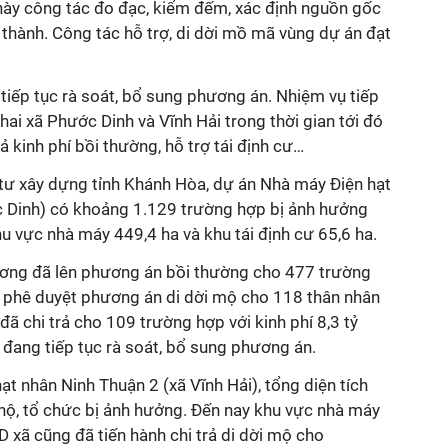
 này công tác đo đạc, kiểm đếm, xác định nguồn gốc
 thành. Công tác hỗ trợ, di dời mồ mã vùng dự án đạt
tiếp tục rà soát, bổ sung phương án. Nhiệm vụ tiếp
hai xã Phước Dinh và Vĩnh Hải trong thời gian tới đó
rả kinh phí bồi thường, hỗ trợ tái định cư…
tư xây dựng tỉnh Khánh Hòa, dự án Nhà máy Điện hạt
 Dinh) có khoảng 1.129 trường hợp bị ảnh hưởng
hu vực nhà máy 449,4 ha và khu tái định cư 65,6 ha.
ương đã lên phương án bồi thường cho 477 trường
ã phê duyệt phương án di dời mộ cho 118 thân nhân
đã chi trả cho 109 trường hợp với kinh phí 8,3 tỷ
 đang tiếp tục rà soát, bổ sung phương án.
ạt nhân Ninh Thuận 2 (xã Vĩnh Hải), tổng diện tích
 hộ, tổ chức bị ảnh hưởng. Đến nay khu vực nhà máy
D xã cũng đã tiến hành chi trả di dời mộ cho