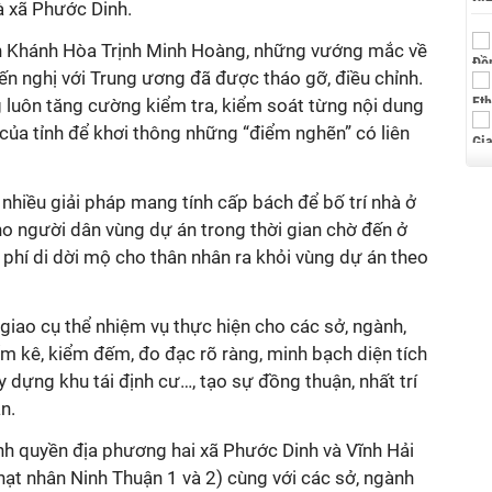
và xã Phước Dinh.
h Khánh Hòa Trịnh Minh Hoàng, những vướng mắc về
iến nghị với Trung ương đã được tháo gỡ, điều chỉnh.
 luôn tăng cường kiểm tra, kiểm soát từng nội dung
của tỉnh để khơi thông những “điểm nghẽn” có liên
 nhiều giải pháp mang tính cấp bách để bố trí nhà ở
cho người dân vùng dự án trong thời gian chờ đến ở
h phí di dời mộ cho thân nhân ra khỏi vùng dự án theo
iao cụ thể nhiệm vụ thực hiện cho các sở, ngành,
ểm kê, kiểm đếm, đo đạc rõ ràng, minh bạch diện tích
y dựng khu tái định cư…, tạo sự đồng thuận, nhất trí
 án.
ính quyền địa phương hai xã Phước Dinh và Vĩnh Hải
ạt nhân Ninh Thuận 1 và 2) cùng với các sở, ngành