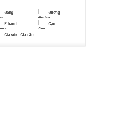
Đồng
Đường
Ethanol
Gạo
Gia súc - Gia cầm
Giấy
Gỗ
Hạt điều
Hồ tiêu - Hạt tiêu
Khí đốt
Kim loại khác
Mắc ca
Muối
Ngũ cốc
Nhựa - Hạt nhựa
Palladium
Phân bón