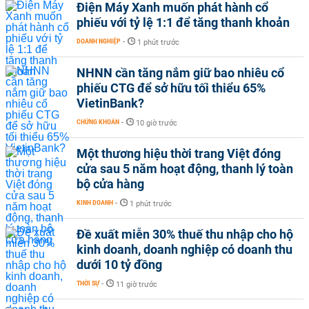
Điện Máy Xanh muốn phát hành cổ
phiếu với tỷ lệ 1:1 để tăng thanh khoản
DOANH NGHIỆP
-
1 phút trước
NHNN cần tăng nắm giữ bao nhiêu cổ
phiếu CTG để sở hữu tối thiểu 65%
VietinBank?
CHỨNG KHOÁN
-
10 giờ trước
Một thương hiệu thời trang Việt đóng
cửa sau 5 năm hoạt động, thanh lý toàn
bộ cửa hàng
KINH DOANH
-
1 phút trước
Đề xuất miễn 30% thuế thu nhập cho hộ
kinh doanh, doanh nghiệp có doanh thu
dưới 10 tỷ đồng
THỜI SỰ
-
11 giờ trước