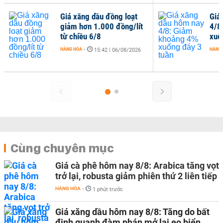
Giá xăng dầu đồng loạt
Giá
giảm hơn 1.000 đồng/lít
4/8
từ chiều 6/8
xuố
HÀNG HÓA
-
HÀNG
15:42 | 06/08/2026
Cùng chuyên mục
Giá cà phê hôm nay 8/8: Arabica tăng vọt
trở lại, robusta giảm phiên thứ 2 liên tiếp
HÀNG HÓA
-
1 phút trước
Giá xăng dầu hôm nay 8/8: Tăng do bất
định quanh đàm phán mở lại eo biển