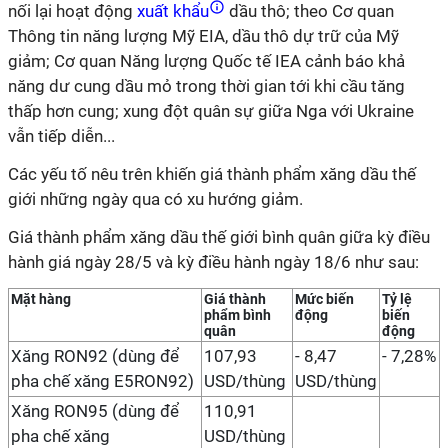
nối lại hoạt động
xuất khẩu
dầu thô; theo Cơ quan
Thông tin năng lượng Mỹ EIA, dầu thô dự trữ của Mỹ
giảm; Cơ quan Năng lượng Quốc tế IEA cảnh báo khả
năng dư cung dầu mỏ trong thời gian tới khi cầu tăng
thấp hơn cung; xung đột quân sự giữa Nga với Ukraine
vẫn tiếp diễn...
Các yếu tố nêu trên khiến giá thành phẩm xăng dầu thế
giới những ngày qua có xu hướng giảm.
Giá thành phẩm xăng dầu thế giới bình quân giữa kỳ điều
hành giá ngày 28/5 và kỳ điều hành ngày 18/6 như sau:
Mặt hàng
Giá thành
Mức biến
Tỷ lệ
phẩm bình
động
biến
quân
động
Xăng RON92 (dùng để
107,93
- 8,47
- 7,28%
pha chế xăng E5RON92)
USD/thùng
USD/thùng
Xăng RON95 (dùng để
110,91
pha chế xăng
USD/thùng