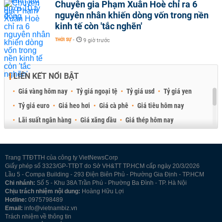
Chuyên gia Phạm Xuân Hoè chỉ ra 6
nguyên nhân khiến dòng vốn trong nền
kinh tế còn 'tắc nghẽn'
THỜI SỰ
-
9 giờ trước
LIÊN KẾT NỔI BẬT
Giá vàng hôm nay
Tỷ giá ngoại tệ
Tỷ giá usd
Tỷ giá yen
Tỷ giá euro
Giá heo hơi
Giá cà phê
Giá tiêu hôm nay
Lãi suất ngân hàng
Giá xăng dầu
Giá thép hôm nay
Giá sầu riêng
Giá thịt heo
Giá gạo
Giá cao su
Best Retail Brokers
Diễn đàn đầu tư Việt Nam 2026
Trang TTĐTTH của công ty VietNewsCorp
Giấy phép số 3323/GP-TTĐT do Sở VH&TT TP.HCM cấp ngày 20/3/2026
Lầu 5 - Compa Building - 293 Điện Biên Phủ - Phường Gia Định - TP.HCM
Chi nhánh:
Số 5 - Khu 38A Trần Phú - Phường Ba Đình - TP. Hà Nội
Chịu trách nhiệm nội dung:
Hoàng Hữu Lợi
Hotline:
0975798489
Email:
info@vietnambiz.vn
Trách nhiệm về thông tin