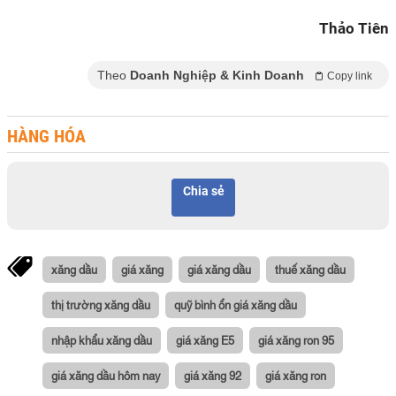
Thảo Tiên
Theo
Doanh Nghiệp & Kinh Doanh
Copy link
HÀNG HÓA
Chia sẻ
xăng dầu
giá xăng
giá xăng dầu
thuế xăng dầu
thị trường xăng dầu
quỹ bình ổn giá xăng dầu
nhập khẩu xăng dầu
giá xăng E5
giá xăng ron 95
giá xăng dầu hôm nay
giá xăng 92
giá xăng ron