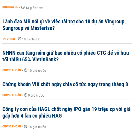
KINH DOANH
-
13 giờ trước
Lãnh đạo MB nói gì về việc tài trợ cho 18 dự án Vingroup,
Sungroup và Masterise?
TÀI CHÍNH
-
19 giờ trước
NHNN cần tăng nắm giữ bao nhiêu cổ phiếu CTG để sở hữu
tối thiểu 65% VietinBank?
CHỨNG KHOÁN
-
10 giờ trước
Chứng khoán VIX chốt ngày chia cổ tức ngay trong tháng 8
CHỨNG KHOÁN
-
9 giờ trước
Công ty con của HAGL chốt ngày IPO gần 19 triệu cp với giá
gấp hơn 4 lần cổ phiếu HAG
CHỨNG KHOÁN
-
18 giờ trước