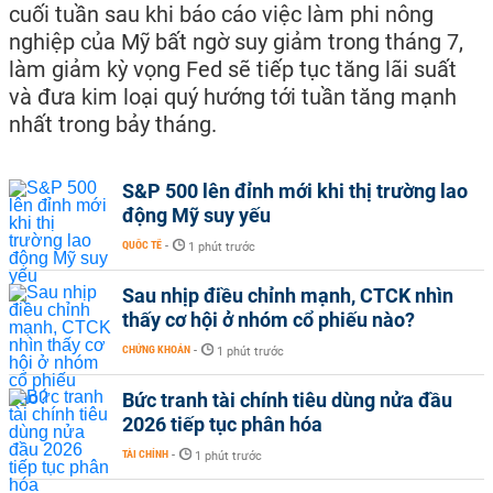
cuối tuần sau khi báo cáo việc làm phi nông
nghiệp của Mỹ bất ngờ suy giảm trong tháng 7,
làm giảm kỳ vọng Fed sẽ tiếp tục tăng lãi suất
và đưa kim loại quý hướng tới tuần tăng mạnh
nhất trong bảy tháng.
S&P 500 lên đỉnh mới khi thị trường lao
động Mỹ suy yếu
QUỐC TẾ
-
1 phút trước
Sau nhịp điều chỉnh mạnh, CTCK nhìn
thấy cơ hội ở nhóm cổ phiếu nào?
CHỨNG KHOÁN
-
1 phút trước
Bức tranh tài chính tiêu dùng nửa đầu
2026 tiếp tục phân hóa
TÀI CHÍNH
-
1 phút trước