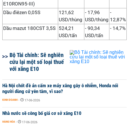
E10RON95-III)
Dầu điêzen 0,05S
121,62
- 17,96
-
USD/thùng
USD/thùng
12,87%
Dầu mazut 180CST 3,5S
524,21
- 90,34
- 14,7%
USD/tấn
USD/tấn
Bộ Tài chính: Sẽ nghiên
cứu lại một số loại thuế
với xăng E10
Hà Nội chốt đề án cấm xe máy xăng gây ô nhiễm, Honda nói
người dùng cứ yên tâm, vì sao?
KINH DOANH
-
17-06-2026
Nhà nước sẽ công bố giá cơ sở xăng E10
HÀNG HÓA
-
17-06-2026