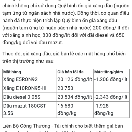
chính không chi sử dụng Quỹ bình ổn giá xăng dầu (nguồn
tạm ứng từ ngân sách nhà nước). Đồng thời, cơ quan điều
hành đã thực hiện trích lập Quỹ bình ổn giá xăng dầu
(nguồn tạm ứng từ ngân sách nhà nước) 200 đồng/lít đối
với xăng sinh học, 800 đồng/lít đối với dầi diesel và 650
đồng/kg đối với dầu mazut.
Theo đó, giá xăng dầu, giá bán lẻ các mặt hàng phổ biến
trên thị trường như sau:
Mặt hàng
Giá bán tối đa
Mức tăng/giảm
Xăng E5RON92
20.126 đồng/lít
-1.206 đồng/lít
Xăng E10RON95-III
20.753
Dầu diesel 0.05S
23.534 đồng/lít
-2.343 đồng/lít
Dầu mazut 180CST
16.680
-1.928
3.5S
đồng/kg
đồng/kg
Liên Bộ Công Thương - Tài chính cho biết thêm giá bán