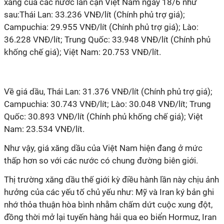
xăng của các nước lân cận Việt Nam ngày 18/6 như
sau:
Thái Lan: 33.236 VNĐ/lít (Chính phủ trợ giá);
Campuchia: 29.955 VNĐ/lít (Chính phủ trợ giá); Lào:
36.228 VNĐ/lít; Trung Quốc: 33.948 VNĐ/lít (Chính phủ
khống chế giá); Việt Nam: 20.753 VNĐ/lít.
Về giá dầu, Thái Lan: 31.376 VNĐ/lít (Chính phủ trợ giá);
Campuchia: 30.743 VNĐ/lít; Lào: 30.048 VNĐ/lít; Trung
Quốc: 30.893 VNĐ/lít (Chính phủ khống chế giá); Việt
Nam: 23.534 VNĐ/lít.
Như vậy, giá xăng dầu của Việt Nam hiện đang ở mức
thấp hơn so với các nước có chung đường biên giới.
Thị trường xăng dầu thế giới kỳ điều hành lần này chịu ảnh
hưởng của các yếu tố chủ yếu như: Mỹ và Iran ký bản ghi
nhớ thỏa thuận hòa bình nhằm chấm dứt cuộc xung đột,
đồng thời mở lại tuyến hàng hải qua eo biển Hormuz, Iran