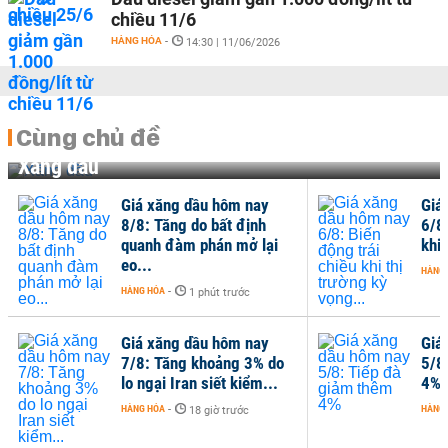
chiều 11/6
HÀNG HÓA
-
14:30 | 11/06/2026
Cùng chủ đề
Xăng dầu
Giá xăng dầu hôm nay
Giá
8/8: Tăng do bất định
6/8
quanh đàm phán mở lại
khi 
eo...
HÀNG
HÀNG HÓA
-
1 phút trước
Giá xăng dầu hôm nay
Giá
7/8: Tăng khoảng 3% do
5/8
lo ngại Iran siết kiểm...
4%
HÀNG HÓA
-
HÀNG
18 giờ trước