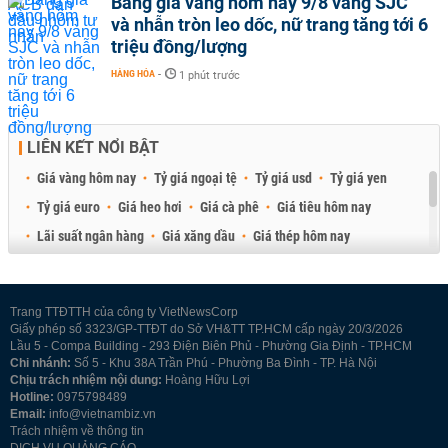
Bảng giá vàng hôm nay 9/8 vàng SJC
và nhẫn tròn leo dốc, nữ trang tăng tới 6
triệu đồng/lượng
HÀNG HÓA
-
1 phút trước
LIÊN KẾT NỔI BẬT
Giá vàng hôm nay
Tỷ giá ngoại tệ
Tỷ giá usd
Tỷ giá yen
Tỷ giá euro
Giá heo hơi
Giá cà phê
Giá tiêu hôm nay
Lãi suất ngân hàng
Giá xăng dầu
Giá thép hôm nay
Giá sầu riêng
Giá thịt heo
Giá gạo
Giá cao su
Best Retail Brokers
Diễn đàn đầu tư Việt Nam 2026
Trang TTĐTTH của công ty VietNewsCorp
Giấy phép số 3323/GP-TTĐT do Sở VH&TT TP.HCM cấp ngày 20/3/2026
Lầu 5 - Compa Building - 293 Điện Biên Phủ - Phường Gia Định - TP.HCM
Chi nhánh:
Số 5 - Khu 38A Trần Phú - Phường Ba Đình - TP. Hà Nội
Chịu trách nhiệm nội dung:
Hoàng Hữu Lợi
Hotline:
0975798489
Email:
info@vietnambiz.vn
Trách nhiệm về thông tin