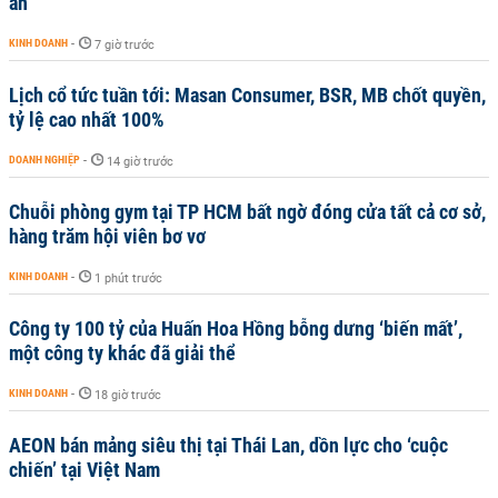
an
KINH DOANH
-
7 giờ trước
Lịch cổ tức tuần tới: Masan Consumer, BSR, MB chốt quyền,
tỷ lệ cao nhất 100%
DOANH NGHIỆP
-
14 giờ trước
Chuỗi phòng gym tại TP HCM bất ngờ đóng cửa tất cả cơ sở,
hàng trăm hội viên bơ vơ
KINH DOANH
-
1 phút trước
Công ty 100 tỷ của Huấn Hoa Hồng bỗng dưng ‘biến mất’,
một công ty khác đã giải thể
KINH DOANH
-
18 giờ trước
AEON bán mảng siêu thị tại Thái Lan, dồn lực cho ‘cuộc
chiến’ tại Việt Nam