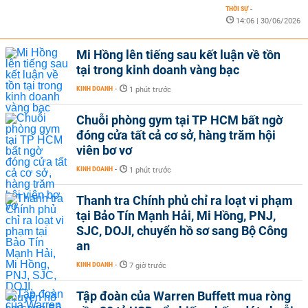
THỜI SỰ
-
14:06 | 30/06/2026
Mi Hồng lên tiếng sau kết luận về tồn
tại trong kinh doanh vàng bạc
KINH DOANH
-
1 phút trước
Chuỗi phòng gym tại TP HCM bất ngờ
đóng cửa tất cả cơ sở, hàng trăm hội
viên bơ vơ
KINH DOANH
-
1 phút trước
Thanh tra Chính phủ chỉ ra loạt vi phạm
tại Bảo Tín Mạnh Hải, Mi Hồng, PNJ,
SJC, DOJI, chuyển hồ sơ sang Bộ Công
an
KINH DOANH
-
7 giờ trước
Tập đoàn của Warren Buffett mua ròng