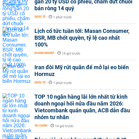
gần 20 tỷ USD cổ phiếu, chấm dứt chuỗi
bán ròng 14 quý
QUỐC TẾ
-
1 phút trước
Lịch cổ tức tuần tới: Masan Consumer,
BSR, MB chốt quyền, tỷ lệ cao nhất
100%
DOANH NGHIỆP
-
14 giờ trước
Iran đòi Mỹ rút quân để mở lại eo biển
Hormuz
QUỐC TẾ
-
1 phút trước
TOP 10 ngân hàng lãi lớn nhất từ kinh
doanh ngoại hối nửa đầu năm 2026:
Vietcombank quán quân, ACB dẫn đầu
nhóm tư nhân
TÀI CHÍNH
-
14 giờ trước