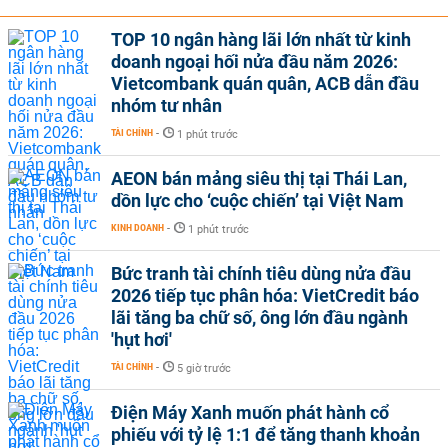
TOP 10 ngân hàng lãi lớn nhất từ kinh
doanh ngoại hối nửa đầu năm 2026:
Vietcombank quán quân, ACB dẫn đầu
nhóm tư nhân
TÀI CHÍNH
-
1 phút trước
AEON bán mảng siêu thị tại Thái Lan,
dồn lực cho ‘cuộc chiến’ tại Việt Nam
KINH DOANH
-
1 phút trước
Bức tranh tài chính tiêu dùng nửa đầu
2026 tiếp tục phân hóa: VietCredit báo
lãi tăng ba chữ số, ông lớn đầu ngành
'hụt hơi'
TÀI CHÍNH
-
5 giờ trước
Điện Máy Xanh muốn phát hành cổ
phiếu với tỷ lệ 1:1 để tăng thanh khoản