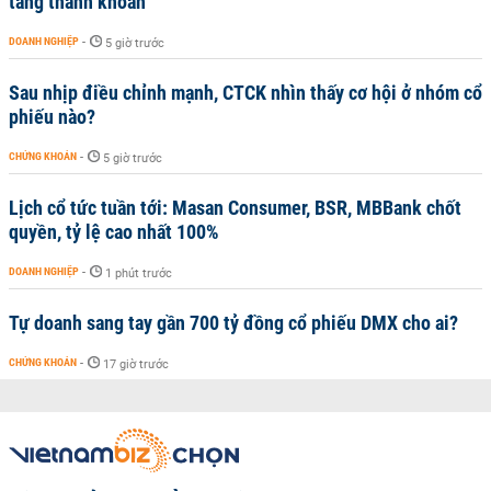
tăng thanh khoản
DOANH NGHIỆP
-
5 giờ trước
Sau nhịp điều chỉnh mạnh, CTCK nhìn thấy cơ hội ở nhóm cổ
phiếu nào?
CHỨNG KHOÁN
-
5 giờ trước
Lịch cổ tức tuần tới: Masan Consumer, BSR, MBBank chốt
quyền, tỷ lệ cao nhất 100%
DOANH NGHIỆP
-
1 phút trước
Tự doanh sang tay gần 700 tỷ đồng cổ phiếu DMX cho ai?
CHỨNG KHOÁN
-
17 giờ trước