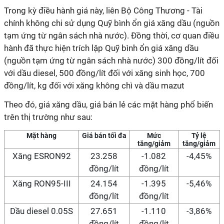
Trong kỳ điều hành giá này, liên Bộ Công Thương - Tài
chính không chi sử dụng Quỹ bình ổn giá xăng dầu (nguồn
tạm ứng từ ngân sách nhà nước). Đồng thời, cơ quan điều
hành đã thực hiện trích lập Quỹ bình ổn giá xăng dầu
(nguồn tạm ứng từ ngân sách nhà nước) 300 đồng/lít đối
với dầu diesel, 500 đồng/lít đối với xăng sinh học, 700
đồng/lít, kg đối với xăng không chì và dầu mazut
Theo đó, giá xăng dầu, giá bán lẻ các mặt hàng phổ biến
trên thị trường như sau:
Mặt hàng
Giá bán tối đa
Mức
Tỷ lệ
tăng/giảm
tăng/giảm
Xăng ESRON92
23.258
-1.082
-4,45%
đồng/lít
đồng/lít
Xăng RON95-III
24.154
-1.395
-5,46%
đồng/lít
đồng/lít
Dầu diesel 0.05S
27.651
-1.110
-3,86%
đồng/lít
đồng/lít