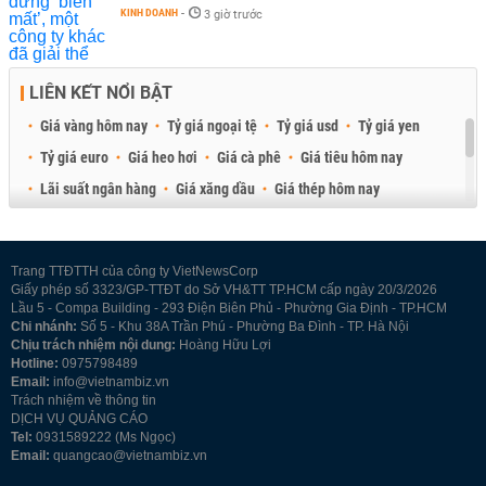
KINH DOANH
-
3 giờ trước
LIÊN KẾT NỔI BẬT
Giá vàng hôm nay
Tỷ giá ngoại tệ
Tỷ giá usd
Tỷ giá yen
Tỷ giá euro
Giá heo hơi
Giá cà phê
Giá tiêu hôm nay
Lãi suất ngân hàng
Giá xăng dầu
Giá thép hôm nay
Giá sầu riêng
Giá thịt heo
Giá gạo
Giá cao su
Best Retail Brokers
Diễn đàn đầu tư Việt Nam 2026
Trang TTĐTTH của công ty VietNewsCorp
Giấy phép số 3323/GP-TTĐT do Sở VH&TT TP.HCM cấp ngày 20/3/2026
Lầu 5 - Compa Building - 293 Điện Biên Phủ - Phường Gia Định - TP.HCM
Chi nhánh:
Số 5 - Khu 38A Trần Phú - Phường Ba Đình - TP. Hà Nội
Chịu trách nhiệm nội dung:
Hoàng Hữu Lợi
Hotline:
0975798489
Email:
info@vietnambiz.vn
Trách nhiệm về thông tin
DỊCH VỤ QUẢNG CÁO
Tel:
0931589222 (Ms Ngọc)
Email:
quangcao@vietnambiz.vn