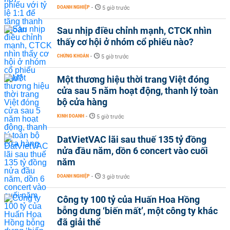
DOANH NGHIỆP
-
5 giờ trước
Sau nhịp điều chỉnh mạnh, CTCK nhìn
thấy cơ hội ở nhóm cổ phiếu nào?
CHỨNG KHOÁN
-
5 giờ trước
Một thương hiệu thời trang Việt đóng
cửa sau 5 năm hoạt động, thanh lý toàn
bộ cửa hàng
KINH DOANH
-
5 giờ trước
DatVietVAC lãi sau thuế 135 tỷ đồng
nửa đầu năm, dồn 6 concert vào cuối
năm
DOANH NGHIỆP
-
3 giờ trước
Công ty 100 tỷ của Huấn Hoa Hồng
bỗng dưng ‘biến mất’, một công ty khác
đã giải thể