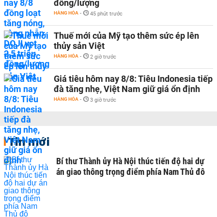
đồng/lượng
HÀNG HÓA
-
45 phút trước
Thuế mới của Mỹ tạo thêm sức ép lên
thủy sản Việt
HÀNG HÓA
-
2 giờ trước
Giá tiêu hôm nay 8/8: Tiêu Indonesia tiếp
đà tăng nhẹ, Việt Nam giữ giá ổn định
HÀNG HÓA
-
3 giờ trước
Tin mới
Bí thư Thành ủy Hà Nội thúc tiến độ hai dự
án giao thông trọng điểm phía Nam Thủ đô