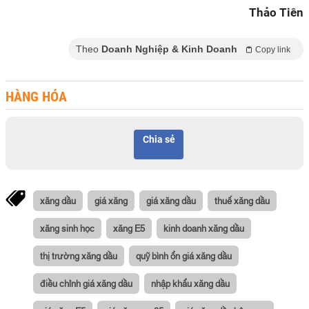
Thảo Tiên
Theo
Doanh Nghiệp & Kinh Doanh
Copy link
HÀNG HÓA
Chia sẻ
xăng dầu
giá xăng
giá xăng dầu
thuế xăng dầu
xăng sinh học
xăng E5
kinh doanh xăng dầu
thị trường xăng dầu
quỹ bình ổn giá xăng dầu
điều chỉnh giá xăng dầu
nhập khẩu xăng dầu