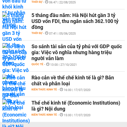
THỜI SỰ
-
06:47 | 22/08/2025
5 tháng đầu năm: Hà Nội hút gần 3 tỷ
USD vốn FDI, thu ngân sách 362.100 tỷ
đồng
THỜI SỰ
-
07:41 | 05/06/2025
So sánh tài sản của tỷ phú với GDP quốc
gia: Việc vô nghĩa nhưng hàng triệu
người vẫn làm
QUỐC TẾ
-
13:00 | 27/10/2021
Rào cản về thể chế kinh tế là gì? Bản
chất và phân loại
KIẾN THỨC KINH TẾ
-
16:00 | 17/07/2020
Thể chế kinh tế (Economic Institutions)
là gì? Nội dung
KIẾN THỨC KINH TẾ
-
15:00 | 17/07/2020