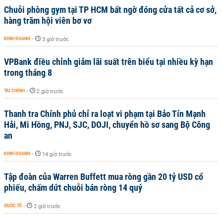
Chuỗi phòng gym tại TP HCM bất ngờ đóng cửa tất cả cơ sở,
hàng trăm hội viên bơ vơ
KINH DOANH
-
3 giờ trước
VPBank điều chỉnh giảm lãi suất trên biểu tại nhiều kỳ hạn
trong tháng 8
TÀI CHÍNH
-
2 giờ trước
Thanh tra Chính phủ chỉ ra loạt vi phạm tại Bảo Tín Mạnh
Hải, Mi Hồng, PNJ, SJC, DOJI, chuyển hồ sơ sang Bộ Công
an
KINH DOANH
-
14 giờ trước
Tập đoàn của Warren Buffett mua ròng gần 20 tỷ USD cổ
phiếu, chấm dứt chuỗi bán ròng 14 quý
QUỐC TẾ
-
2 giờ trước