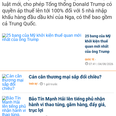
luật mới, cho phép Tổng thống Donald Trump có
quyền áp thuế lên tới 100% đối với 5 nhà nhập
khẩu hàng đầu dầu khí của Nga, có thể bao gồm
cả Trung Quốc.
25 bang của Mỹ
khởi kiện thuế
quan mới nhất
của ông Trump
QUỐC TẾ
-
07:41 | 04/08/2026
Cán cân thương mại sắp đổi chiều?
THỜI SỰ
-
1 giờ trước
Bảo Tín Mạnh Hải lên tiếng phủ nhận
hành vi thao túng, găm hàng, đẩy giá,
trục lợi