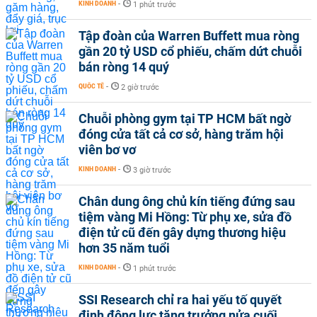
KINH DOANH
-
1 phút trước
Tập đoàn của Warren Buffett mua ròng
gần 20 tỷ USD cổ phiếu, chấm dứt chuỗi
bán ròng 14 quý
QUỐC TẾ
-
2 giờ trước
Chuỗi phòng gym tại TP HCM bất ngờ
đóng cửa tất cả cơ sở, hàng trăm hội
viên bơ vơ
KINH DOANH
-
3 giờ trước
Chân dung ông chủ kín tiếng đứng sau
tiệm vàng Mi Hồng: Từ phụ xe, sửa đồ
điện tử cũ đến gây dựng thương hiệu
hơn 35 năm tuổi
KINH DOANH
-
1 phút trước
SSI Research chỉ ra hai yếu tố quyết
định động lực tăng trưởng nửa cuối