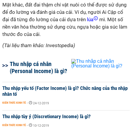
Mặt khác, đất đai thậm chí vật nuôi có thể được sử dụng
để đo lường và đánh giá c
ủa cải
. Ví dụ, người Ai Cập cổ
đại đã từng đo lường c
ủa cải
dựa trên
lúa
mì. Một số
nền văn hóa thường sử dụng cừu, ngựa hoặc gia súc làm
thước đo của cải.
(Tài liệu tham khảo: Investopedia)
Thu nhập cá nhân
(Personal Income) là gì?
Thu nhập yếu tố (Factor Income) là gì? Chức năng của thu nhập
nhân tố
KIẾN THỨC KINH TẾ
-
24-12-2019
Thu nhập tùy ý (Discretionary Income) là gì?
KIẾN THỨC KINH TẾ
-
10-12-2019