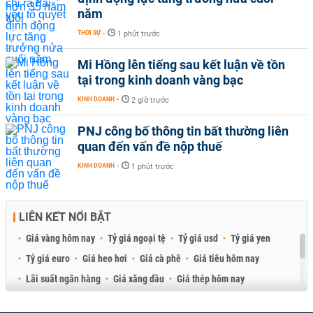
năm
THỜI SỰ
-
1 phút trước
Mi Hồng lên tiếng sau kết luận về tồn
tại trong kinh doanh vàng bạc
KINH DOANH
-
2 giờ trước
PNJ công bố thông tin bất thường liên
quan đến vấn đề nộp thuế
KINH DOANH
-
1 phút trước
LIÊN KẾT NỔI BẬT
Giá vàng hôm nay
Tỷ giá ngoại tệ
Tỷ giá usd
Tỷ giá yen
Tỷ giá euro
Giá heo hơi
Giá cà phê
Giá tiêu hôm nay
Lãi suất ngân hàng
Giá xăng dầu
Giá thép hôm nay
Giá sầu riêng
Giá thịt heo
Giá gạo
Giá cao su