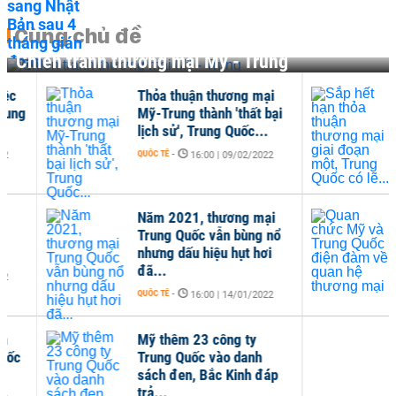
Cùng chủ đề
Chiến tranh thương mại Mỹ - Trung
Thỏa thuận thương mại
Sắp
Mỹ-Trung thành 'thất bại
thư
lịch sử', Trung Quốc...
một,
QUỐC TẾ
-
QUỐC 
16:00 | 09/02/2022
Năm 2021, thương mại
Qua
Trung Quốc vẫn bùng nổ
Quố
nhưng dấu hiệu hụt hơi
hệ 
đã...
THỜI 
QUỐC TẾ
-
16:00 | 14/01/2022
Mỹ thêm 23 công ty
Trung Quốc vào danh
sách đen, Bắc Kinh đáp
trả...