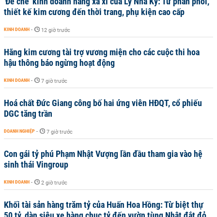
'Đế chế’ kinh doanh hàng xa xỉ của Lý Nhã Kỳ: Từ phân phối,
thiết kế kim cương đến thời trang, phụ kiện cao cấp
KINH DOANH
-
12 giờ trước
Hãng kim cương tài trợ vương miện cho các cuộc thi hoa
hậu thông báo ngừng hoạt động
KINH DOANH
-
7 giờ trước
Hoá chất Đức Giang công bố hai ứng viên HĐQT, cổ phiếu
DGC tăng trần
DOANH NGHIỆP
-
7 giờ trước
Con gái tỷ phú Phạm Nhật Vượng lần đầu tham gia vào hệ
sinh thái Vingroup
KINH DOANH
-
2 giờ trước
Khối tài sản hàng trăm tỷ của Huấn Hoa Hồng: Từ biệt thự
50 tỷ, dàn siêu xe hàng chục tỷ đến vườn tùng Nhật đắt đỏ