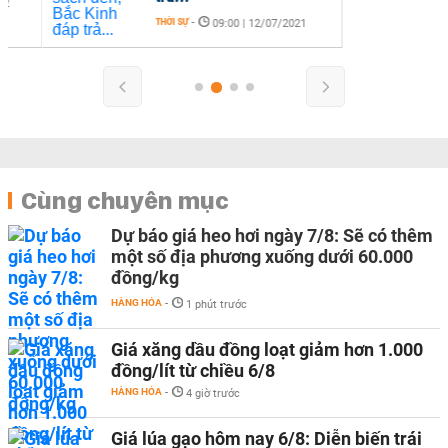
THỜI SỰ
-
09:00 | 12/07/2021
Cùng chuyên mục
Dự báo giá heo hơi ngày 7/8: Sẽ có thêm
một số địa phương xuống dưới 60.000
đồng/kg
HÀNG HÓA
-
1 phút trước
Giá xăng dầu đồng loạt giảm hơn 1.000
đồng/lít từ chiều 6/8
HÀNG HÓA
-
4 giờ trước
Giá lúa gạo hôm nay 6/8: Diễn biến trái