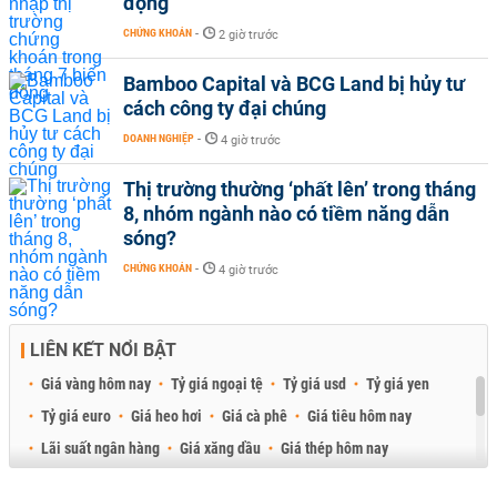
động
CHỨNG KHOÁN
-
2 giờ trước
Bamboo Capital và BCG Land bị hủy tư
cách công ty đại chúng
DOANH NGHIỆP
-
4 giờ trước
Thị trường thường ‘phất lên’ trong tháng
8, nhóm ngành nào có tiềm năng dẫn
sóng?
CHỨNG KHOÁN
-
4 giờ trước
LIÊN KẾT NỔI BẬT
Giá vàng hôm nay
Tỷ giá ngoại tệ
Tỷ giá usd
Tỷ giá yen
Tỷ giá euro
Giá heo hơi
Giá cà phê
Giá tiêu hôm nay
Lãi suất ngân hàng
Giá xăng dầu
Giá thép hôm nay
Giá sầu riêng
Giá thịt heo
Giá gạo
Giá cao su