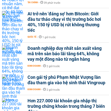
TÀI CHÍNH
-
39 phút trước
AI trở nên 'đáng sợ' hơn Bitcoin: Giới
đầu tư tháo chạy vì thị trường bốc hơi
40%, 150 tỷ USD bị rút không thương
tiếc
QUỐC TẾ
-
1 giờ trước
Doanh nghiệp duy nhất sản xuất vàng
mã trên sàn báo lãi tăng 64%, không
vay một đồng nào từ ngân hàng
KINH DOANH
-
2 giờ trước
Con gái tỷ phú Phạm Nhật Vượng lần
đầu tham gia vào hệ sinh thái Vingroup
KINH DOANH
-
2 giờ trước
Hơn 227.000 tài khoản gia nhập thị
trường chứng khoán trong tháng 7 biến