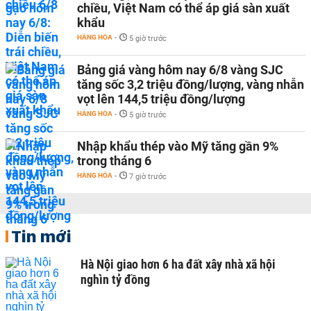
chiều, Việt Nam có thể áp giá sàn xuất
khẩu
HÀNG HÓA
-
5 giờ trước
Bảng giá vàng hôm nay 6/8 vàng SJC
tăng sốc 3,2 triệu đồng/lượng, vàng nhẫn
vọt lên 144,5 triệu đồng/lượng
HÀNG HÓA
-
5 giờ trước
Nhập khẩu thép vào Mỹ tăng gần 9%
trong tháng 6
HÀNG HÓA
-
7 giờ trước
Tin mới
Hà Nội giao hơn 6 ha đất xây nhà xã hội
nghìn tỷ đồng