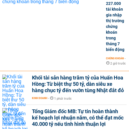
227.000
tài khoản
gia nhập
thị trường
chứng
khoán
trong
tháng 7
biến động
CHỨNG KHOÁN
-
2 giờ trước
Khối tài sản hàng trăm tỷ của Huấn Hoa
Hồng: Từ biệt thự 50 tỷ, dàn siêu xe
hàng chục tỷ đến vườn tùng Nhật đắt đỏ
KINH DOANH
-
1 phút trước
Tổng Giám đốc MB: Tự tin hoàn thành
kế hoạch lợi nhuận năm, có thể đạt mốc
40.000 tỷ nếu tình hình thuận lợi