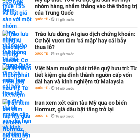
nhóm hàng, nhắm thẳng vào thế thống trị
của Trung Quốc
QUỐC TẾ
-
11 giờ trước
Trào lưu dùng AI giao dịch chứng khoán:
Cơ hội vươn tầm 'cá mập' hay cái bẫy
thua lỗ?
QUỐC TẾ
-
13 giờ trước
Việt Nam muốn phát triển quỹ hưu trí: Từ
tiết kiệm gia đình thành nguồn cấp vốn
dài hạn và kinh nghiệm từ Malaysia
QUỐC TẾ
-
14 giờ trước
Iran xem xét cấm tàu Mỹ qua eo biển
Hormuz, giá dầu bật tăng trở lại
QUỐC TẾ
-
16 giờ trước