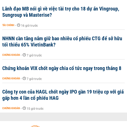
Lãnh đạo MB nói gì về việc tài trợ cho 18 dự án Vingroup,
Sungroup và Masterise?
TÀI CHÍNH
-
16 giờ trước
NHNN cần tăng nắm giữ bao nhiêu cổ phiếu CTG để sở hữu
tối thiểu 65% VietinBank?
CHỨNG KHOÁN
-
7 giờ trước
Chứng khoán VIX chốt ngày chia cổ tức ngay trong tháng 8
CHỨNG KHOÁN
-
7 giờ trước
Công ty con của HAGL chốt ngày IPO gần 19 triệu cp với giá
gấp hơn 4 lần cổ phiếu HAG
CHỨNG KHOÁN
-
15 giờ trước