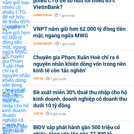
phiếu CTG để sở hữu tối thiểu 65%
VietinBank?
CHỨNG KHOÁN
-
7 giờ trước
VNPT nắm giữ hơn 62.000 tỷ đồng tiền
mặt, ngang ngửa MWG
DOANH NGHIỆP
-
7 giờ trước
Chuyên gia Phạm Xuân Hoè chỉ ra 6
nguyên nhân khiến dòng vốn trong nền
kinh tế còn 'tắc nghẽn'
THỜI SỰ
-
7 giờ trước
Đề xuất miễn 30% thuế thu nhập cho hộ
kinh doanh, doanh nghiệp có doanh thu
dưới 10 tỷ đồng
THỜI SỰ
-
8 giờ trước
BIDV sắp phát hành gần 500 triệu cổ
phiếu, tăng vốn lên gần 77.800 tỷ