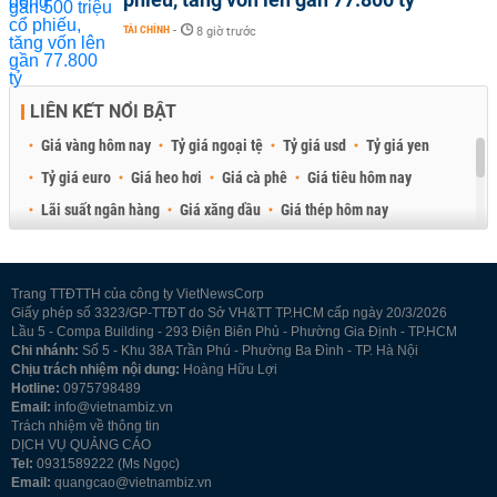
TÀI CHÍNH
-
8 giờ trước
LIÊN KẾT NỔI BẬT
Giá vàng hôm nay
Tỷ giá ngoại tệ
Tỷ giá usd
Tỷ giá yen
Tỷ giá euro
Giá heo hơi
Giá cà phê
Giá tiêu hôm nay
Lãi suất ngân hàng
Giá xăng dầu
Giá thép hôm nay
Giá sầu riêng
Giá thịt heo
Giá gạo
Giá cao su
Best Retail Brokers
Diễn đàn đầu tư Việt Nam 2026
Trang TTĐTTH của công ty VietNewsCorp
Giấy phép số 3323/GP-TTĐT do Sở VH&TT TP.HCM cấp ngày 20/3/2026
Lầu 5 - Compa Building - 293 Điện Biên Phủ - Phường Gia Định - TP.HCM
Chi nhánh:
Số 5 - Khu 38A Trần Phú - Phường Ba Đình - TP. Hà Nội
Chịu trách nhiệm nội dung:
Hoàng Hữu Lợi
Hotline:
0975798489
Email:
info@vietnambiz.vn
Trách nhiệm về thông tin
DỊCH VỤ QUẢNG CÁO
Tel:
0931589222 (Ms Ngọc)
Email:
quangcao@vietnambiz.vn