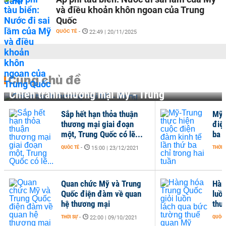
và điều khoản khôn ngoan của Trung
Quốc
QUỐC TẾ
-
22:49 | 20/11/2025
Cùng chủ đề
Chiến tranh thương mại Mỹ - Trung
Sắp hết hạn thỏa thuận
Mỹ-
thương mại giai đoạn
điệ
một, Trung Quốc có lẽ...
ba c
QUỐC TẾ
-
THỜI 
15:00 | 23/12/2021
Quan chức Mỹ và Trung
Hàn
Quốc điện đàm về quan
luồ
hệ thương mại
thu
THỜI SỰ
-
QUỐC 
22:00 | 09/10/2021