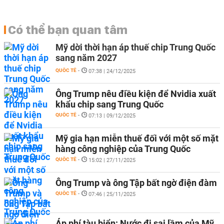
Có thể bạn quan tâm
Mỹ dời thời hạn áp thuế chip Trung Quốc
sang năm 2027
QUỐC TẾ
-
07:38 | 24/12/2025
Ông Trump nêu điều kiện để Nvidia xuất
khẩu chip sang Trung Quốc
QUỐC TẾ
-
07:13 | 09/12/2025
Mỹ gia hạn miễn thuế đối với một số mặt
hàng công nghiệp của Trung Quốc
QUỐC TẾ
-
15:02 | 27/11/2025
Ông Trump và ông Tập bất ngờ điện đàm
QUỐC TẾ
-
07:46 | 25/11/2025
Áp phí tàu biển: Nước đi sai lầm của Mỹ