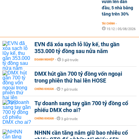
vươn lên dẫn
đầu, 5 nhà băng
tăng trên 30%
TÀI CHÍNH
-
15:12 | 05/08/2026
EVN đã xóa sạch lỗ lũy kế, thu gần
353.000 tỷ đồng sau nửa năm
DOANH NGHIỆP
-
3 giờ trước
DMX hút gần 700 tỷ đồng vốn ngoại
trong phiên thứ hai lên HOSE
CHỨNG KHOÁN
-
7 giờ trước
Tự doanh sang tay gần 700 tỷ đồng cổ
phiếu DMX cho ai?
CHỨNG KHOÁN
-
3 giờ trước
NHNN cần tăng nắm giữ bao nhiêu cổ