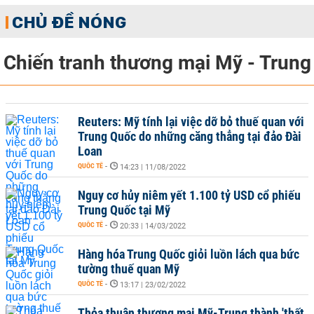
CHỦ ĐỀ NÓNG
Chiến tranh thương mại Mỹ - Trung
Reuters: Mỹ tính lại việc dỡ bỏ thuế quan với
Trung Quốc do những căng thẳng tại đảo Đài
Loan
QUỐC TẾ
-
14:23 | 11/08/2022
Nguy cơ hủy niêm yết 1.100 tỷ USD cổ phiếu
Trung Quốc tại Mỹ
QUỐC TẾ
-
20:33 | 14/03/2022
Hàng hóa Trung Quốc giỏi luồn lách qua bức
tường thuế quan Mỹ
QUỐC TẾ
-
13:17 | 23/02/2022
Thỏa thuận thương mại Mỹ-Trung thành 'thất