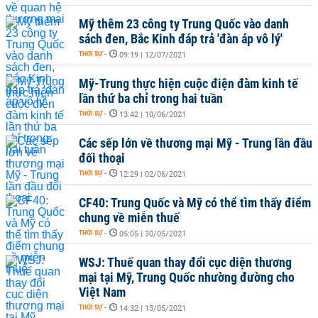
Mỹ thêm 23 công ty Trung Quốc vào danh
sách đen, Bắc Kinh đáp trả 'đàn áp vô lý'
THỜI SỰ
-
09:19 | 12/07/2021
Mỹ-Trung thực hiện cuộc điện đàm kinh tế
lần thứ ba chỉ trong hai tuần
THỜI SỰ
-
13:42 | 10/06/2021
Các sếp lớn về thương mại Mỹ - Trung lần đầu
đối thoại
THỜI SỰ
-
12:29 | 02/06/2021
CF40: Trung Quốc và Mỹ có thể tìm thấy điểm
chung về miễn thuế
THỜI SỰ
-
05:05 | 30/05/2021
WSJ: Thuế quan thay đổi cục diện thương
mại tại Mỹ, Trung Quốc nhường đường cho
Việt Nam
THỜI SỰ
-
14:32 | 13/05/2021