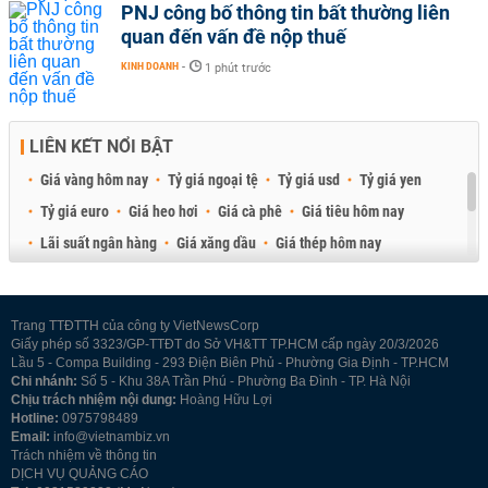
PNJ công bố thông tin bất thường liên
quan đến vấn đề nộp thuế
KINH DOANH
-
1 phút trước
LIÊN KẾT NỔI BẬT
Giá vàng hôm nay
Tỷ giá ngoại tệ
Tỷ giá usd
Tỷ giá yen
Tỷ giá euro
Giá heo hơi
Giá cà phê
Giá tiêu hôm nay
Lãi suất ngân hàng
Giá xăng dầu
Giá thép hôm nay
Giá sầu riêng
Giá thịt heo
Giá gạo
Giá cao su
Best Retail Brokers
Diễn đàn đầu tư Việt Nam 2026
Trang TTĐTTH của công ty VietNewsCorp
Giấy phép số 3323/GP-TTĐT do Sở VH&TT TP.HCM cấp ngày 20/3/2026
Lầu 5 - Compa Building - 293 Điện Biên Phủ - Phường Gia Định - TP.HCM
Chi nhánh:
Số 5 - Khu 38A Trần Phú - Phường Ba Đình - TP. Hà Nội
Chịu trách nhiệm nội dung:
Hoàng Hữu Lợi
Hotline:
0975798489
Email:
info@vietnambiz.vn
Trách nhiệm về thông tin
DỊCH VỤ QUẢNG CÁO