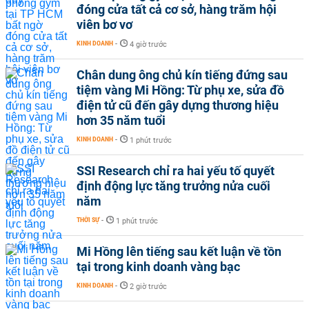
đóng cửa tất cả cơ sở, hàng trăm hội
viên bơ vơ
KINH DOANH
-
4 giờ trước
Chân dung ông chủ kín tiếng đứng sau
tiệm vàng Mi Hồng: Từ phụ xe, sửa đồ
điện tử cũ đến gây dựng thương hiệu
hơn 35 năm tuổi
KINH DOANH
-
1 phút trước
SSI Research chỉ ra hai yếu tố quyết
định động lực tăng trưởng nửa cuối
năm
THỜI SỰ
-
1 phút trước
Mi Hồng lên tiếng sau kết luận về tồn
tại trong kinh doanh vàng bạc
KINH DOANH
-
2 giờ trước