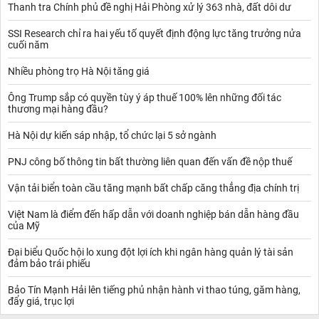
Trung Quốc đã đủ dài và đủ gây ra những thiệt hại nên đã đến lúc
Thanh tra Chính phủ đề nghị Hải Phòng xử lý 363 nhà, đất dôi dư
chính phủ cần hoàn tất thỏa thuận với Trung Quốc để kết thúc
cuộc chiến này và dỡ bỏ mọi loại thuế.
SSI Research chỉ ra hai yếu tố quyết định động lực tăng trưởng nửa
cuối năm
Các cuộc đàm phán thương mại đã tạo ra cho Mỹ một đòn bẩy để
đối phó với Trung Quốc khi bàn đến vấn đề Hong Kong.
Nhiều phòng trọ Hà Nội tăng giá
Tuy nhiên, trong khi ưu tiên hàng đầu của Tổng thống Trump với
Trung Quốc có thể là thỏa thuận thương mại, Quốc hội Mỹ lại có
Ông Trump sắp có quyền tùy ý áp thuế 100% lên những đối tác
mục tiêu khác.
thương mại hàng đầu?
Hà Nội dự kiến sáp nhập, tổ chức lại 5 sở ngành
PNJ công bố thông tin bất thường liên quan đến vấn đề nộp thuế
Vận tải biển toàn cầu tăng mạnh bất chấp căng thẳng địa chính trị
Việt Nam là điểm đến hấp dẫn với doanh nghiệp bán dẫn hàng đầu
của Mỹ
Đại biểu Quốc hội lo xung đột lợi ích khi ngân hàng quản lý tài sản
đảm bảo trái phiếu
Bảo Tín Mạnh Hải lên tiếng phủ nhận hành vi thao túng, găm hàng,
đẩy giá, trục lợi