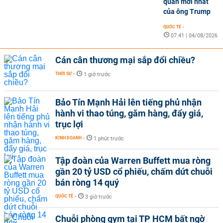
quan mới nhất
của ông Trump
QUỐC TẾ
-
07:41 | 04/08/2026
Cán cân thương mại sắp đổi chiều?
THỜI SỰ
-
1 giờ trước
Bảo Tín Mạnh Hải lên tiếng phủ nhận
hành vi thao túng, găm hàng, đẩy giá,
trục lợi
KINH DOANH
-
1 phút trước
Tập đoàn của Warren Buffett mua ròng
gần 20 tỷ USD cổ phiếu, chấm dứt chuỗi
bán ròng 14 quý
QUỐC TẾ
-
3 giờ trước
Chuỗi phòng gym tại TP HCM bất ngờ