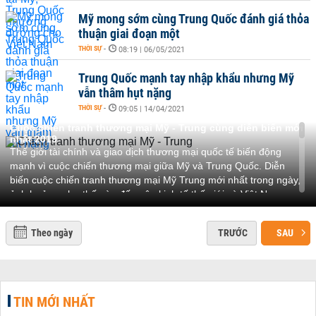
Mỹ mong sớm cùng Trung Quốc đánh giá thỏa
thuận giai đoạn một
THỜI SỰ
-
08:19 | 06/05/2021
Trung Quốc mạnh tay nhập khẩu nhưng Mỹ
vẫn thâm hụt nặng
THỜI SỰ
-
09:05 | 14/04/2021
Cuộc chiến tranh thương mại Mỹ - Trung cùng diễn biến mới
nhất 2019
Thế giới tài chính và giao dịch thương mại quốc tế biến động
mạnh vì cuộc chiến thương mại giữa Mỹ và Trung Quốc. Diễn
biến cuộc chiến tranh thương mại Mỹ Trung mới nhất trong ngày,
ảnh hưởng như thế nào đến nên kinh tế thế giới và Việt Nam.
Toàn cảnh chiến tranh thương mại mỹ trung mới nhất
Về thương mại, nhiều thành phần cử tri quan trọng ở Mỹ (như
Theo ngày
TRƯỚC
SAU
nông dân) đang phải vật lộn với ảnh hưởng của cuộc chiến
thương mại Mỹ-Trung. Áp lực chính trị từ quá trình luận tội làm
tăng thêm áp lực cho ông Trump trong việc tìm kiếm một thỏa
thuận với Bắc Kinh và tuyên bố "chiến thắng".
Ông Jonathan Gold, người phát ngôn của liên minh Những người
TIN MỚI NHẤT
Mỹ ủng hộ tự do thương mại, cho rằng cuộc chiến thương mại với