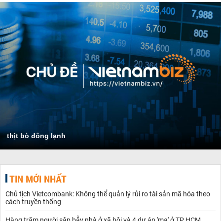
thịt bò đông lạnh
TIN MỚI NHẤT
Chủ tịch Vietcombank: Không thể quản lý rủi ro tài sản mã hóa theo
cách truyền thống
Hàng trăm người sập bẫy nhà ở xã hội và 4 dự án 'ma' ở TP HCM