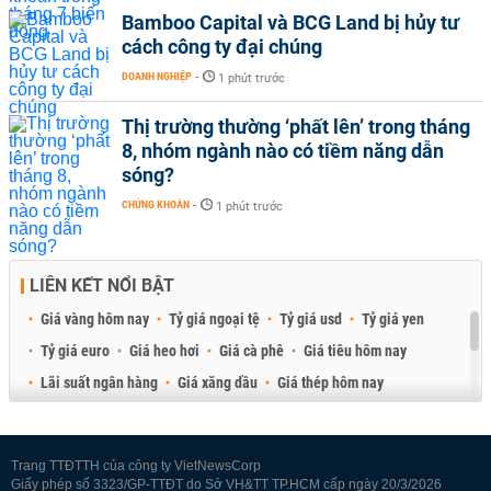
Bamboo Capital và BCG Land bị hủy tư
cách công ty đại chúng
DOANH NGHIỆP
-
1 phút trước
Thị trường thường ‘phất lên’ trong tháng
8, nhóm ngành nào có tiềm năng dẫn
sóng?
CHỨNG KHOÁN
-
1 phút trước
LIÊN KẾT NỔI BẬT
Giá vàng hôm nay
Tỷ giá ngoại tệ
Tỷ giá usd
Tỷ giá yen
Tỷ giá euro
Giá heo hơi
Giá cà phê
Giá tiêu hôm nay
Lãi suất ngân hàng
Giá xăng dầu
Giá thép hôm nay
Giá sầu riêng
Giá thịt heo
Giá gạo
Giá cao su
Best Retail Brokers
Diễn đàn đầu tư Việt Nam 2026
Trang TTĐTTH của công ty VietNewsCorp
Giấy phép số 3323/GP-TTĐT do Sở VH&TT TP.HCM cấp ngày 20/3/2026