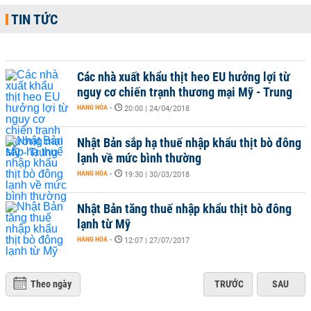
TIN TỨC
Các nhà xuất khẩu thịt heo EU hưởng lợi từ
nguy cơ chiến trạnh thương mại Mỹ - Trung
HÀNG HÓA
-
20:00 | 24/04/2018
Nhật Bản sắp hạ thuế nhập khẩu thịt bò đông
lạnh về mức bình thường
HÀNG HÓA
-
19:30 | 30/03/2018
Nhật Bản tăng thuế nhập khẩu thịt bò đông
lạnh từ Mỹ
HÀNG HÓA
-
12:07 | 27/07/2017
Theo ngày
TRƯỚC
SAU