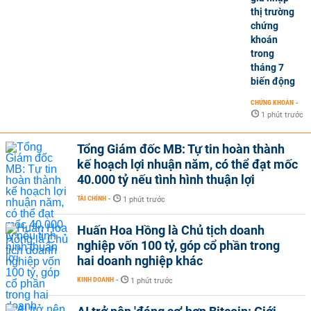
thị trường
chứng
khoán
trong
tháng 7
biến động
CHỨNG KHOÁN
-
1 phút trước
Tổng Giám đốc MB: Tự tin hoàn thành
kế hoạch lợi nhuận năm, có thể đạt mốc
40.000 tỷ nếu tình hình thuận lợi
TÀI CHÍNH
-
1 phút trước
Huấn Hoa Hồng là Chủ tịch doanh
nghiệp vốn 100 tỷ, góp cổ phần trong
hai doanh nghiệp khác
KINH DOANH
-
1 phút trước