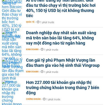
AI trở nên 'đáng sợ' hơn Bitcoin: Giới
đầu tư tháo chạy vì thị trường bốc hơi
40%, 150 tỷ USD bị rút không thương
tiếc
QUỐC TẾ
-
1 phút trước
Doanh nghiệp duy nhất sản xuất vàng
mã trên sàn báo lãi tăng 64%, không
vay một đồng nào từ ngân hàng
KINH DOANH
-
1 phút trước
Con gái tỷ phú Phạm Nhật Vượng lần
đầu tham gia vào hệ sinh thái Vingroup
KINH DOANH
-
1 phút trước
Hơn 227.000 tài khoản gia nhập thị
trường chứng khoán trong tháng 7 biến
động
CHỨNG KHOÁN
-
1 phút trước