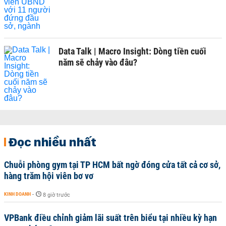
Data Talk | Macro Insight: Dòng tiền cuối
năm sẽ chảy vào đâu?
Đọc nhiều nhất
Chuỗi phòng gym tại TP HCM bất ngờ đóng cửa tất cả cơ sở,
hàng trăm hội viên bơ vơ
KINH DOANH
-
8 giờ trước
VPBank điều chỉnh giảm lãi suất trên biểu tại nhiều kỳ hạn