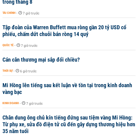
trong tháng 8
TÀI CHÍNH
-
7 giờ trước
Tập đoàn của Warren Buffett mua ròng gần 20 tỷ USD cổ
phiếu, chấm dứt chuỗi bán ròng 14 quý
QUỐC TẾ
-
7 giờ trước
Cán cân thương mại sắp đổi chiều?
THỜI SỰ
-
6 giờ trước
Mi Hồng lên tiếng sau kết luận về tồn tại trong kinh doanh
vàng bạc
KINH DOANH
-
7 giờ trước
Chân dung ông chủ kín tiếng đứng sau tiệm vàng Mi Hồng:
Từ phụ xe, sửa đồ điện tử cũ đến gây dựng thương hiệu hơn
35 năm tuổi