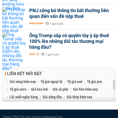
PNJ công bố thông tin bất thường liên
quan đến vấn đề nộp thuế
KINH DOANH
-
1 giờ trước
Ông Trump sắp có quyền tùy ý áp thuế
100% lên những đối tác thương mại
hàng đầu?
QUỐC TẾ
-
1 giờ trước
LIÊN KẾT NỔI BẬT
Giá vàng hôm nay
Tỷ giá ngoại tệ
Tỷ giá usd
Tỷ giá yen
Tỷ giá euro
Giá heo hơi
Giá cà phê
Giá tiêu hôm nay
Lãi suất ngân hàng
Giá xăng dầu
Giá thép hôm nay
Giá sầu riêng
Giá thịt heo
Giá gạo
Giá cao su
Best Retail Brokers
Diễn đàn đầu tư Việt Nam 2026
Trang TTĐTTH của công ty VietNewsCorp