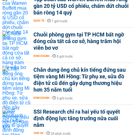
gần 20 tỷ USD cổ phiếu, chấm dứt chuỗi
bán ròng 14 quý
QUỐC TẾ
-
7 giờ trước
Chuỗi phòng gym tại TP HCM bất ngờ
đóng cửa tất cả cơ sở, hàng trăm hội
viên bơ vơ
KINH DOANH
-
8 giờ trước
Chân dung ông chủ kín tiếng đứng sau
tiệm vàng Mi Hồng: Từ phụ xe, sửa đồ
điện tử cũ đến gây dựng thương hiệu
hơn 35 năm tuổi
KINH DOANH
-
3 giờ trước
SSI Research chỉ ra hai yếu tố quyết
định động lực tăng trưởng nửa cuối
năm
THỜI SỰ
-
25 phút trước