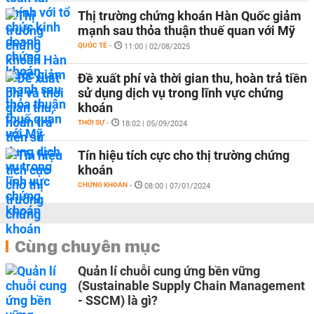
Thị trường chứng khoán Hàn Quốc giảm
mạnh sau thỏa thuận thuế quan với Mỹ
QUỐC TẾ
-
11:00 | 02/08/2025
Đề xuất phí và thời gian thu, hoàn trả tiền
sử dụng dịch vụ trong lĩnh vực chứng
khoán
THỜI SỰ
-
18:02 | 05/09/2024
Tín hiệu tích cực cho thị trường chứng
khoán
CHỨNG KHOÁN
-
08:00 | 07/01/2024
Cùng chuyên mục
Quản lí chuỗi cung ứng bền vững
(Sustainable Supply Chain Management
- SSCM) là gì?