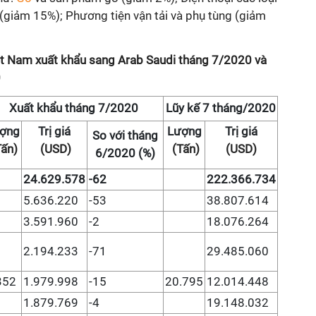
(giảm 15%); Phương tiện vận tải và phụ tùng (giảm
iệt Nam xuất khẩu sang Arab Saudi tháng 7/2020 và
0
Xuất khẩu tháng 7/2020
Lũy kế 7 tháng/2020
ợng
Trị giá
Lượng
Trị giá
So với tháng
ấn)
(USD)
(Tấn)
(USD)
6/2020 (%)
24.629.578
-62
222.366.734
5.636.220
-53
38.807.614
3.591.960
-2
18.076.264
2.194.233
-71
29.485.060
352
1.979.998
-15
20.795
12.014.448
1.879.769
-4
19.148.032