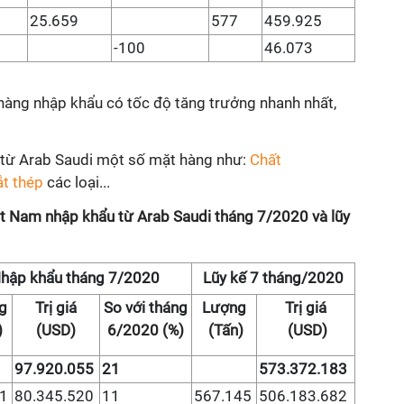
25.659
577
459.925
-100
46.073
àng nhập khẩu có tốc độ tăng trưởng nhanh nhất,
 từ Arab Saudi một số mặt hàng như:
Chất
ắt thép
các loại...
iệt Nam nhập khẩu từ Arab Saudi tháng 7/2020 và lũy
hập khẩu tháng 7/2020
Lũy kế 7 tháng/2020
g
Trị giá
So với tháng
Lượng
Trị giá
)
(USD)
6/2020 (%)
(Tấn)
(USD)
97.920.055
21
573.372.183
1
80.345.520
11
567.145
506.183.682