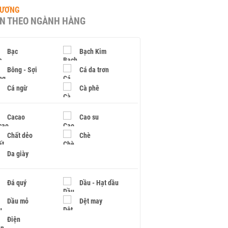
HƯƠNG
IN THEO NGÀNH HÀNG
Bạc
Bạch Kim
Bông - Sợi
Cá da trơn
Cá ngừ
Cà phê
Cacao
Cao su
Chất dẻo
Chè
Da giày
Đá quý
Dầu - Hạt dầu
Dầu mỏ
Dệt may
Điện