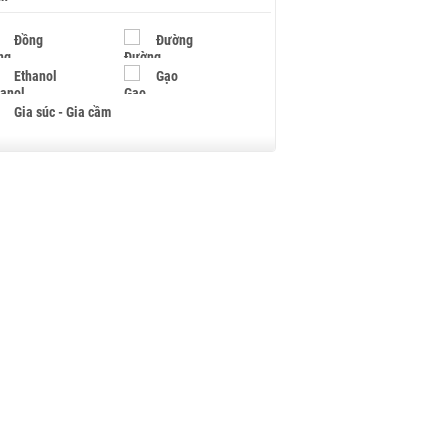
Đồng
Đường
Ethanol
Gạo
Gia súc - Gia cầm
Giấy
Gỗ
Hạt điều
Hồ tiêu - Hạt tiêu
Khí đốt
Kim loại khác
Mắc ca
Muối
Ngũ cốc
Nhựa - Hạt nhựa
Palladium
Phân bón