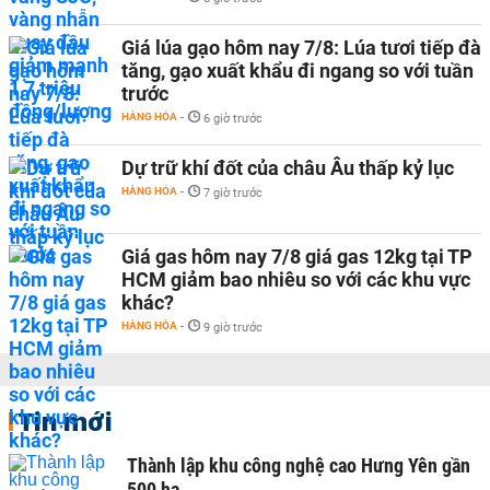
Giá lúa gạo hôm nay 7/8: Lúa tươi tiếp đà
tăng, gạo xuất khẩu đi ngang so với tuần
trước
HÀNG HÓA
-
6 giờ trước
Dự trữ khí đốt của châu Âu thấp kỷ lục
HÀNG HÓA
-
7 giờ trước
Giá gas hôm nay 7/8 giá gas 12kg tại TP
HCM giảm bao nhiêu so với các khu vực
khác?
HÀNG HÓA
-
9 giờ trước
Tin mới
Thành lập khu công nghệ cao Hưng Yên gần
500 ha