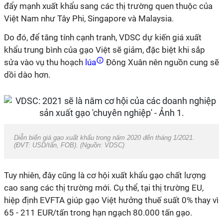
đẩy mạnh xuất khẩu sang các thị trường quen thuộc của
Việt Nam như Tây Phi, Singapore và Malaysia.
Do đó, để tăng tính cạnh tranh, VDSC dự kiến giá xuất
khẩu trung bình của gạo Việt sẽ giảm, đặc biệt khi sắp
sửa vào vụ thu hoạch
lúa
Đông Xuân nên nguồn cung sẽ
dồi dào hơn.
Diễn biến giá gạo xuất khẩu trong năm 2020 đến tháng 1/2021.
(ĐVT: USD/tấn, FOB). (Nguồn: VDSC)
Tuy nhiên, đây cũng là cơ hội xuất khẩu gạo chất lượng
cao sang các thị trường mới. Cụ thể, tại thị trường EU,
hiệp định EVFTA giúp gạo Việt hưởng thuế suất 0% thay vì
65 - 211 EUR/tấn trong hạn ngạch 80.000 tấn gạo.