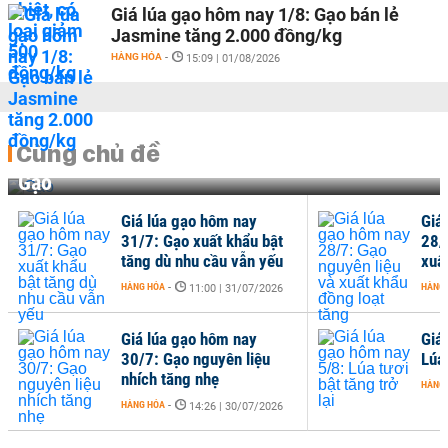
Giá lúa gạo hôm nay 1/8: Gạo bán lẻ
Jasmine tăng 2.000 đồng/kg
HÀNG HÓA
-
15:09 | 01/08/2026
Cùng chủ đề
Gạo
Giá lúa gạo hôm nay
Giá
31/7: Gạo xuất khẩu bật
28/
tăng dù nhu cầu vẫn yếu
xuấ
HÀNG HÓA
-
HÀNG
11:00 | 31/07/2026
Giá lúa gạo hôm nay
Giá
30/7: Gạo nguyên liệu
Lúa 
nhích tăng nhẹ
HÀNG
HÀNG HÓA
-
14:26 | 30/07/2026