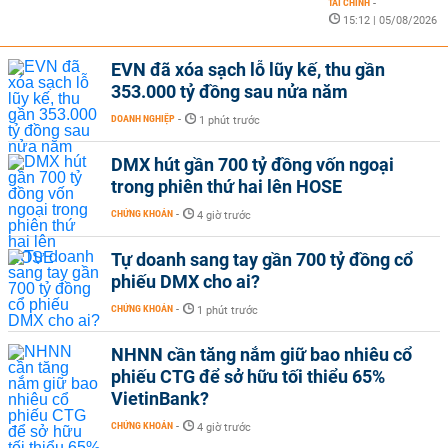
TÀI CHÍNH
-
15:12 | 05/08/2026
EVN đã xóa sạch lỗ lũy kế, thu gần
353.000 tỷ đồng sau nửa năm
DOANH NGHIỆP
-
1 phút trước
DMX hút gần 700 tỷ đồng vốn ngoại
trong phiên thứ hai lên HOSE
CHỨNG KHOÁN
-
4 giờ trước
Tự doanh sang tay gần 700 tỷ đồng cổ
phiếu DMX cho ai?
CHỨNG KHOÁN
-
1 phút trước
NHNN cần tăng nắm giữ bao nhiêu cổ
phiếu CTG để sở hữu tối thiểu 65%
VietinBank?
CHỨNG KHOÁN
-
4 giờ trước