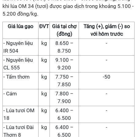
khi lúa OM 34 (tươi) được giao dịch trong khoảng 5.100 -
5.200 đồng/kg.
Giá
lúa gạo
ĐVT
Giá
tại chợ
Tăng (+), giảm (-) so
(đồng)
với hôm trước
-
Nguyên liệu
kg
8.650 –
-
IR 504
8.750
-
Nguyên liệu
kg
9.100 –
-
CL 555
9.200
- Tấm thơm
kg
7.750 –
-50
7.850
- Cám
kg
7.800 –
-
7.900
- Lúa tươi OM
kg
6.400 –
-
18
6.500
- Lúa tươi Đài
kg
6.400 –
-
Thơm 8
6.500