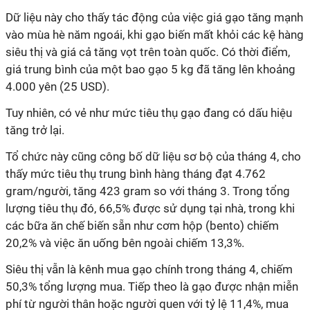
Dữ liệu này cho thấy tác động của việc giá gạo tăng mạnh
vào mùa hè năm ngoái, khi gạo biến mất khỏi các kệ hàng
siêu thị và giá cả tăng vọt trên toàn quốc. Có thời điểm,
giá trung bình của một bao gạo 5 kg đã tăng lên khoảng
4.000 yên (25 USD).
Tuy nhiên, có vẻ như mức tiêu thụ gạo đang có dấu hiệu
tăng trở lại.
Tổ chức này cũng công bố dữ liệu sơ bộ của tháng 4, cho
thấy mức tiêu thụ trung bình hàng tháng đạt 4.762
gram/người, tăng 423 gram so với tháng 3. Trong tổng
lượng tiêu thụ đó, 66,5% được sử dụng tại nhà, trong khi
các bữa ăn chế biến sẵn như cơm hộp (bento) chiếm
20,2% và việc ăn uống bên ngoài chiếm 13,3%.
Siêu thị vẫn là kênh mua gạo chính trong tháng 4, chiếm
50,3% tổng lượng mua. Tiếp theo là gạo được nhận miễn
phí từ người thân hoặc người quen với tỷ lệ 11,4%, mua