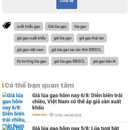
Chia sẻ
xuất khẩu gạo
Giá lúa gạo
lúa gạo
giá gạo xuất khẩu
giá lúa gạo
giá gạo thái lan
giá gạo việt nam
giá lúa gạo tại các tỉnh ĐBSCL
thị trường lúa gạo
giá lúa gạo ĐBSCL
giá gạo bán lẻ
Có thể bạn quan tâm
Giá lúa gạo hôm nay 6/8: Diễn biến trái
chiều, Việt Nam có thể áp giá sàn xuất
khẩu
HÀNG HÓA
-
13:49 | 06/08/2026
Giá lúa gạo hôm nay 5/8: Lúa tươi bật