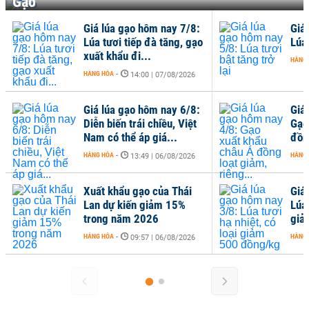
Gạo
Giá lúa gạo hôm nay 7/8:
Giá
Lúa tươi tiếp đà tăng, gạo
Lúa 
xuất khẩu đi...
HÀNG
HÀNG HÓA
-
14:00 | 07/08/2026
Giá lúa gạo hôm nay 6/8:
Giá
Diễn biến trái chiều, Việt
Gạo
Nam có thể áp giá...
đồng
HÀNG HÓA
-
HÀNG
13:49 | 06/08/2026
Xuất khẩu gạo của Thái
Giá
Lan dự kiến giảm 15%
Lúa 
trong năm 2026
giả
HÀNG HÓA
-
HÀNG
09:57 | 06/08/2026