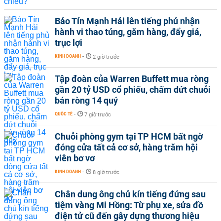
Bảo Tín Mạnh Hải lên tiếng phủ nhận
hành vi thao túng, găm hàng, đẩy giá,
trục lợi
KINH DOANH
-
2 giờ trước
Tập đoàn của Warren Buffett mua ròng
gần 20 tỷ USD cổ phiếu, chấm dứt chuỗi
bán ròng 14 quý
QUỐC TẾ
-
7 giờ trước
Chuỗi phòng gym tại TP HCM bất ngờ
đóng cửa tất cả cơ sở, hàng trăm hội
viên bơ vơ
KINH DOANH
-
8 giờ trước
Chân dung ông chủ kín tiếng đứng sau
tiệm vàng Mi Hồng: Từ phụ xe, sửa đồ
điện tử cũ đến gây dựng thương hiệu