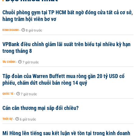
Chuỗi phòng gym tại TP HCM bất ngờ đóng cửa tất cả cơ sở,
hàng trăm hội viên bơ vơ
KINH DOANH
-
8 giờ trước
VPBank điều chỉnh giảm lãi suất trên biểu tại nhiều kỳ hạn
trong tháng 8
TÀI CHÍNH
-
7 giờ trước
Tập đoàn của Warren Buffett mua ròng gần 20 tỷ USD cổ
phiếu, chấm dứt chuỗi bán ròng 14 quý
QUỐC TẾ
-
7 giờ trước
Cán cân thương mại sắp đổi chiều?
THỜI SỰ
-
6 giờ trước
Mi Hồng lên tiếng sau kết luận về tồn tại trong kinh doanh