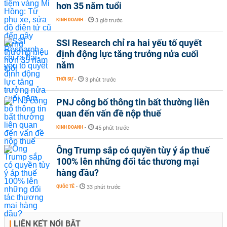
hơn 35 năm tuổi
KINH DOANH
-
3 giờ trước
SSI Research chỉ ra hai yếu tố quyết
định động lực tăng trưởng nửa cuối
năm
THỜI SỰ
-
3 phút trước
PNJ công bố thông tin bất thường liên
quan đến vấn đề nộp thuế
KINH DOANH
-
45 phút trước
Ông Trump sắp có quyền tùy ý áp thuế
100% lên những đối tác thương mại
hàng đầu?
QUỐC TẾ
-
33 phút trước
LIÊN KẾT NỔI BẬT