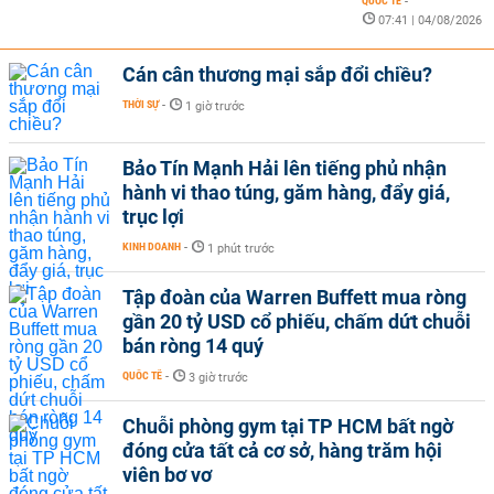
QUỐC TẾ
-
07:41 | 04/08/2026
Cán cân thương mại sắp đổi chiều?
THỜI SỰ
-
1 giờ trước
Bảo Tín Mạnh Hải lên tiếng phủ nhận
hành vi thao túng, găm hàng, đẩy giá,
trục lợi
KINH DOANH
-
1 phút trước
Tập đoàn của Warren Buffett mua ròng
gần 20 tỷ USD cổ phiếu, chấm dứt chuỗi
bán ròng 14 quý
QUỐC TẾ
-
3 giờ trước
Chuỗi phòng gym tại TP HCM bất ngờ
đóng cửa tất cả cơ sở, hàng trăm hội
viên bơ vơ