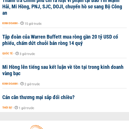
Thanh tra Chính phủ chỉ ra loạt vi phạm tại Bảo Tín Mạnh
Hải, Mi Hồng, PNJ, SJC, DOJI, chuyển hồ sơ sang Bộ Công
an
KINH DOANH
-
15 giờ trước
Tập đoàn của Warren Buffett mua ròng gần 20 tỷ USD cổ
phiếu, chấm dứt chuỗi bán ròng 14 quý
QUỐC TẾ
-
3 giờ trước
Mi Hồng lên tiếng sau kết luận về tồn tại trong kinh doanh
vàng bạc
KINH DOANH
-
2 giờ trước
Cán cân thương mại sắp đổi chiều?
THỜI SỰ
-
1 giờ trước