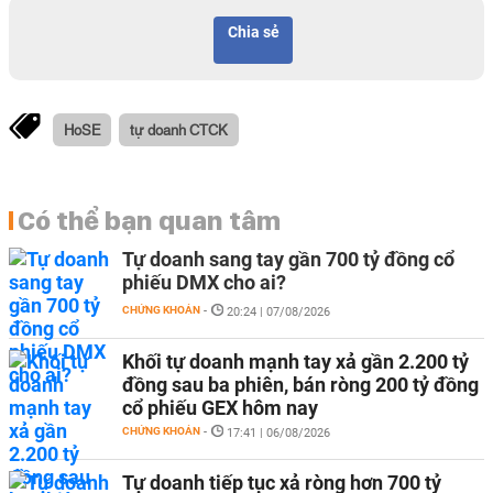
Chia sẻ
HoSE
tự doanh CTCK
Có thể bạn quan tâm
Tự doanh sang tay gần 700 tỷ đồng cổ
phiếu DMX cho ai?
CHỨNG KHOÁN
-
20:24 | 07/08/2026
Khối tự doanh mạnh tay xả gần 2.200 tỷ
đồng sau ba phiên, bán ròng 200 tỷ đồng
cổ phiếu GEX hôm nay
CHỨNG KHOÁN
-
17:41 | 06/08/2026
Tự doanh tiếp tục xả ròng hơn 700 tỷ