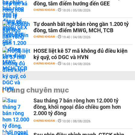
đồng, tâm điểm hướng đến GEE
CHỨNG KHOÁN
-
18:05 | 05/08/2026
Tự doanh bất ngờ bán ròng gần 1.200 tỷ
đồng, tâm điểm MWG, MCH, TCB
CHỨNG KHOÁN
-
19:40 | 04/08/2026
HOSE liệt kê 57 mã không đủ điều kiện
ký quỹ, có DGC và HVN
CHỨNG KHOÁN
-
16:03 | 04/08/2026
Cùng chuyên mục
Sau tháng 7 bán ròng hơn 12.000 tỷ
đồng, khối ngoại đảo chiều gom hơn
2.000 tỷ đồng
CHỨNG KHOÁN
-
10:00 | 08/08/2026
Sau nhịp điều chỉnh mạnh, CTCK nhìn