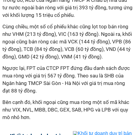
Trong đó, ACB của Ngân hàng TMCP Á Châu bị nhà đầu
tư nước ngoài bán ròng với giá trị 393 tỷ đồng, tương ứng
với khối lượng 15 triệu cổ phiếu.
Cùng chiều, một số cổ phiếu khác cũng lọt top bán ròng
như VHM (213 tỷ đồng), VIC (163 tỷ đồng). Ngoài ra, khối
ngoại cũng bán ròng các mã VCK (144 tỷ đồng), VPB (86
tỷ đồng), TCB (84 tỷ đồng), VCB (60 tỷ đồng), VND (44 tỷ
đồng), GMD (42 tỷ đồng), VNM (41 tỷ đồng).
Ngược lại, FPT của CTCP FPT đứng đầu danh sách được
mua ròng với giá trị 567 tỷ đồng. Theo sau là SHB của
Ngân hàng TMCP Sài Gòn - Hà Nội với giá trị mua ròng
đạt 88 tỷ đồng.
Bên cạnh đó, khối ngoại cũng mua ròng một số mã khác
như VIX, NVL, MBB, DBC, GEX, SAB, HPG và LPB với quy
mô nhỏ hơn.