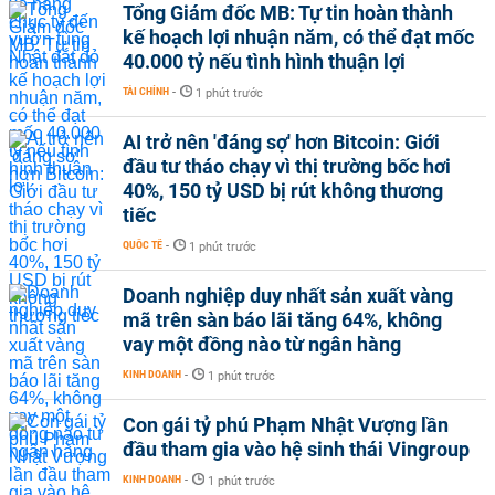
Tổng Giám đốc MB: Tự tin hoàn thành
kế hoạch lợi nhuận năm, có thể đạt mốc
40.000 tỷ nếu tình hình thuận lợi
TÀI CHÍNH
-
1 phút trước
AI trở nên 'đáng sợ' hơn Bitcoin: Giới
đầu tư tháo chạy vì thị trường bốc hơi
40%, 150 tỷ USD bị rút không thương
tiếc
QUỐC TẾ
-
1 phút trước
Doanh nghiệp duy nhất sản xuất vàng
mã trên sàn báo lãi tăng 64%, không
vay một đồng nào từ ngân hàng
KINH DOANH
-
1 phút trước
Con gái tỷ phú Phạm Nhật Vượng lần
đầu tham gia vào hệ sinh thái Vingroup
KINH DOANH
-
1 phút trước