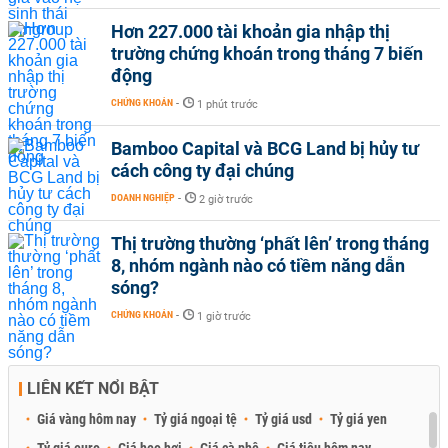
Hơn 227.000 tài khoản gia nhập thị
trường chứng khoán trong tháng 7 biến
động
CHỨNG KHOÁN
-
1 phút trước
Bamboo Capital và BCG Land bị hủy tư
cách công ty đại chúng
DOANH NGHIỆP
-
2 giờ trước
Thị trường thường ‘phất lên’ trong tháng
8, nhóm ngành nào có tiềm năng dẫn
sóng?
CHỨNG KHOÁN
-
1 giờ trước
LIÊN KẾT NỔI BẬT
Giá vàng hôm nay
Tỷ giá ngoại tệ
Tỷ giá usd
Tỷ giá yen