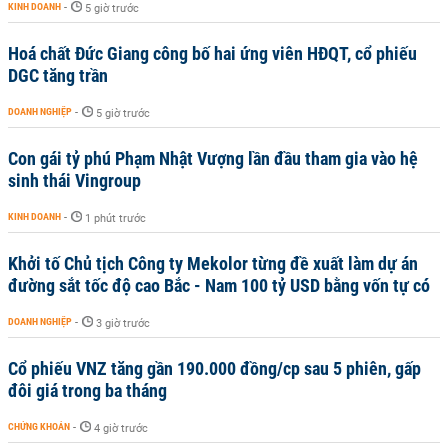
KINH DOANH
-
5 giờ trước
Hoá chất Đức Giang công bố hai ứng viên HĐQT, cổ phiếu
DGC tăng trần
DOANH NGHIỆP
-
5 giờ trước
Con gái tỷ phú Phạm Nhật Vượng lần đầu tham gia vào hệ
sinh thái Vingroup
KINH DOANH
-
1 phút trước
Khởi tố Chủ tịch Công ty Mekolor từng đề xuất làm dự án
đường sắt tốc độ cao Bắc - Nam 100 tỷ USD bằng vốn tự có
DOANH NGHIỆP
-
3 giờ trước
Cổ phiếu VNZ tăng gần 190.000 đồng/cp sau 5 phiên, gấp
đôi giá trong ba tháng
CHỨNG KHOÁN
-
4 giờ trước