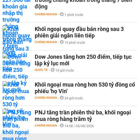
động
CHỨNG KHOÁN
-
1 phút trước
Khối ngoại quay đầu bán ròng sau 3
phiên giải ngân liên tiếp
CHỨNG KHOÁN
-
15 phút trước
Dow Jones tăng hơn 250 điểm, tiếp tục
lập kỷ lục mới
QUỐC TẾ
-
10 giờ trước
Khối ngoại mua ròng hơn 530 tỷ đồng cổ
phiếu 'họ Vin'
CHỨNG KHOÁN
-
24 giờ trước
PNJ tăng trần phiên thứ ba, khối ngoại
mua ròng hàng trăm tỷ
CHỨNG KHOÁN
-
14:58 | 05/08/2026