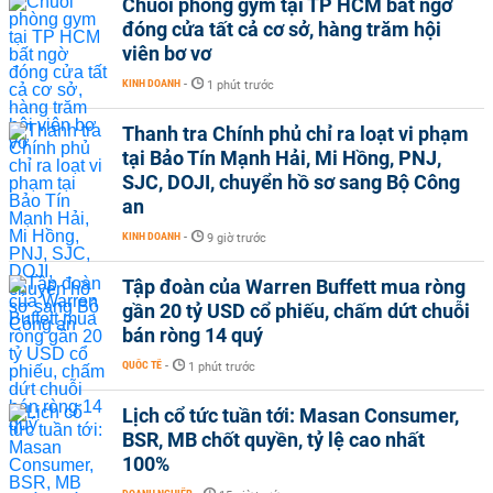
Chuỗi phòng gym tại TP HCM bất ngờ
đóng cửa tất cả cơ sở, hàng trăm hội
viên bơ vơ
KINH DOANH
-
1 phút trước
Thanh tra Chính phủ chỉ ra loạt vi phạm
tại Bảo Tín Mạnh Hải, Mi Hồng, PNJ,
SJC, DOJI, chuyển hồ sơ sang Bộ Công
an
KINH DOANH
-
9 giờ trước
Tập đoàn của Warren Buffett mua ròng
gần 20 tỷ USD cổ phiếu, chấm dứt chuỗi
bán ròng 14 quý
QUỐC TẾ
-
1 phút trước
Lịch cổ tức tuần tới: Masan Consumer,
BSR, MB chốt quyền, tỷ lệ cao nhất
100%