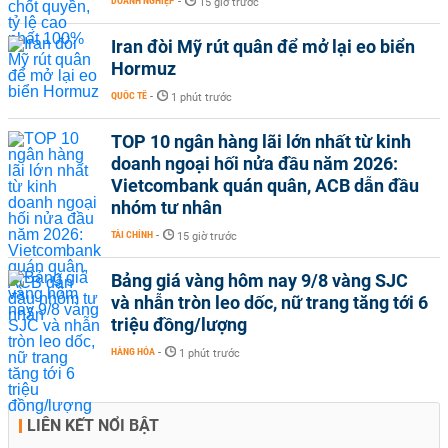
DOANH NGHIỆP
-
15 giờ trước
Iran đòi Mỹ rút quân để mở lại eo biển
Hormuz
QUỐC TẾ
-
1 phút trước
TOP 10 ngân hàng lãi lớn nhất từ kinh
doanh ngoại hối nửa đầu năm 2026:
Vietcombank quán quân, ACB dẫn đầu
nhóm tư nhân
TÀI CHÍNH
-
15 giờ trước
Bảng giá vàng hôm nay 9/8 vàng SJC
và nhẫn tròn leo dốc, nữ trang tăng tới 6
triệu đồng/lượng
HÀNG HÓA
-
1 phút trước
LIÊN KẾT NỔI BẬT