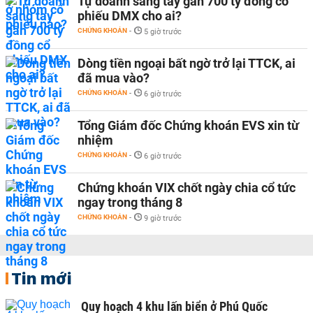
Tự doanh sang tay gần 700 tỷ đồng cổ
phiếu DMX cho ai?
CHỨNG KHOÁN
-
5 giờ trước
Dòng tiền ngoại bất ngờ trở lại TTCK, ai
đã mua vào?
CHỨNG KHOÁN
-
6 giờ trước
Tổng Giám đốc Chứng khoán EVS xin từ
nhiệm
CHỨNG KHOÁN
-
6 giờ trước
Chứng khoán VIX chốt ngày chia cổ tức
ngay trong tháng 8
CHỨNG KHOÁN
-
9 giờ trước
Tin mới
Quy hoạch 4 khu lấn biển ở Phú Quốc