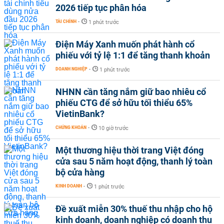
2026 tiếp tục phân hóa
TÀI CHÍNH
-
1 phút trước
Điện Máy Xanh muốn phát hành cổ
phiếu với tỷ lệ 1:1 để tăng thanh khoản
DOANH NGHIỆP
-
1 phút trước
NHNN cần tăng nắm giữ bao nhiêu cổ
phiếu CTG để sở hữu tối thiểu 65%
VietinBank?
CHỨNG KHOÁN
-
10 giờ trước
Một thương hiệu thời trang Việt đóng
cửa sau 5 năm hoạt động, thanh lý toàn
bộ cửa hàng
KINH DOANH
-
1 phút trước
Đề xuất miễn 30% thuế thu nhập cho hộ
kinh doanh, doanh nghiệp có doanh thu