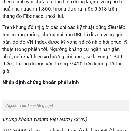
điều chỉnh vẫn chưa có dấu hiệu dừng lại, với vùng hỗ trợ
ngắn hạn quanh 1.800, tương đương mốc 0,618 trên
thang đo Fibonacci thoái lui.
Trên khung đồ thị giờ, các chỉ báo kỹ thuật cũng đều tiếp
tục hướng xuống, nhưng chỉ báo RSI đã đi vào vùng quá
bán, do đó VN-Index được kỳ vọng sẽ có nhịp hồi phục kỹ
thuật trong phiên tới. Ngưỡng kháng cự ngắn hạn gần
nhất, nếu xuất hiện xu hướng hồi phục, sẽ là vùng 1.840
điểm, tương đương với đường MA20 trên khung đồ thị
giờ.
Nhận định chứng khoán phái sinh
(Nguồn:
Thu Thảo tổng hợp).
Chứng khoán Yuanta Việt Nam (YSVN)
41I1G6000 đang tạo phân kỳ tăng ở chỉ báo RSI ở khung