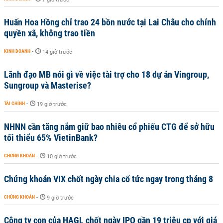
Huấn Hoa Hồng chỉ trao 24 bồn nước tại Lai Châu cho chính
quyền xã, không trao tiền
KINH DOANH
-
14 giờ trước
Lãnh đạo MB nói gì về việc tài trợ cho 18 dự án Vingroup,
Sungroup và Masterise?
TÀI CHÍNH
-
19 giờ trước
NHNN cần tăng nắm giữ bao nhiêu cổ phiếu CTG để sở hữu
tối thiểu 65% VietinBank?
CHỨNG KHOÁN
-
10 giờ trước
Chứng khoán VIX chốt ngày chia cổ tức ngay trong tháng 8
CHỨNG KHOÁN
-
9 giờ trước
Công ty con của HAGL chốt ngày IPO gần 19 triệu cp với giá