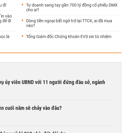
 đi'
Tự doanh sang tay gần 700 tỷ đồng cổ phiếu DMX
cho ai?
Tin vào
 để đi
Dòng tiền ngoại bất ngờ trở lại TTCK, ai đã mua
vào?
học là
Tổng Giám đốc Chứng khoán EVS xin từ nhiệm
vụ ủy viên UBND với 11 người đứng đầu sở, ngành
iền cuối năm sẽ chảy vào đâu?