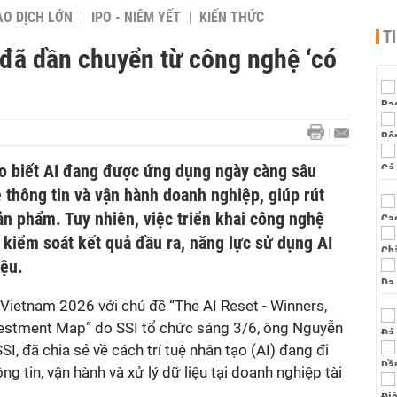
AO DỊCH LỚN
IPO - NIÊM YẾT
KIẾN THỨC
T
 đã dần chuyển từ công nghệ ‘có
 biết AI đang được ứng dụng ngày càng sâu
 thông tin và vận hành doanh nghiệp, giúp rút
sản phẩm. Tuy nhiên, việc triển khai công nghệ
 kiểm soát kết quả đầu ra, năng lực sử dụng AI
iệu.
Vietnam 2026 với chủ đề “The AI Reset - Winners,
vestment Map” do SSI tổ chức sáng 3/6, ông Nguyễn
, đã chia sẻ về cách trí tuệ nhân tạo (AI) đang đi
 tin, vận hành và xử lý dữ liệu tại doanh nghiệp tài