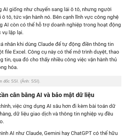
ng AI giống như chuyển sang lái ô tô, nhưng người
i ô tô, tức vận hành nó. Bên cạnh lĩnh vực công nghệ
g AI còn có thể hỗ trợ doanh nghiệp trong hoạt động
vụ lặp lại.
 cá nhân khi dùng Claude để tự động điền thông tin
 file Excel. Công cụ này có thể mở trình duyệt, thao
g tin, qua đó cho thấy nhiều công việc vận hành thủ
ộng hóa.
 đốc SSI. (Ảnh: SSI).
ần cân bằng AI và bảo mật dữ liệu
 chính, việc ứng dụng AI sâu hơn đi kèm bài toán dữ
hàng, dữ liệu giao dịch và thông tin nghiệp vụ đều
o.
ình AI như Claude, Gemini hay ChatGPT có thể hữu