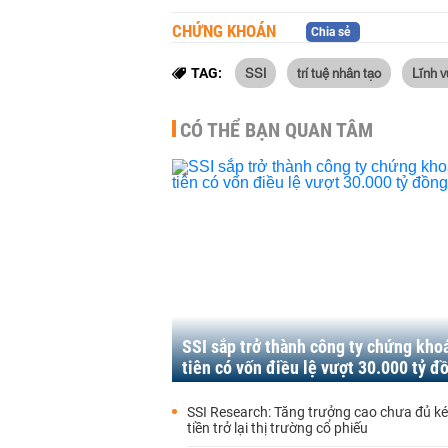
CHỨNG KHOÁN
Chia sẻ
SSI
trí tuệ nhân tạo
Lĩnh 
TAG:
CÓ THỂ BẠN QUAN TÂM
SSI sắp trở thành công ty chứng kho
tiên có vốn điều lệ vượt 30.000 tỷ đ
SSI Research: Tăng trưởng cao chưa đủ k
tiền trở lại thị trường cổ phiếu