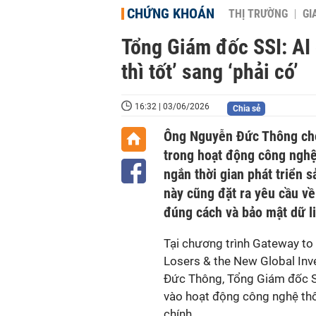
CHỨNG KHOÁN
THỊ TRƯỜNG
GI
Tổng Giám đốc SSI: AI
thì tốt’ sang ‘phải có’
16:32 | 03/06/2026
Chia sẻ
Ông Nguyễn Đức Thông cho
trong hoạt động công nghệ
ngắn thời gian phát triển 
này cũng đặt ra yêu cầu về
đúng cách và bảo mật dữ l
Tại chương trình Gateway to 
Losers & the New Global In
Đức Thông, Tổng Giám đốc SSI
vào hoạt động công nghệ thông
chính.