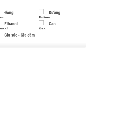
Đồng
Đường
Ethanol
Gạo
Gia súc - Gia cầm
Giấy
Gỗ
Hạt điều
Hồ tiêu - Hạt tiêu
Khí đốt
Kim loại khác
Mắc ca
Muối
Ngũ cốc
Nhựa - Hạt nhựa
Palladium
Phân bón