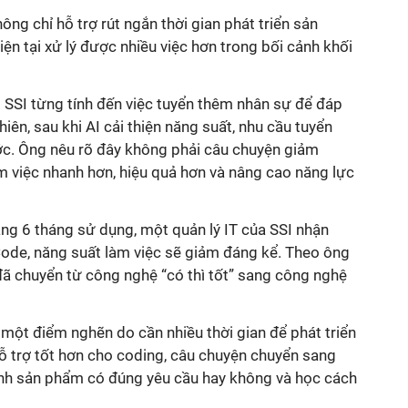
ông chỉ hỗ trợ rút ngắn thời gian phát triển sản
ện tại xử lý được nhiều việc hơn trong bối cảnh khối
SSI từng tính đến việc tuyển thêm nhân sự để đáp
iên, sau khi AI cải thiện năng suất, nhu cầu tuyển
c. Ông nêu rõ đây không phải câu chuyện giảm
m việc nhanh hơn, hiệu quả hơn và nâng cao năng lực
ảng 6 tháng sử dụng, một quản lý IT của SSI nhận
ode, năng suất làm việc sẽ giảm đáng kể. Theo ông
đã chuyển từ công nghệ “có thì tốt” sang công nghệ
là một điểm nghẽn do cần nhiều thời gian để phát triển
hỗ trợ tốt hơn cho coding, câu chuyện chuyển sang
minh sản phẩm có đúng yêu cầu hay không và học cách