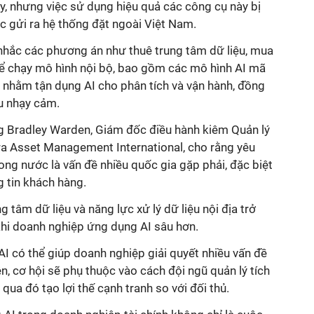
y, nhưng việc sử dụng hiệu quả các công cụ này bị
ợc gửi ra hệ thống đặt ngoài Việt Nam.
 nhắc các phương án như thuê trung tâm dữ liệu, mua
ể chạy mô hình nội bộ, bao gồm các mô hình AI mã
 nhằm tận dụng AI cho phân tích và vận hành, đồng
ệu nhạy cảm.
ng Bradley Warden, Giám đốc điều hành kiêm Quản lý
a Asset Management International, cho rằng yêu
trong nước là vấn đề nhiều quốc gia gặp phải, đặc biệt
g tin khách hàng.
g tâm dữ liệu và năng lực xử lý dữ liệu nội địa trở
hi doanh nghiệp ứng dụng AI sâu hơn.
I có thể giúp doanh nghiệp giải quyết nhiều vấn đề
n, cơ hội sẽ phụ thuộc vào cách đội ngũ quản lý tích
ua đó tạo lợi thế cạnh tranh so với đối thủ.