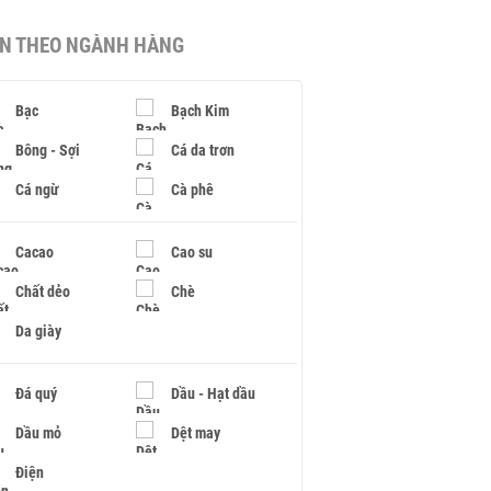
IN THEO NGÀNH HÀNG
Bạc
Bạch Kim
Bông - Sợi
Cá da trơn
Cá ngừ
Cà phê
Cacao
Cao su
Chất dẻo
Chè
Da giày
Đá quý
Dầu - Hạt dầu
Dầu mỏ
Dệt may
Điện