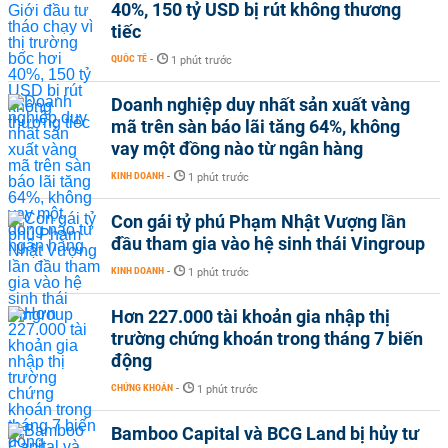
40%, 150 tỷ USD bị rút không thương
tiếc
QUỐC TẾ
-
1 phút trước
Doanh nghiệp duy nhất sản xuất vàng
mã trên sàn báo lãi tăng 64%, không
vay một đồng nào từ ngân hàng
KINH DOANH
-
1 phút trước
Con gái tỷ phú Phạm Nhật Vượng lần
đầu tham gia vào hệ sinh thái Vingroup
KINH DOANH
-
1 phút trước
Hơn 227.000 tài khoản gia nhập thị
trường chứng khoán trong tháng 7 biến
động
CHỨNG KHOÁN
-
1 phút trước
Bamboo Capital và BCG Land bị hủy tư