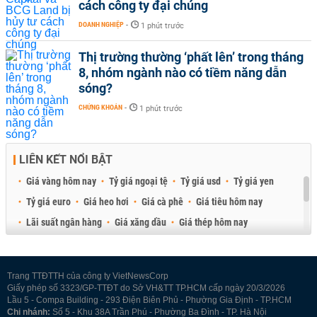
cách công ty đại chúng
DOANH NGHIỆP
-
1 phút trước
Thị trường thường ‘phất lên’ trong tháng
8, nhóm ngành nào có tiềm năng dẫn
sóng?
CHỨNG KHOÁN
-
1 phút trước
LIÊN KẾT NỔI BẬT
Giá vàng hôm nay
Tỷ giá ngoại tệ
Tỷ giá usd
Tỷ giá yen
Tỷ giá euro
Giá heo hơi
Giá cà phê
Giá tiêu hôm nay
Lãi suất ngân hàng
Giá xăng dầu
Giá thép hôm nay
Giá sầu riêng
Giá thịt heo
Giá gạo
Giá cao su
Best Retail Brokers
Diễn đàn đầu tư Việt Nam 2026
Trang TTĐTTH của công ty VietNewsCorp
Giấy phép số 3323/GP-TTĐT do Sở VH&TT TP.HCM cấp ngày 20/3/2026
Lầu 5 - Compa Building - 293 Điện Biên Phủ - Phường Gia Định - TP.HCM
Chi nhánh:
Số 5 - Khu 38A Trần Phú - Phường Ba Đình - TP. Hà Nội