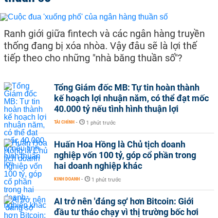
Ranh giới giữa fintech và các ngân hàng truyền
thống đang bị xóa nhòa. Vậy đâu sẽ là lợi thế
tiếp theo cho những "nhà băng thuần số"?
Tổng Giám đốc MB: Tự tin hoàn thành
kế hoạch lợi nhuận năm, có thể đạt mốc
40.000 tỷ nếu tình hình thuận lợi
TÀI CHÍNH
-
1 phút trước
Huấn Hoa Hồng là Chủ tịch doanh
nghiệp vốn 100 tỷ, góp cổ phần trong
hai doanh nghiệp khác
KINH DOANH
-
1 phút trước
AI trở nên 'đáng sợ' hơn Bitcoin: Giới
đầu tư tháo chạy vì thị trường bốc hơi