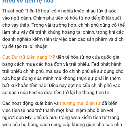
Hiểu về tiền tệ hóa
Thuật ngữ "tiền tệ hóa" có ý nghĩa khác nhau tùy thuộc
vào ngữ cảnh. Chính phủ tiền tệ hóa từ nợ để giữ lãi suất
cho vay thấp. Trong vài trường hợp, chính phủ cũng có thể
làm như vậy để tránh khủng hoảng tài chính, trong khi các
doanh nghiệp kiếm tiền từ việc bán các sản phẩm và dịch
vụ để tạo ra lợi nhuận.
Cục Dự trữ Liên bang Mỹ
tiền tệ hóa từ nợ của quốc gia
bằng cách mua các hóa đơn và trái phiếu. Fed phát hành
trái phiếu chính phủ, mà sau đó chính phủ sẽ sử dụng cho
các hoạt động của mình mà không thực sự phải in thêm
bất kì khoản tiền nào. Điều này đặt nợ của chính phủ vào
sổ sách của Fed và đưa tiền trở lại hệ thống tiền tệ.
Các hoạt động xuất bản và
thương mại điện tử
đã biến
việc tiền tệ hóa trở thành một khái niệm phổ biến với
người dân Mỹ. Chủ sở hữu trang web kiếm tiền từ trang
web của họ bằng cách cung cấp không gian cho các nhà