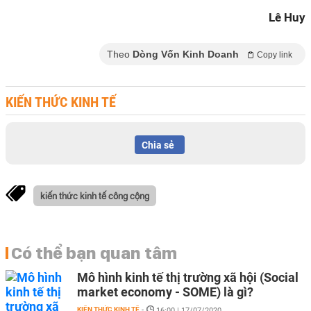
Lê Huy
Theo
Dòng Vốn Kinh Doanh
Copy link
KIẾN THỨC KINH TẾ
Chia sẻ
kiến thức kinh tế công cộng
Có thể bạn quan tâm
Mô hình kinh tế thị trường xã hội (Social
market economy - SOME) là gì?
KIẾN THỨC KINH TẾ
-
16:00 | 17/07/2020