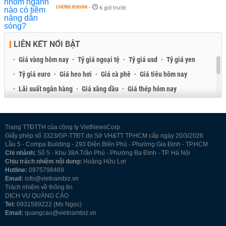
CHỨNG KHOÁN
-
6 giờ trước
LIÊN KẾT NỔI BẬT
Giá vàng hôm nay
Tỷ giá ngoại tệ
Tỷ giá usd
Tỷ giá yen
Tỷ giá euro
Giá heo hơi
Giá cà phê
Giá tiêu hôm nay
Lãi suất ngân hàng
Giá xăng dầu
Giá thép hôm nay
Giá sầu riêng
Giá thịt heo
Giá gạo
Giá cao su
Best Retail Brokers
Diễn đàn đầu tư Việt Nam 2026
Trang TTĐTTH của công ty VietNewsCorp
Giấy phép số 3323/GP-TTĐT do Sở VH&TT TP.HCM cấp ngày 20/3/2026
Lầu 5 - Compa Building - 293 Điện Biên Phủ - Phường Gia Định - TP.HCM
Chi nhánh:
Số 5 - Khu 38A Trần Phú - Phường Ba Đình - TP. Hà Nội
Chịu trách nhiệm nội dung:
Hoàng Hữu Lợi
Hotline:
0975798489
Email:
info@vietnambiz.vn
Trách nhiệm về thông tin
DỊCH VỤ QUẢNG CÁO
Tel:
0931589222 (Ms Ngọc)
Email:
quangcao@vietnambiz.vn