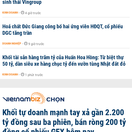
sinh thái Vingroup
KINH DOANH
-
4 giờ trước
Hoá chất Đức Giang công bố hai ứng viên HĐQT, cổ phiếu
DGC tăng trần
DOANH NGHIỆP
-
9 giờ trước
Khối tài sản hàng trăm tỷ của Huấn Hoa Hồng: Từ biệt thự
50 tỷ, dàn siêu xe hàng chục tỷ đến vườn tùng Nhật đắt đỏ
KINH DOANH
-
1 phút trước
Khối tự doanh mạnh tay xả gần 2.200
tỷ đồng sau ba phiên, bán ròng 200 tỷ
đồng cổ phiếu GEX hôm nay