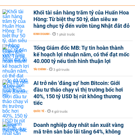
Khối tài sản hàng trăm tỷ của Huấn Hoa
Hồng: Từ biệt thự 50 tỷ, dàn siêu xe
hàng chục tỷ đến vườn tùng Nhật đắt đỏ
KINH DOANH
-
1 phút trước
Tổng Giám đốc MB: Tự tin hoàn thành
kế hoạch lợi nhuận năm, có thể đạt mốc
40.000 tỷ nếu tình hình thuận lợi
TÀI CHÍNH
-
3 giờ trước
AI trở nên 'đáng sợ' hơn Bitcoin: Giới
đầu tư tháo chạy vì thị trường bốc hơi
40%, 150 tỷ USD bị rút không thương
tiếc
QUỐC TẾ
-
4 giờ trước
Doanh nghiệp duy nhất sản xuất vàng
mã trên sàn báo lãi tăng 64%, không