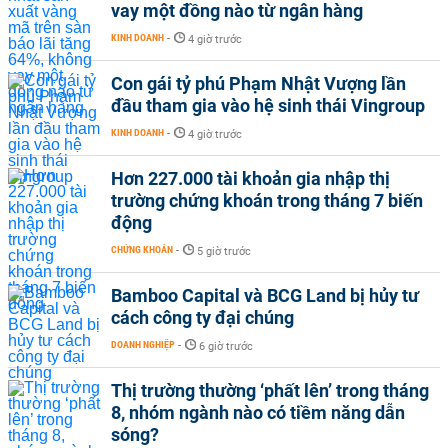
vay một đồng nào từ ngân hàng
KINH DOANH
-
4 giờ trước
Con gái tỷ phú Phạm Nhật Vượng lần
đầu tham gia vào hệ sinh thái Vingroup
KINH DOANH
-
4 giờ trước
Hơn 227.000 tài khoản gia nhập thị
trường chứng khoán trong tháng 7 biến
động
CHỨNG KHOÁN
-
5 giờ trước
Bamboo Capital và BCG Land bị hủy tư
cách công ty đại chúng
DOANH NGHIỆP
-
6 giờ trước
Thị trường thường ‘phất lên’ trong tháng
8, nhóm ngành nào có tiềm năng dẫn
sóng?