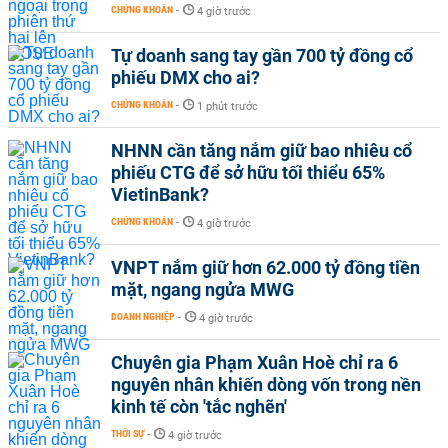
CHỨNG KHOÁN
-
4 giờ trước
Tự doanh sang tay gần 700 tỷ đồng cổ
phiếu DMX cho ai?
CHỨNG KHOÁN
-
1 phút trước
NHNN cần tăng nắm giữ bao nhiêu cổ
phiếu CTG để sở hữu tối thiểu 65%
VietinBank?
CHỨNG KHOÁN
-
4 giờ trước
VNPT nắm giữ hơn 62.000 tỷ đồng tiền
mặt, ngang ngửa MWG
DOANH NGHIỆP
-
4 giờ trước
Chuyên gia Phạm Xuân Hoè chỉ ra 6
nguyên nhân khiến dòng vốn trong nền
kinh tế còn 'tắc nghẽn'
THỜI SỰ
-
4 giờ trước