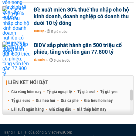
Đề xuất miễn 30% thuế thu nhập cho hộ
kinh doanh, doanh nghiệp có doanh thu
dưới 10 tỷ đồng
THỜI SỰ
-
5 giờ trước
BIDV sắp phát hành gần 500 triệu cổ
phiếu, tăng vốn lên gần 77.800 tỷ
TÀI CHÍNH
-
5 giờ trước
LIÊN KẾT NỔI BẬT
Giá vàng hôm nay
Tỷ giá ngoại tệ
Tỷ giá usd
Tỷ giá yen
Tỷ giá euro
Giá heo hơi
Giá cà phê
Giá tiêu hôm nay
Lãi suất ngân hàng
Giá xăng dầu
Giá thép hôm nay
Giá sầu riêng
Giá thịt heo
Giá gạo
Giá cao su
Best Retail Brokers
Diễn đàn đầu tư Việt Nam 2026
Trang TTĐTTH của công ty VietNewsCorp