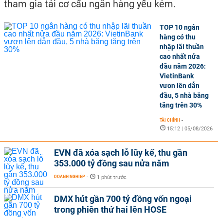
tham gia tái cơ cấu ngân hàng yếu kém.
TOP 10 ngân
hàng có thu
nhập lãi thuần
cao nhất nửa
đầu năm 2026:
VietinBank
vươn lên dẫn
đầu, 5 nhà băng
tăng trên 30%
TÀI CHÍNH
-
15:12 | 05/08/2026
EVN đã xóa sạch lỗ lũy kế, thu gần
353.000 tỷ đồng sau nửa năm
DOANH NGHIỆP
-
1 phút trước
DMX hút gần 700 tỷ đồng vốn ngoại
trong phiên thứ hai lên HOSE