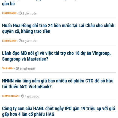
gắn bó
KINH DOANH
-
2 giờ trước
Huấn Hoa Hồng chỉ trao 24 bồn nước tại Lai Châu cho chính
quyền xã, không trao tiền
KINH DOANH
-
8 giờ trước
Lãnh đạo MB nói gì về việc tài trợ cho 18 dự án Vingroup,
Sungroup và Masterise?
TÀI CHÍNH
-
14 giờ trước
NHNN cần tăng nắm giữ bao nhiêu cổ phiếu CTG để sở hữu
tối thiểu 65% VietinBank?
CHỨNG KHOÁN
-
4 giờ trước
Công ty con của HAGL chốt ngày IPO gần 19 triệu cp với giá
gấp hơn 4 lần cổ phiếu HAG