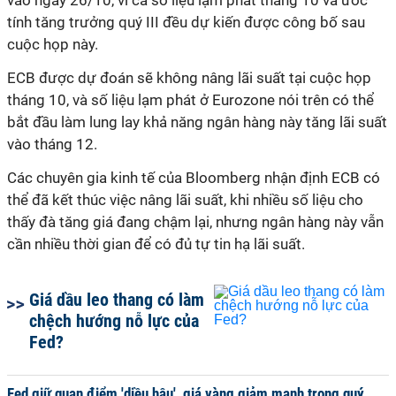
vào ngày 26/10, vì cả số liệu lạm phát tháng 10 và ước
tính tăng trưởng quý III đều dự kiến được công bố sau
cuộc họp này.
ECB được dự đoán sẽ không nâng lãi suất tại cuộc họp
tháng 10, và số liệu lạm phát ở Eurozone nói trên có thể
bắt đầu làm lung lay khả năng ngân hàng này tăng lãi suất
vào tháng 12.
Các chuyên gia kinh tế của Bloomberg nhận định ECB có
thể đã kết thúc việc nâng lãi suất, khi nhiều số liệu cho
thấy đà tăng giá đang chậm lại, nhưng ngân hàng này vẫn
cần nhiều thời gian để có đủ tự tin hạ lãi suất.
Giá dầu leo thang có làm
chệch hướng nỗ lực của
Fed?
Fed giữ quan điểm 'diều hâu', giá vàng giảm mạnh trong quý