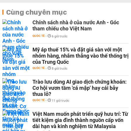
Cùng chuyên mục
Chính sách nhà ở của nước Anh - Góc
tham chiếu cho Việt Nam
QUỐC TẾ
-
6 giờ trước
Mỹ áp thuế 15% và đặt giá sàn với một
nhóm hàng, nhắm thẳng vào thế thống trị
của Trung Quốc
QUỐC TẾ
-
8 giờ trước
Trào lưu dùng AI giao dịch chứng khoán:
Cơ hội vươn tầm 'cá mập' hay cái bẫy
thua lỗ?
QUỐC TẾ
-
11 giờ trước
Việt Nam muốn phát triển quỹ hưu trí: Từ
tiết kiệm gia đình thành nguồn cấp vốn
dài hạn và kinh nghiệm từ Malaysia