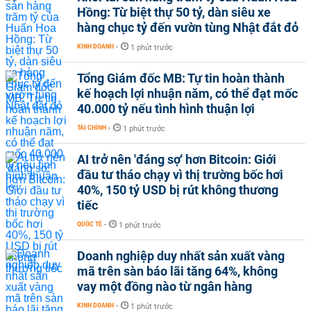
Hồng: Từ biệt thự 50 tỷ, dàn siêu xe
hàng chục tỷ đến vườn tùng Nhật đắt đỏ
KINH DOANH
-
1 phút trước
Tổng Giám đốc MB: Tự tin hoàn thành
kế hoạch lợi nhuận năm, có thể đạt mốc
40.000 tỷ nếu tình hình thuận lợi
TÀI CHÍNH
-
1 phút trước
AI trở nên 'đáng sợ' hơn Bitcoin: Giới
đầu tư tháo chạy vì thị trường bốc hơi
40%, 150 tỷ USD bị rút không thương
tiếc
QUỐC TẾ
-
1 phút trước
Doanh nghiệp duy nhất sản xuất vàng
mã trên sàn báo lãi tăng 64%, không
vay một đồng nào từ ngân hàng
KINH DOANH
-
1 phút trước