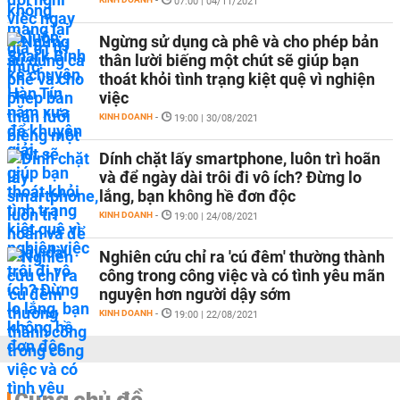
-
07:00 | 04/11/2021
Ngừng sử dụng cà phê và cho phép bản
thân lười biếng một chút sẽ giúp bạn
thoát khỏi tình trạng kiệt quệ vì nghiện
việc
KINH DOANH
-
19:00 | 30/08/2021
Dính chặt lấy smartphone, luôn trì hoãn
và để ngày dài trôi đi vô ích? Đừng lo
lắng, bạn không hề đơn độc
KINH DOANH
-
19:00 | 24/08/2021
Nghiên cứu chỉ ra 'cú đêm' thường thành
công trong công việc và có tình yêu mãn
nguyện hơn người dậy sớm
KINH DOANH
-
19:00 | 22/08/2021
Cùng chủ đề