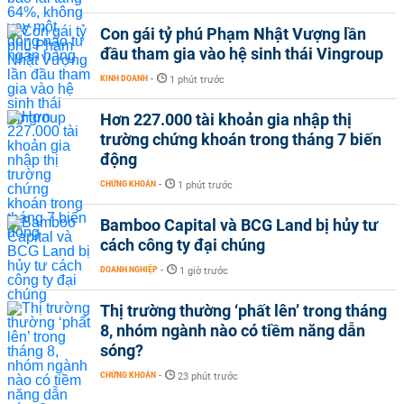
Con gái tỷ phú Phạm Nhật Vượng lần
đầu tham gia vào hệ sinh thái Vingroup
KINH DOANH
-
1 phút trước
Hơn 227.000 tài khoản gia nhập thị
trường chứng khoán trong tháng 7 biến
động
CHỨNG KHOÁN
-
1 phút trước
Bamboo Capital và BCG Land bị hủy tư
cách công ty đại chúng
DOANH NGHIỆP
-
1 giờ trước
Thị trường thường ‘phất lên’ trong tháng
8, nhóm ngành nào có tiềm năng dẫn
sóng?
CHỨNG KHOÁN
-
23 phút trước