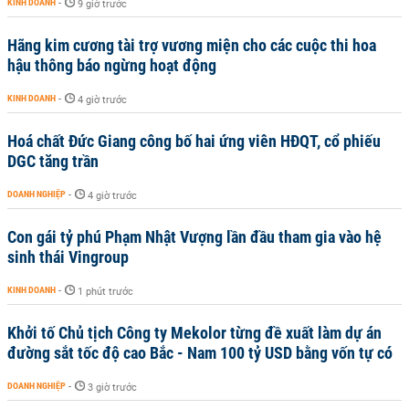
KINH DOANH
-
9 giờ trước
Hãng kim cương tài trợ vương miện cho các cuộc thi hoa
hậu thông báo ngừng hoạt động
KINH DOANH
-
4 giờ trước
Hoá chất Đức Giang công bố hai ứng viên HĐQT, cổ phiếu
DGC tăng trần
DOANH NGHIỆP
-
4 giờ trước
Con gái tỷ phú Phạm Nhật Vượng lần đầu tham gia vào hệ
sinh thái Vingroup
KINH DOANH
-
1 phút trước
Khởi tố Chủ tịch Công ty Mekolor từng đề xuất làm dự án
đường sắt tốc độ cao Bắc - Nam 100 tỷ USD bằng vốn tự có
DOANH NGHIỆP
-
3 giờ trước