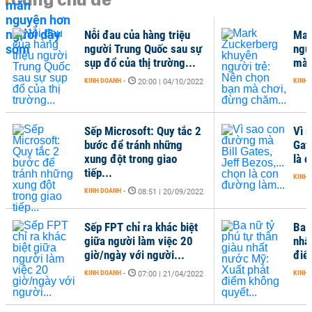
Nỗi đau của hàng triệu
Mar
người Trung Quốc sau sự
ngư
sụp đổ của thị trường...
mà 
KINH DOANH
-
KINH 
20:00 | 04/10/2022
Sếp Microsoft: Quy tắc 2
Vì 
bước để tránh những
Gat
xung đột trong giao
là 
tiếp...
KINH 
KINH DOANH
-
08:51 | 20/09/2022
Sếp FPT chỉ ra khác biệt
Ba n
giữa người làm việc 20
nhấ
giờ/ngày với người...
điể
KINH DOANH
-
KINH 
07:00 | 21/04/2022