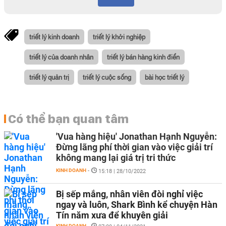
triết lý kinh doanh
triết lý khởi nghiệp
triết lý của doanh nhân
triết lý bán hàng kinh điển
triết lý quản trị
triết lý cuộc sống
bài học triết lý
Có thể bạn quan tâm
'Vua hàng hiệu' Jonathan Hạnh Nguyễn:
Đừng lãng phí thời gian vào việc giải trí
không mang lại giá trị tri thức
KINH DOANH
-
15:18 | 28/10/2022
Bị sếp mắng, nhân viên đòi nghỉ việc
ngay và luôn, Shark Bình kể chuyện Hàn
Tín năm xưa để khuyên giải
KINH DOANH