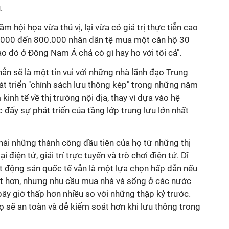
.
m hội họa vừa thú vị, lại vừa có giá trị thực tiễn cao
00.000 đến 800.000 nhân dân tệ mua một căn hộ 30
o đó ở Đông Nam Á chả có gì hay ho với tôi cả".
hẳn sẽ là một tin vui với những nhà lãnh đạo Trung
át triển "chính sách lưu thông kép" trong những năm
inh tế về thị trường nội địa, thay vì dựa vào hệ
 đẩy sự phát triển của tầng lớp trung lưu lớn nhất
hái những thành công đầu tiên của họ từ những thị
điện tử, giải trí trực tuyến và trò chơi điện tử. Dĩ
 động sản quốc tế vẫn là một lựa chọn hấp dẫn nếu
n tốt hơn, nhưng nhu cầu mua nhà và sống ở các nước
ây giờ thấp hơn nhiều so với những thập kỷ trước.
 họ sẽ an toàn và dễ kiểm soát hơn khi lưu thông trong