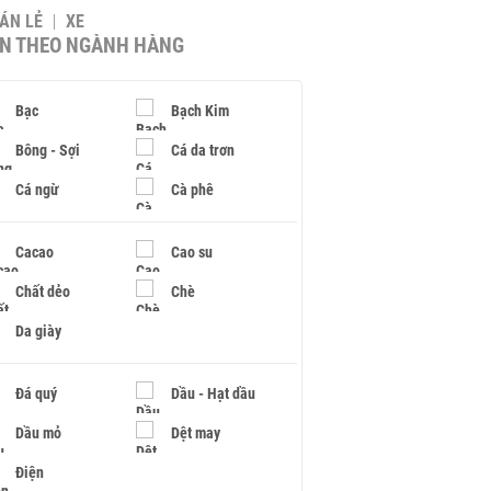
BÁN LẺ
XE
IN THEO NGÀNH HÀNG
Bạc
Bạch Kim
Bông - Sợi
Cá da trơn
Cá ngừ
Cà phê
Cacao
Cao su
Chất dẻo
Chè
Da giày
Đá quý
Dầu - Hạt dầu
Dầu mỏ
Dệt may
Điện