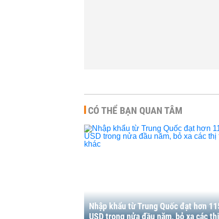
không đòi hỏi...
dám mua hàng sắp...
KINH DOANH
-
7:00 | 26/04/2022
11:00 | 20/03/2022
CÓ THỂ BẠN QUAN TÂM
Nhập khẩu từ Trung Quốc đạt hơn 11
USD trong nửa đầu năm, bỏ xa các th