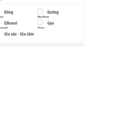
Đồng
Đường
Ethanol
Gạo
Gia súc - Gia cầm
Giấy
Gỗ
Hạt điều
Hồ tiêu - Hạt tiêu
Khí đốt
Kim loại khác
Mắc ca
Muối
Ngũ cốc
Nhựa - Hạt nhựa
Palladium
Phân bón