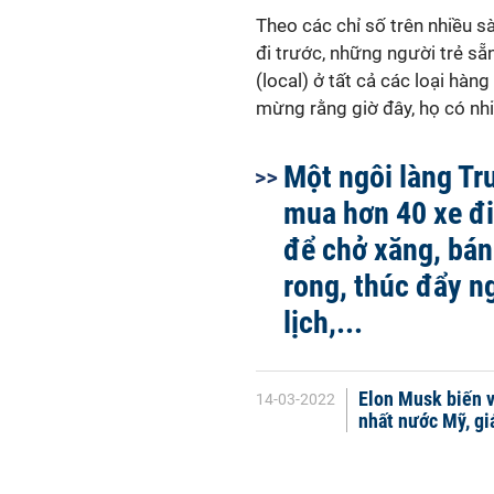
Theo các chỉ số trên nhiều s
đi trước, những người trẻ sẵ
(local) ở tất cả các loại hàn
mừng rằng giờ đây, họ có nhi
Một ngôi làng T
mua hơn 40 xe đi
để chở xăng, bá
rong, thúc đẩy n
lịch,...
Elon Musk biến v
14-03-2022
nhất nước Mỹ, gi