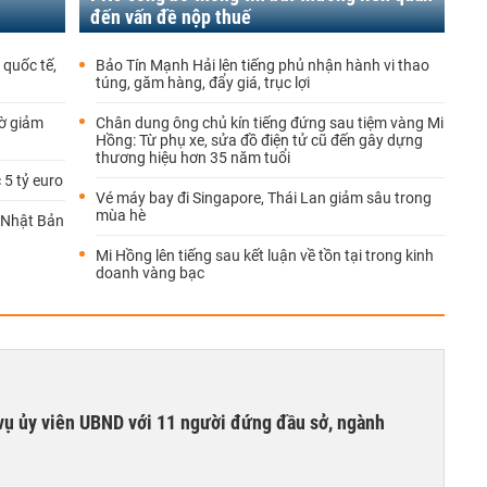
đến vấn đề nộp thuế
quốc tế,
Bảo Tín Mạnh Hải lên tiếng phủ nhận hành vi thao
túng, găm hàng, đẩy giá, trục lợi
ờ giảm
Chân dung ông chủ kín tiếng đứng sau tiệm vàng Mi
Hồng: Từ phụ xe, sửa đồ điện tử cũ đến gây dựng
thương hiệu hơn 35 năm tuổi
 5 tỷ euro
Vé máy bay đi Singapore, Thái Lan giảm sâu trong
mùa hè
g Nhật Bản
Mi Hồng lên tiếng sau kết luận về tồn tại trong kinh
doanh vàng bạc
vụ ủy viên UBND với 11 người đứng đầu sở, ngành