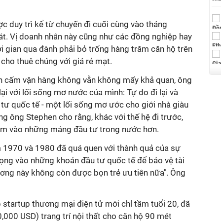
 duy trì kể từ chuyến đi cuối cùng vào tháng
át. Vị doanh nhân này cũng như các đồng nghiệp hay
i gian qua đành phải bỏ trống hàng trăm căn hộ trên
cho thuê chúng với giá rẻ mạt.
ệnh cấm vận hàng không vẫn không mấy khả quan, ông
i với lối sống mơ nước của mình: Tự do đi lại và
 tư quốc tế - một lối sống mơ ước cho giới nhà giàu
g ông Stephen cho rằng, khác với thế hệ đi trước,
 tâm vào những mảng đầu tư trong nước hơn.
 1970 và 1980 đã quá quen với thành quả của sự
rọng vào những khoản đầu tư quốc tế để bảo vệ tài
ơng này không còn được bọn trẻ ưu tiên nữa". Ông
 startup thương mại điện tử mới chỉ tầm tuổi 20, đã
0,000 USD) trang trí nội thất cho căn hộ 90 mét