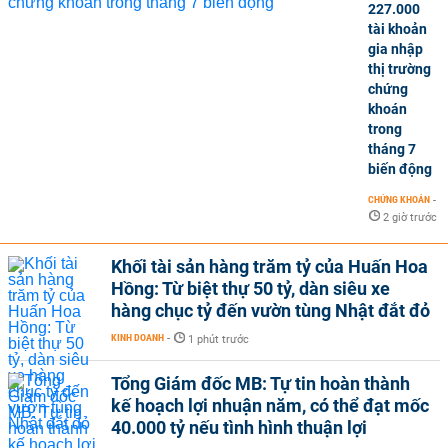
227.000
tài khoản
gia nhập
thị trường
chứng
khoán
trong
tháng 7
biến động
CHỨNG KHOÁN
-
2 giờ trước
Khối tài sản hàng trăm tỷ của Huấn Hoa
Hồng: Từ biệt thự 50 tỷ, dàn siêu xe
hàng chục tỷ đến vườn tùng Nhật đắt đỏ
KINH DOANH
-
1 phút trước
Tổng Giám đốc MB: Tự tin hoàn thành
kế hoạch lợi nhuận năm, có thể đạt mốc
40.000 tỷ nếu tình hình thuận lợi