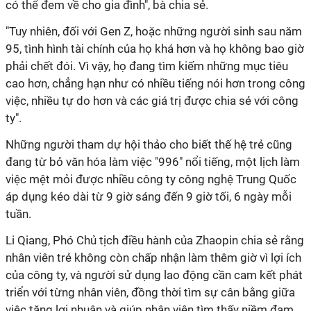
có thể đem về cho gia đình", bà chia sẻ.
"Tuy nhiên, đối với Gen Z, hoặc những người sinh sau năm
95, tình hình tài chính của họ khá hơn và họ không bao giờ
phải chết đói. Vì vậy, họ đang tìm kiếm những mục tiêu
cao hơn, chẳng hạn như có nhiều tiếng nói hơn trong công
việc, nhiều tự do hơn và các giá trị được chia sẻ với công
ty".
Những người tham dự hội thảo cho biết thế hệ trẻ cũng
đang từ bỏ văn hóa làm việc "996" nổi tiếng, một lịch làm
việc mệt mỏi được nhiều công ty công nghệ Trung Quốc
áp dụng kéo dài từ 9 giờ sáng đến 9 giờ tối, 6 ngày mỗi
tuần.
Li Qiang, Phó Chủ tịch điều hành của Zhaopin chia sẻ rằng
nhân viên trẻ không còn chấp nhận làm thêm giờ vì lợi ích
của công ty, và người sử dụng lao động cần cam kết phát
triển với từng nhân viên, đồng thời tìm sự cân bằng giữa
việc tăng lợi nhuận và giúp nhân viên tìm thấy niềm đam