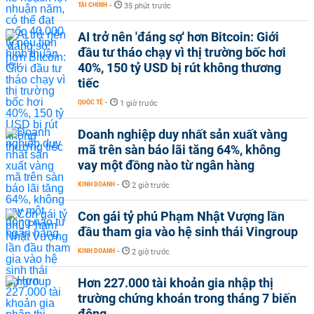
TÀI CHÍNH
-
35 phút trước
AI trở nên 'đáng sợ' hơn Bitcoin: Giới
đầu tư tháo chạy vì thị trường bốc hơi
40%, 150 tỷ USD bị rút không thương
tiếc
QUỐC TẾ
-
1 giờ trước
Doanh nghiệp duy nhất sản xuất vàng
mã trên sàn báo lãi tăng 64%, không
vay một đồng nào từ ngân hàng
KINH DOANH
-
2 giờ trước
Con gái tỷ phú Phạm Nhật Vượng lần
đầu tham gia vào hệ sinh thái Vingroup
KINH DOANH
-
2 giờ trước
Hơn 227.000 tài khoản gia nhập thị
trường chứng khoán trong tháng 7 biến
động