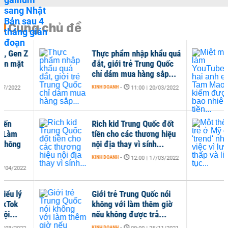
Cùng chủ đề
Thực phẩm nhập khẩu quá
Miệ
đắt, giới trẻ Trung Quốc
anh
chỉ dám mua hàng sắp...
được
KINH DOANH
-
KINH 
11:00 | 20/03/2022
Rich kid Trung Quốc đốt
Một
tiền cho các thương hiệu
'tre
nội địa thay vì sính...
thấp
KINH DOANH
-
KINH 
12:00 | 17/03/2022
Giới trẻ Trung Quốc nói
không với làm thêm giờ
nếu không được trả...
KINH DOANH
-