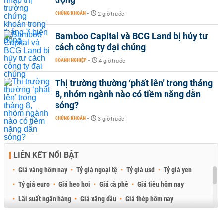
CHỨNG KHOÁN
-
2 giờ trước
Bamboo Capital và BCG Land bị hủy tư
cách công ty đại chúng
DOANH NGHIỆP
-
4 giờ trước
Thị trường thường ‘phất lên’ trong tháng
8, nhóm ngành nào có tiềm năng dẫn
sóng?
CHỨNG KHOÁN
-
3 giờ trước
LIÊN KẾT NỔI BẬT
Giá vàng hôm nay
Tỷ giá ngoại tệ
Tỷ giá usd
Tỷ giá yen
Tỷ giá euro
Giá heo hơi
Giá cà phê
Giá tiêu hôm nay
Lãi suất ngân hàng
Giá xăng dầu
Giá thép hôm nay
Giá sầu riêng
Giá thịt heo
Giá gạo
Giá cao su