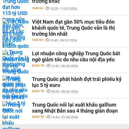
trường khác
THỜI SỰ
-
15:29 | 11/07/2026
Việt Nam đạt gần 50% mục tiêu đón
khách quốc tế, Trung Quốc vẫn là thị
trường lớn nhất
THỜI SỰ
-
15:45 | 09/07/2026
Lợi nhuận công nghiệp Trung Quốc bất
ngờ giảm tốc do nhu cầu nội địa yếu
QUỐC TẾ
-
10:36 | 28/06/2026
Trung Quốc phát hành đợt trái phiếu kỷ
lục 5 tỷ euro
QUỐC TẾ
-
09:28 | 28/06/2026
Trung Quốc nối lại xuất khẩu gallium
sang Nhật Bản sau 4 tháng gián đoạn
QUỐC TẾ
-
14:44 | 21/06/2026