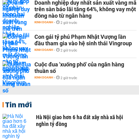
Doanh nghiệp duy nhất sản xuất vàng mã
trên sàn báo lãi tăng 64%, không vay một
đồng nào từ ngân hàng
KINH DOANH
-
2 giờ trước
Con gái tỷ phú Phạm Nhật Vượng lần
đầu tham gia vào hệ sinh thái Vingroup
KINH DOANH
-
2 giờ trước
Cuộc đua 'xuống phố' của ngân hàng
thuần số
KINH DOANH
-
2 giờ trước
Tin mới
Hà Nội giao hơn 6 ha đất xây nhà xã hội
nghìn tỷ đồng