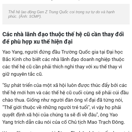
Thế hệ lao động Gen Z Trung Quốc coi trọng sự tự do và hạnh
phúc. (Ảnh:
SCMP
).
Các nhà lãnh đạo thuộc thế hệ cũ cần thay đổi
để phù hợp xu thế hiện đại
Yao Yang, người đứng đầu Trường Quốc gia tại Đại học
Bắc Kinh cho biết các nhà lãnh đạo doanh nghiệp thuộc
các thế hệ cũ cần phải thích nghi thay với xu thế thay vì
giữ nguyên tắc cũ.
"Sự phát triển của một xã hội luôn được thúc đẩy bởi các
thế hệ mới hơn và các thế hệ cũ cuối cùng sẽ phải cúi đầu
chào thua. Giống như người đàn ông vĩ đại đã từng nói,
"Thế giới thuộc về những người trẻ tuổi", vì vậy họ phải
quyết định xã hội của chúng ta sẽ đi về đâu", ông Yao
Yang trích dẫn câu nói của cố Chủ tịch Mao Trạch Đông.