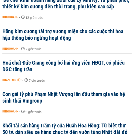
thiết kế kim cương đến thời trang, phụ kiện cao cấp
KINH DOANH
-
12 giờ trước
Hãng kim cương tài trợ vương miện cho các cuộc thi hoa
hậu thông báo ngừng hoạt động
KINH DOANH
-
7 giờ trước
Hoá chất Đức Giang công bố hai ứng viên HĐQT, cổ phiếu
DGC tăng trần
DOANH NGHIỆP
-
7 giờ trước
Con gái tỷ phú Phạm Nhật Vượng lần đầu tham gia vào hệ
sinh thái Vingroup
KINH DOANH
-
2 giờ trước
Khối tài sản hàng trăm tỷ của Huấn Hoa Hồng: Từ biệt thự
50 tỷ, dàn siêu xe hàng chục tỷ đến vườn tùng Nhật đắt đỏ