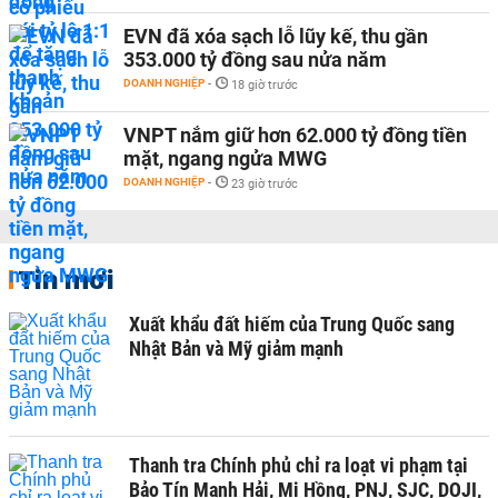
EVN đã xóa sạch lỗ lũy kế, thu gần
353.000 tỷ đồng sau nửa năm
DOANH NGHIỆP
-
18 giờ trước
VNPT nắm giữ hơn 62.000 tỷ đồng tiền
mặt, ngang ngửa MWG
DOANH NGHIỆP
-
23 giờ trước
Tin mới
Xuất khẩu đất hiếm của Trung Quốc sang
Nhật Bản và Mỹ giảm mạnh
Thanh tra Chính phủ chỉ ra loạt vi phạm tại
Bảo Tín Mạnh Hải, Mi Hồng, PNJ, SJC, DOJI,