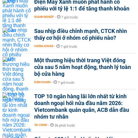
Điện Máy Xanh muốn phát hành cổ
phiếu với tỷ lệ 1:1 để tăng thanh khoản
DOANH NGHIỆP
-
7 giờ trước
Sau nhịp điều chỉnh mạnh, CTCK nhìn
thấy cơ hội ở nhóm cổ phiếu nào?
CHỨNG KHOÁN
-
7 giờ trước
Một thương hiệu thời trang Việt đóng
cửa sau 5 năm hoạt động, thanh lý toàn
bộ cửa hàng
KINH DOANH
-
7 giờ trước
TOP 10 ngân hàng lãi lớn nhất từ kinh
doanh ngoại hối nửa đầu năm 2026:
Vietcombank quán quân, ACB dẫn đầu
nhóm tư nhân
TÀI CHÍNH
-
36 phút trước