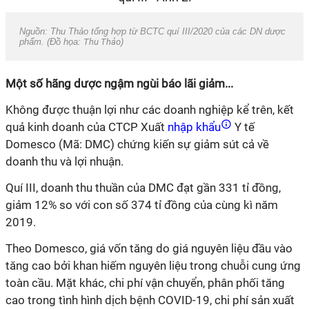
Nguồn: Thu Thảo tổng hợp từ BCTC quí III/2020 của các DN dược
phẩm. (Đồ họa:
Thu Thảo
)
Một số hãng dược ngậm ngùi báo lãi giảm...
Không được thuận lợi như các doanh nghiệp kể trên, kết
quả kinh doanh của CTCP Xuất
nhập khẩu
Y tế
Domesco (Mã: DMC) chứng kiến sự giảm sút cả về
doanh thu và lợi nhuận.
Quí III, doanh thu thuần của DMC đạt gần 331 tỉ đồng,
giảm 12% so với con số 374 tỉ đồng của cùng kì năm
2019.
Theo Domesco, giá vốn tăng do giá nguyên liệu đầu vào
tăng cao bởi khan hiếm nguyên liệu trong chuỗi cung ứng
toàn cầu. Mặt khác, chi phí vận chuyển, phân phối tăng
cao trong tình hình dịch bệnh COVID-19, chi phí sản xuất