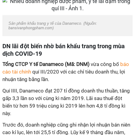
Sản phẩm khẩu trang y tế của Danameco. (Nguồn:
bansivanphongpham.com)
DN lãi đột biến nhờ bán khẩu trang trong mùa
dịch COVID-19
Tổng CTCP Y tế Danameco (Mã: DNM)
vừa công bố
báo
cáo tài chính
quí III/2020 với các chỉ tiêu doanh thu, lợi
nhuận tăng bằng lần.
Quí IIII, Danameco đạt 207 tỉ đồng doanh thu thuần, tăng
gấp 3,3 lần so với cùng kì năm 2019. Lãi sau thuế đột
biến từ hơn 59 triệu cùng kì 2019 lên hơn 4,8 tỉ đồng kì
này.
Trước đó, doanh nghiệp cũng ghi nhận lợi nhuận bán niên
cao kỉ lục, lên tới 25,5 tỉ đồng. Lũy kế 9 tháng đầu năm,