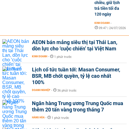
chiều, giữ lịch
trả tiền tối đa
120 ngày
KINH DOANH
-
09:47 | 24/07/2026
AEON bán mảng siêu thị tại Thái Lan,
dồn lực cho ‘cuộc chiến’ tại Việt Nam
KINH DOANH
-
1 phút trước
Lịch cổ tức tuần tới: Masan Consumer,
BSR, MB chốt quyền, tỷ lệ cao nhất
100%
DOANH NGHIỆP
-
36 phút trước
Ngân hàng Trung ương Trung Quốc mua
thêm 20 tấn vàng trong tháng 7
HÀNG HÓA
-
1 phút trước