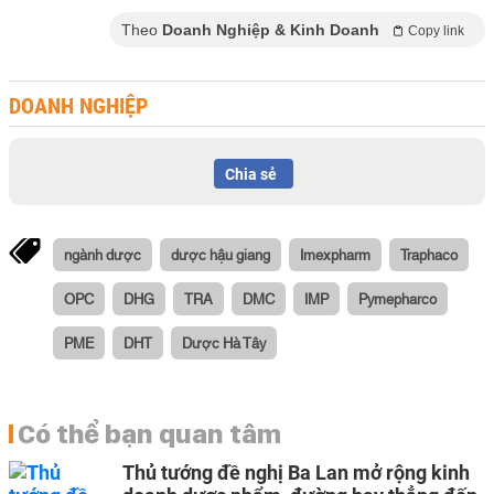
Theo
Doanh Nghiệp & Kinh Doanh
Copy link
DOANH NGHIỆP
Chia sẻ
ngành dược
dược hậu giang
Imexpharm
Traphaco
OPC
DHG
TRA
DMC
IMP
Pymepharco
PME
DHT
Dược Hà Tây
Có thể bạn quan tâm
Thủ tướng đề nghị Ba Lan mở rộng kinh