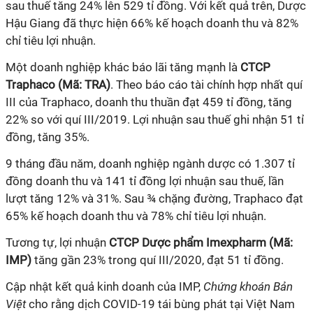
sau thuế tăng 24% lên 529 tỉ đồng. Với kết quả trên, Dược
Hậu Giang đã thực hiện 66% kế hoạch doanh thu và 82%
chỉ tiêu lợi nhuận.
Một doanh nghiệp khác báo lãi tăng mạnh là
CTCP
Traphaco (Mã: TRA)
. Theo báo cáo tài chính hợp nhất quí
III của Traphaco, doanh thu thuần đạt 459 tỉ đồng, tăng
22% so với quí III/2019. Lợi nhuận sau thuế ghi nhận 51 tỉ
đồng, tăng 35%.
9 tháng đầu năm, doanh nghiệp ngành dược có 1.307 tỉ
đồng doanh thu và 141 tỉ đồng lợi nhuận sau thuế, lần
lượt tăng 12% và 31%. Sau ¾ chặng đường, Traphaco đạt
65% kế hoạch doanh thu và 78% chỉ tiêu lợi nhuận.
Tương tự, lợi nhuận
CTCP Dược phẩm Imexpharm (Mã:
IMP)
tăng gần 23% trong quí III/2020, đạt 51 tỉ đồng.
Cập nhật kết quả kinh doanh của IMP,
Chứng khoán Bản
Việt
cho rằng dịch COVID-19 tái bùng phát tại Việt Nam