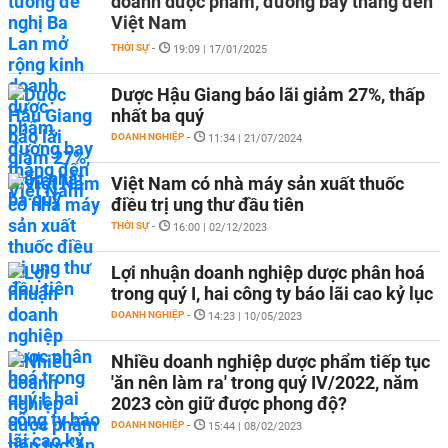
doanh dược phẩm, đường bay thẳng đến
Việt Nam
THỜI SỰ
-
19:09 | 17/01/2025
Dược Hậu Giang báo lãi giảm 27%, thấp
nhất ba quý
DOANH NGHIỆP
-
11:34 | 21/07/2024
Việt Nam có nhà máy sản xuất thuốc
điều trị ung thư đầu tiên
THỜI SỰ
-
16:00 | 02/12/2023
Lợi nhuận doanh nghiệp dược phân hoá
trong quý I, hai công ty báo lãi cao kỷ lục
DOANH NGHIỆP
-
14:23 | 10/05/2023
Nhiều doanh nghiệp dược phẩm tiếp tục
'ăn nên làm ra' trong quý IV/2022, năm
2023 còn giữ được phong độ?
DOANH NGHIỆP
-
15:44 | 08/02/2023