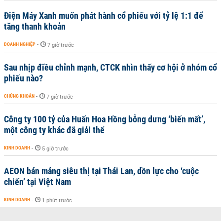
Điện Máy Xanh muốn phát hành cổ phiếu với tỷ lệ 1:1 để
tăng thanh khoản
DOANH NGHIỆP
-
7 giờ trước
Sau nhịp điều chỉnh mạnh, CTCK nhìn thấy cơ hội ở nhóm cổ
phiếu nào?
CHỨNG KHOÁN
-
7 giờ trước
Công ty 100 tỷ của Huấn Hoa Hồng bỗng dưng ‘biến mất’,
một công ty khác đã giải thể
KINH DOANH
-
5 giờ trước
AEON bán mảng siêu thị tại Thái Lan, dồn lực cho ‘cuộc
chiến’ tại Việt Nam
KINH DOANH
-
1 phút trước