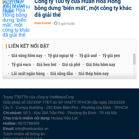
Công ty 100 tỷ của Huấn Hoa Hồng
bỗng dưng ‘biến mất’, một công ty khác
đã giải thể
KINH DOANH
-
5 giờ trước
LIÊN KẾT NỔI BẬT
Giá vàng hôm nay
Tỷ giá ngoại tệ
Tỷ giá usd
Tỷ giá yen
Tỷ giá euro
Giá heo hơi
Giá cà phê
Giá tiêu hôm nay
Lãi suất ngân hàng
Giá xăng dầu
Giá thép hôm nay
Giá sầu riêng
Giá thịt heo
Giá gạo
Giá cao su
Best Retail Brokers
Diễn đàn đầu tư Việt Nam 2026
Trang TTĐTTH của công ty VietNewsCorp
Giấy phép số 3323/GP-TTĐT do Sở VH&TT TP.HCM cấp ngày 20/3/2026
Lầu 5 - Compa Building - 293 Điện Biên Phủ - Phường Gia Định - TP.HCM
Chi nhánh:
Số 5 - Khu 38A Trần Phú - Phường Ba Đình - TP. Hà Nội
Chịu trách nhiệm nội dung:
Hoàng Hữu Lợi
Hotline:
0975798489
Email:
info@vietnambiz.vn
Trách nhiệm về thông tin