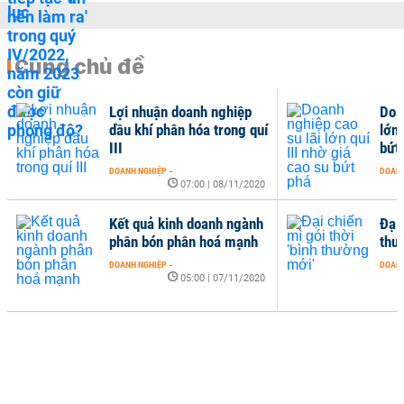
Cùng chủ đề
Lợi nhuận doanh nghiệp
Doa
dầu khí phân hóa trong quí
lớn 
III
bứt
DOANH NGHIỆP
-
DOANH
07:00 | 08/11/2020
Kết quả kinh doanh ngành
Đại 
phân bón phân hoá mạnh
thư
DOANH NGHIỆP
-
DOANH
05:00 | 07/11/2020