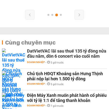
Cùng chuyên mục
DatVietVAC lãi sau thuế 135 tỷ đồng nửa
đầu năm, dồn 6 concert vào cuối năm
DOANH NGHIỆP
-
5 giờ trước
Chủ tịch HĐQT Khoáng sản Hưng Thịnh
phải nộp lại hơn 1.500 tỷ đồng
DOANH NGHIỆP
-
5 giờ trước
Điện Máy Xanh muốn phát hành cổ phiếu
với tỷ lệ 1:1 để tăng thanh khoản
DOANH NGHIỆP
-
7 giờ trước