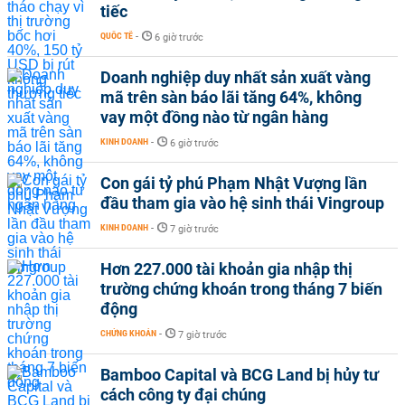
tiếc
QUỐC TẾ
-
6 giờ trước
Doanh nghiệp duy nhất sản xuất vàng
mã trên sàn báo lãi tăng 64%, không
vay một đồng nào từ ngân hàng
KINH DOANH
-
6 giờ trước
Con gái tỷ phú Phạm Nhật Vượng lần
đầu tham gia vào hệ sinh thái Vingroup
KINH DOANH
-
7 giờ trước
Hơn 227.000 tài khoản gia nhập thị
trường chứng khoán trong tháng 7 biến
động
CHỨNG KHOÁN
-
7 giờ trước
Bamboo Capital và BCG Land bị hủy tư
cách công ty đại chúng