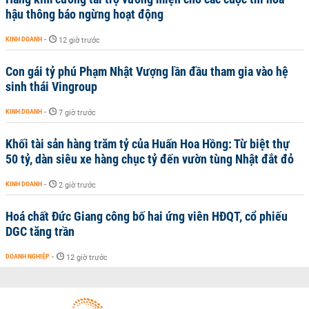
hậu thông báo ngừng hoạt động
KINH DOANH
-
12 giờ trước
Con gái tỷ phú Phạm Nhật Vượng lần đầu tham gia vào hệ
sinh thái Vingroup
KINH DOANH
-
7 giờ trước
Khối tài sản hàng trăm tỷ của Huấn Hoa Hồng: Từ biệt thự
50 tỷ, dàn siêu xe hàng chục tỷ đến vườn tùng Nhật đắt đỏ
KINH DOANH
-
2 giờ trước
Hoá chất Đức Giang công bố hai ứng viên HĐQT, cổ phiếu
DGC tăng trần
DOANH NGHIỆP
-
12 giờ trước