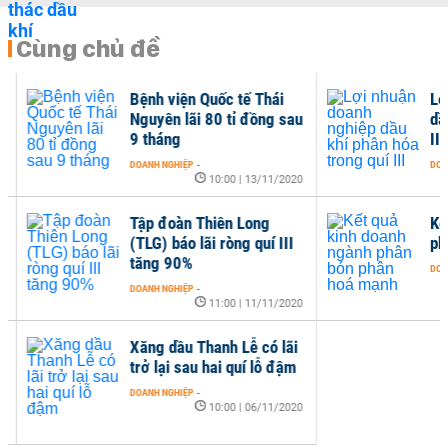
Cùng chủ đề
Bệnh viện Quốc tế Thái
Lợi
Nguyên lãi 80 tỉ đồng sau
dầu
9 tháng
III
DOANH NGHIỆP
-
DOANH
10:00 | 13/11/2020
Tập đoàn Thiên Long
Kết
(TLG) báo lãi ròng quí III
phâ
tăng 90%
DOANH
DOANH NGHIỆP
-
11:00 | 11/11/2020
Xăng dầu Thanh Lễ có lãi
trở lại sau hai quí lỗ đậm
DOANH NGHIỆP
-
10:00 | 06/11/2020