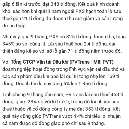
gấp 6 lần kì trước, đạt 348 tỉ đồng. Kết quả kinh doanh
khởi sắc hơn khi quí III năm ngoái PXS hạch toán lỗ sau
thuế gần 21 tỉ đồng do doanh thu sụt giảm và sản lượng
dự án thấp.
Như vậy, qua 9 tháng, PXS có 825 tỉ đồng doanh thu, tăng
345% so với cùng kì. Lãi sau thuế hơn 2,4 tỉ đồng, cải
thiện đáng kể so với số lỗ gần 71 tỉ đồng năm trước đó.
Với
Tổng CTCP Vận tải Dầu khí (PVTrans - Mã: PVT),
doanh nghiệp hoạt động trong lĩnh vực vận tải dầu thô và
các sản phẩm dầu khí
báo lãi quí III tăng nhẹ lên 169 tỉ
đồng. Doanh thu kì này tăng 6% lên 1.856 tỉ đồng.
Tính chung 9 tháng đầu năm, PVTrans lãi sau thuế 453
tỉ
đồng, giảm 23% so với kì trước, trong đó lợi nhuận sau
thuế thuộc về cổ đông công ty mẹ đạt 353
tỉ
đồng. Kết
quả này cũng giúp PVTrans vượt 4,4% chỉ tiêu lợi nhuận
cả năm được cổ đông giao phó chỉ sau 9 tháng.