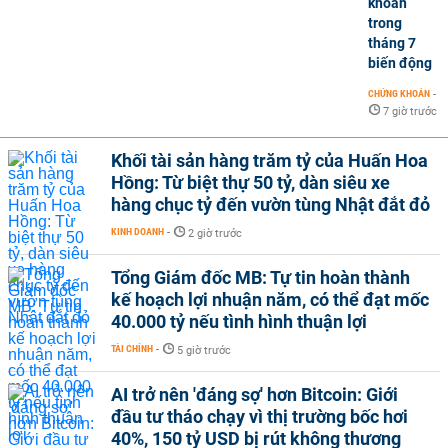
khoán
trong
tháng 7
biến động
CHỨNG KHOÁN
-
7 giờ trước
Khối tài sản hàng trăm tỷ của Huấn Hoa
Hồng: Từ biệt thự 50 tỷ, dàn siêu xe
hàng chục tỷ đến vườn tùng Nhật đắt đỏ
KINH DOANH
-
2 giờ trước
Tổng Giám đốc MB: Tự tin hoàn thành
kế hoạch lợi nhuận năm, có thể đạt mốc
40.000 tỷ nếu tình hình thuận lợi
TÀI CHÍNH
-
5 giờ trước
AI trở nên 'đáng sợ' hơn Bitcoin: Giới
đầu tư tháo chạy vì thị trường bốc hơi
40%, 150 tỷ USD bị rút không thương