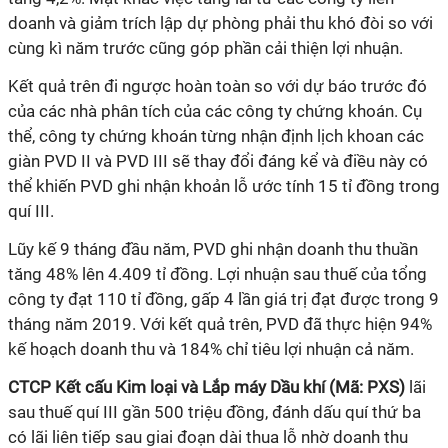
doanh và giảm trích lập dự phòng phải thu khó đòi so với
cùng kì năm trước cũng góp phần cải thiện lợi nhuận.
Kết quả trên đi ngược hoàn toàn so với dự báo trước đó
của các nhà phân tích của các công ty chứng khoán. Cụ
thể, công ty chứng khoán từng nhận định lịch khoan các
giàn PVD II và PVD III sẽ thay đổi đáng kể và điều này có
thể khiến PVD ghi nhận khoản lỗ ước tính 15 tỉ đồng trong
quí III.
Lũy kế 9 tháng đầu năm, PVD ghi nhận doanh thu thuần
tăng 48% lên 4.409 tỉ đồng. Lợi nhuận sau thuế của tổng
công ty đạt 110 tỉ đồng, gấp 4 lần giá trị đạt được trong 9
tháng năm 2019. Với kết quả trên, PVD đã thực hiện 94%
kế hoạch doanh thu và 184% chỉ tiêu lợi nhuận cả năm.
CTCP Kết cấu Kim loại và Lắp máy Dầu khí (Mã: PXS)
lãi
sau thuế quí III gần 500 triệu đồng, đánh dấu quí thứ ba
có lãi liên tiếp sau giai đoạn dài thua lỗ nhờ doanh thu