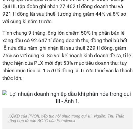
Quí III, tập đoàn ghi nhận 27.462 tỉ đồng doanh thu và
921 tỉ đồng lãi sau thuế, tương ứng giảm 44% và 8% so
với cùng kì năm trước.
Tính chung 9 tháng, ông lớn chiếm 50% thị phần bán lẻ
xăng dầu có 92.647 tỉ đồng doanh thu, đồng thời bù hết
lỗ nửa đầu năm, ghi nhận lãi sau thuế 229 tỉ đồng, giảm
76% so với cùng kì. So với kế hoạch kinh doanh đề ra, tỉ lệ
thực hiện của PLX mới đạt 53% mục tiêu doanh thu; tuy
nhiên mục tiêu lãi 1.570 tỉ đồng lãi trước thuế vẫn là thách
thức lớn.
KQKD của PVOIL tiếp tục hồi phục trong quí III. Nguồn: Thu Thảo
tổng hợp từ các BCTC của Petrolimex