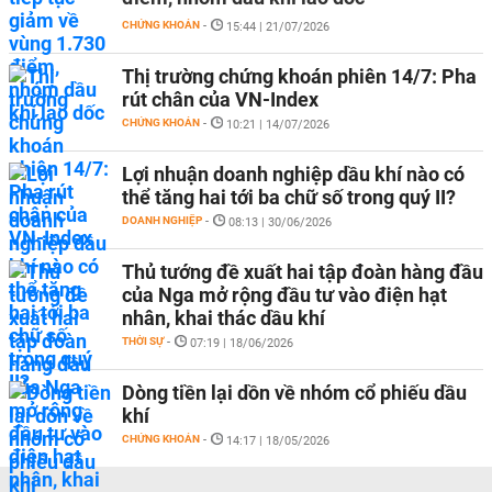
CHỨNG KHOÁN
-
15:44 | 21/07/2026
Thị trường chứng khoán phiên 14/7: Pha
rút chân của VN-Index
CHỨNG KHOÁN
-
10:21 | 14/07/2026
Lợi nhuận doanh nghiệp dầu khí nào có
thể tăng hai tới ba chữ số trong quý II?
DOANH NGHIỆP
-
08:13 | 30/06/2026
Thủ tướng đề xuất hai tập đoàn hàng đầu
của Nga mở rộng đầu tư vào điện hạt
nhân, khai thác dầu khí
THỜI SỰ
-
07:19 | 18/06/2026
Dòng tiền lại dồn về nhóm cổ phiếu dầu
khí
CHỨNG KHOÁN
-
14:17 | 18/05/2026