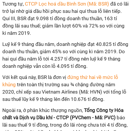
Tương tự,
CTCP Lọc hoá dầu Bình Sơn (Mã: BSR)
đã có lãi
trở lại nhờ giá dầu hồi phục sau hai quí thua lỗ liên tiếp.
Quí III, BSR đạt 9.098 tỉ đồng doanh thu thuần, 163 tỉ
đồng lãi sau thuế; giảm lần lượt 60% và 72% so với cùng
kì năm 2019.
Luỹ kế 9 tháng đầu năm, doanh nghiệp đạt 40.825 tỉ đồng
doanh thu thuần, giảm 45% so với cùng kì năm 2019. Do
hai quí đầu năm lỗ tới 4.257 tỉ đồng nên luỹ kế 9 tháng
doanh nghiệp vẫn còn lỗ 4.095 tỉ đồng.
Với kết quả này, BSR là đơn vị
đứng thứ hai về mức lỗ
khủng
trên toàn thị trường sau ¾ chặng đường năm
2020, chỉ xếp sau Vietnam Airlines (Mã: HVN) với tổng lỗ
sau thuế lũy kế 9 tháng lên đến 10.676 tỉ đồng.
Ngoài ra, ở phân khúc thượng nguồn,
Tổng Công ty Hóa
chất và Dịch vụ Dầu khí - CTCP (PVChem - Mã: PVC)
báo
lãi sau thuế 9 tỉ đồng, trong đó lãi ròng chưa tới 4 tỉ đồng,