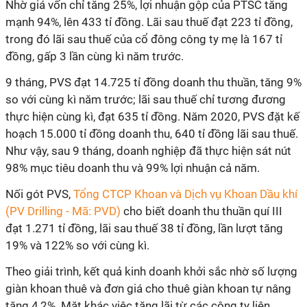
Nhờ giá vốn chỉ tăng 25%, lợi nhuận gộp của PTSC tăng
mạnh 94%, lên 433 tỉ đồng. Lãi sau thuế đạt 223 tỉ đồng,
trong đó lãi sau thuế của cổ đông công ty mẹ là 167 tỉ
đồng, gấp 3 lần cùng kì năm trước.
9 tháng, PVS đạt 14.725 tỉ đồng doanh thu thuần, tăng 9%
so với cùng kì năm trước; lãi sau thuế chỉ tương đương
thực hiện cùng kì, đạt 635 tỉ đồng. Năm 2020, PVS đặt kế
hoạch 15.000 tỉ đồng doanh thu, 640 tỉ đồng lãi sau thuế.
Như vậy, sau 9 tháng, doanh nghiệp đã thực hiện sát nút
98% mục tiêu doanh thu và 99% lợi nhuận cả năm.
Nối gót PVS,
Tổng CTCP Khoan và Dịch vụ Khoan Dầu khí
(PV Drilling - Mã: PVD)
cho biết doanh thu thuần quí III
đạt 1.271 tỉ đồng, lãi sau thuế 38 tỉ đồng, lần lượt tăng
19% và 122% so với cùng kì.
Theo giải trình, kết quả kinh doanh khởi sắc nhờ số lượng
giàn khoan thuê và đơn giá cho thuê giàn khoan tự nâng
tăng 4,2%. Mặt khác việc tăng lãi từ các công ty liên