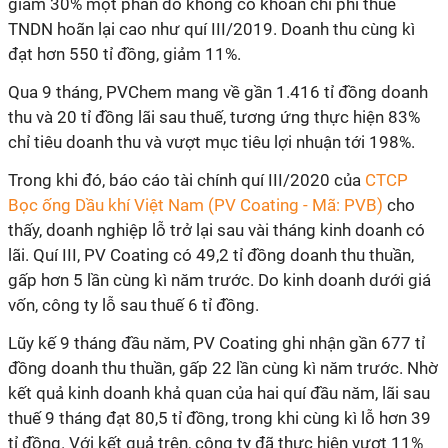
giảm 30% một phần do không có khoản chi phí thuế
TNDN hoãn lại cao như quí III/2019. Doanh thu cùng kì
đạt hơn 550 tỉ đồng, giảm 11%.
Qua 9 tháng, PVChem mang về gần 1.416 tỉ đồng doanh
thu và 20 tỉ đồng lãi sau thuế, tương ứng thực hiện 83%
chỉ tiêu doanh thu và vượt mục tiêu lợi nhuận tới 198%.
Trong khi đó, báo cáo tài chính quí III/2020 của
CTCP
Bọc ống Dầu khí Việt Nam (PV Coating - Mã: PVB)
cho
thấy, doanh nghiệp lỗ trở lại sau vài tháng kinh doanh có
lãi. Quí III, PV Coating có 49,2 tỉ đồng doanh thu thuần,
gấp hơn 5 lần cùng kì năm trước. Do kinh doanh dưới giá
vốn, công ty lỗ sau thuế 6 tỉ đồng.
Lũy kế 9 tháng đầu năm, PV Coating ghi nhận gần 677 tỉ
đồng doanh thu thuần, gấp 22 lần cùng kì năm trước. Nhờ
kết quả kinh doanh khả quan của hai quí đầu năm, lãi sau
thuế 9 tháng đạt 80,5 tỉ đồng, trong khi cùng kì lỗ hơn 39
tỉ đồng. Với kết quả trên, công ty đã thực hiện vượt 11%