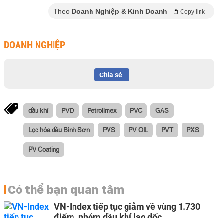
Theo
Doanh Nghiệp & Kinh Doanh
Copy link
DOANH NGHIỆP
Chia sẻ
dầu khí
PVD
Petrolimex
PVC
GAS
Lọc hóa dầu Bình Sơn
PVS
PV OIL
PVT
PXS
PV Coating
Có thể bạn quan tâm
VN-Index tiếp tục giảm về vùng 1.730
điểm, nhóm dầu khí lao dốc