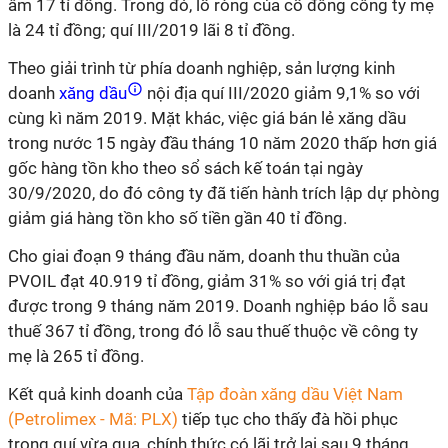
âm 17 tỉ đồng. Trong đó, lỗ ròng của cổ đông công ty mẹ
là 24 tỉ đồng; quí III/2019 lãi 8 tỉ đồng.
Theo giải trình từ phía doanh nghiệp, sản lượng kinh
doanh
xăng dầu
nội địa quí III/2020 giảm 9,1% so với
cùng kì năm 2019. Mặt khác, việc giá bán lẻ xăng dầu
trong nước 15 ngày đầu tháng 10 năm 2020 thấp hơn giá
gốc hàng tồn kho theo sổ sách kế toán tại ngày
30/9/2020, do đó công ty đã tiến hành trích lập dự phòng
giảm giá hàng tồn kho số tiền gần 40 tỉ đồng.
Cho giai đoạn 9 tháng đầu năm, doanh thu thuần của
PVOIL đạt 40.919 tỉ đồng, giảm 31% so với giá trị đạt
được trong 9 tháng năm 2019. Doanh nghiệp báo lỗ sau
thuế 367 tỉ đồng, trong đó lỗ sau thuế thuộc về công ty
mẹ là 265 tỉ đồng.
Kết quả kinh doanh của
Tập đoàn xăng dầu Việt Nam
(Petrolimex - Mã: PLX)
tiếp tục cho thấy đà hồi phục
trong quí vừa qua, chính thức có lãi trở lại sau 9 tháng.