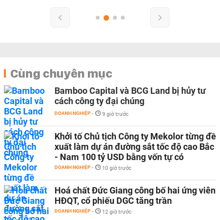
Cùng chuyên mục
Bamboo Capital và BCG Land bị hủy tư
cách công ty đại chúng
DOANH NGHIỆP
-
9 giờ trước
Khởi tố Chủ tịch Công ty Mekolor từng đề
xuất làm dự án đường sắt tốc độ cao Bắc
- Nam 100 tỷ USD bằng vốn tự có
DOANH NGHIỆP
-
10 giờ trước
Hoá chất Đức Giang công bố hai ứng viên
HĐQT, cổ phiếu DGC tăng trần
DOANH NGHIỆP
-
12 giờ trước