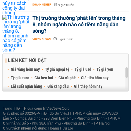
DOANH NGHIỆP
-
9 giờ trước
Thị trường thường ‘phất lên’ trong tháng
8, nhóm ngành nào có tiềm năng dẫn
sóng?
CHỨNG KHOÁN
-
8 giờ trước
LIÊN KẾT NỔI BẬT
Giá vàng hôm nay
Tỷ giá ngoại tệ
Tỷ giá usd
Tỷ giá yen
Tỷ giá euro
Giá heo hơi
Giá cà phê
Giá tiêu hôm nay
Lãi suất ngân hàng
Giá xăng dầu
Giá thép hôm nay
Giá sầu riêng
Giá thịt heo
Giá gạo
Giá cao su
Best Retail Brokers
Diễn đàn đầu tư Việt Nam 2026
Trang TTĐTTH của công ty VietNewsCorp
Giấy phép số 3323/GP-TTĐT do Sở VH&TT TP.HCM cấp ngày 20/3/2026
Lầu 5 - Compa Building - 293 Điện Biên Phủ - Phường Gia Định - TP.HCM
Chi nhánh:
Số 5 - Khu 38A Trần Phú - Phường Ba Đình - TP. Hà Nội
Chịu trách nhiệm nội dung:
Hoàng Hữu Lợi