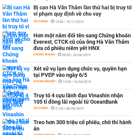
Bị can Hà Văn Thắm lần thứ hai bị truy tố
vi phạm quy định về cho vay
TÀI CHÍNH
-
13:00 | 15/11/2019
Hơn một năm đổi tên sang Chứng khoán
Everest, CTCK cũ của ông Hà Văn Thắm
đưa cổ phiếu niêm yết HNX
CHỨNG KHOÁN
-
09:00 | 26/06/2019
Xét xử vụ lạm dụng chức vụ, quyền hạn
tại PVEP vào ngày 6/5
DOANH NGHIỆP
-
13:00 | 16/04/2019
Truy tố 4 cựu lãnh đạo Vinashin nhận
105 tỉ đồng lãi ngoài từ OceanBank
TÀI CHÍNH
-
21:00 | 08/04/2019
Treo hơn 300 triệu cổ phiếu, chờ thi hành
án
CHỨNG KHOÁN