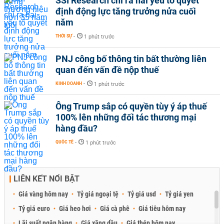
SSI Research chỉ ra hai yếu tố quyết
định động lực tăng trưởng nửa cuối
năm
THỜI SỰ
-
1 phút trước
PNJ công bố thông tin bất thường liên
quan đến vấn đề nộp thuế
KINH DOANH
-
1 phút trước
Ông Trump sắp có quyền tùy ý áp thuế
100% lên những đối tác thương mại
hàng đầu?
QUỐC TẾ
-
1 phút trước
LIÊN KẾT NỔI BẬT
Giá vàng hôm nay
Tỷ giá ngoại tệ
Tỷ giá usd
Tỷ giá yen
Tỷ giá euro
Giá heo hơi
Giá cà phê
Giá tiêu hôm nay
Lãi suất ngân hàng
Giá xăng dầu
Giá thép hôm nay