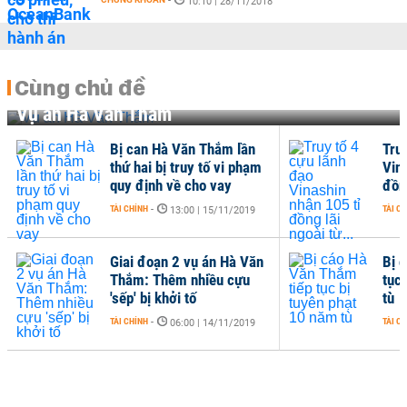
-
10:10 | 28/11/2018
Cùng chủ đề
Vụ án Hà Văn Thắm
Bị can Hà Văn Thắm lần
Tru
thứ hai bị truy tố vi phạm
Vin
quy định về cho vay
đồng
TÀI CHÍNH
-
TÀI C
13:00 | 15/11/2019
Giai đoạn 2 vụ án Hà Văn
Bị 
Thắm: Thêm nhiều cựu
tục
'sếp' bị khởi tố
tù
TÀI CHÍNH
-
TÀI C
06:00 | 14/11/2019