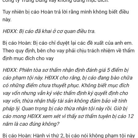
công ty Trung Dung vay không đúng mục đích.
Tuy nhiên bị cáo Hoàn trả lời rằng mình không biết điều
này.
HĐXX: Bị cáo đã khai ở cơ quan điều tra.
Bị cáo Hoàn: Bị cáo chỉ duyệt lại các đề xuất của anh em.
Theo quy định, bên cho vay phải chịu trách nhiệm về thẩm
định mục đích cho vay
HĐXX: Phiên tòa sơ thẩm nhận định đánh giá 5 điểm bị
cáo phạm tội này. HĐXX cho rằng, bị cáo đang bào chữa
có những điểm chưa thuyết phục. Không biết mục đích
vay vốn nhưng vẫn ký việc thẩm định ký quyết định cho
vay vốn, thừa nhận thấy tài sản không đảm bảo về tính
pháp lý. Quan trọng bị cáo thừa nhận tội này rồi.
Giờ bị
cáo mong HĐXX xem xét vì thấy sơ thẩm tuyên bị cáo 12
năm là cao đúng không?
Bị cáo Hoàn: Hành vi thứ 2, bị cáo nói không phạm tội này