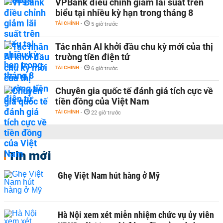
VPBank điều chỉnh giảm lãi suất trên
biểu tại nhiều kỳ hạn trong tháng 8
TÀI CHÍNH
-
5 giờ trước
Tác nhân AI khởi đầu chu kỳ mới của thị
trường tiền điện tử
TÀI CHÍNH
-
6 giờ trước
Chuyên gia quốc tế đánh giá tích cực về
tiền đồng của Việt Nam
TÀI CHÍNH
-
22 giờ trước
Tin mới
Ghẹ Việt Nam hút hàng ở Mỹ
Hà Nội xem xét miễn nhiệm chức vụ ủy viên