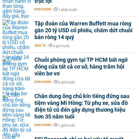
trục lợi
KINH DOANH
-
1 phút trước
Tập đoàn của Warren Buffett mua ròng
gần 20 tỷ USD cổ phiếu, chấm dứt chuỗi
bán ròng 14 quý
QUỐC TẾ
-
5 giờ trước
Chuỗi phòng gym tại TP HCM bất ngờ
đóng cửa tất cả cơ sở, hàng trăm hội
viên bơ vơ
KINH DOANH
-
6 giờ trước
Chân dung ông chủ kín tiếng đứng sau
tiệm vàng Mi Hồng: Từ phụ xe, sửa đồ
điện tử cũ đến gây dựng thương hiệu
hơn 35 năm tuổi
KINH DOANH
-
1 giờ trước