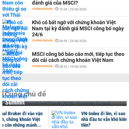
đánh giá của MSCI?
CHỨNG KHOÁN
-
16:24 | 23/06/2026
Khó có bất ngờ với chứng khoán Việt
Nam tại kỳ đánh giá MSCI công bố ngày
24/6
CHỨNG KHOÁN
-
08:59 | 23/06/2026
MSCI công bố báo cáo mới, tiếp tục theo
dõi cải cách chứng khoán Việt Nam
CHỨNG KHOÁN
-
08:25 | 19/06/2026
Cùng chủ đề
Vietnam Investment Forum 2026 - Summer
Summit
Global Broker đi vào vận
VN-I
hành, chứng khoán Việt
nhà
Nam còn những mảnh...
tiền