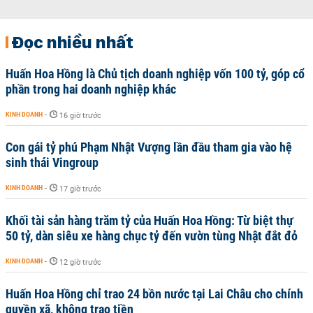
Đọc nhiều nhất
Huấn Hoa Hồng là Chủ tịch doanh nghiệp vốn 100 tỷ, góp cổ
phần trong hai doanh nghiệp khác
KINH DOANH
-
16 giờ trước
Con gái tỷ phú Phạm Nhật Vượng lần đầu tham gia vào hệ
sinh thái Vingroup
KINH DOANH
-
17 giờ trước
Khối tài sản hàng trăm tỷ của Huấn Hoa Hồng: Từ biệt thự
50 tỷ, dàn siêu xe hàng chục tỷ đến vườn tùng Nhật đắt đỏ
KINH DOANH
-
12 giờ trước
Huấn Hoa Hồng chỉ trao 24 bồn nước tại Lai Châu cho chính
quyền xã, không trao tiền