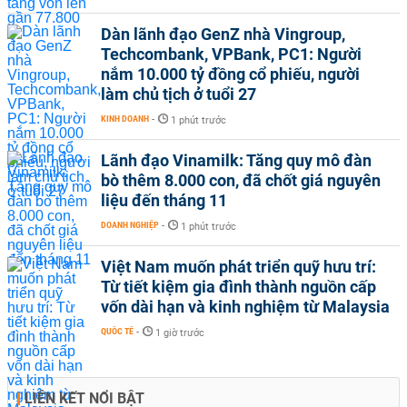
Dàn lãnh đạo GenZ nhà Vingroup,
Techcombank, VPBank, PC1: Người
nắm 10.000 tỷ đồng cổ phiếu, người
làm chủ tịch ở tuổi 27
KINH DOANH
-
1 phút trước
Lãnh đạo Vinamilk: Tăng quy mô đàn
bò thêm 8.000 con, đã chốt giá nguyên
liệu đến tháng 11
DOANH NGHIỆP
-
1 phút trước
Việt Nam muốn phát triển quỹ hưu trí:
Từ tiết kiệm gia đình thành nguồn cấp
vốn dài hạn và kinh nghiệm từ Malaysia
QUỐC TẾ
-
1 giờ trước
LIÊN KẾT NỔI BẬT