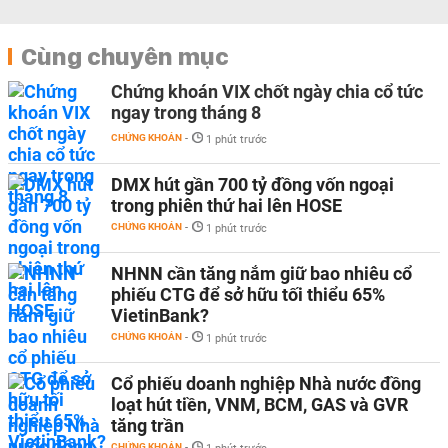
Cùng chuyên mục
Chứng khoán VIX chốt ngày chia cổ tức
ngay trong tháng 8
CHỨNG KHOÁN
-
1 phút trước
DMX hút gần 700 tỷ đồng vốn ngoại
trong phiên thứ hai lên HOSE
CHỨNG KHOÁN
-
1 phút trước
NHNN cần tăng nắm giữ bao nhiêu cổ
phiếu CTG để sở hữu tối thiểu 65%
VietinBank?
CHỨNG KHOÁN
-
1 phút trước
Cổ phiếu doanh nghiệp Nhà nước đồng
loạt hút tiền, VNM, BCM, GAS và GVR
tăng trần
CHỨNG KHOÁN
-