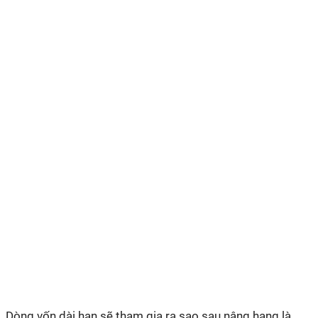
Dòng vốn dài hạn sẽ tham gia ra sao sau nâng hạng là