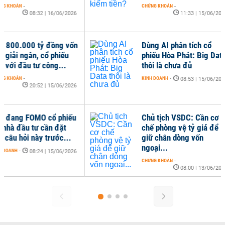
CHỨNG KHOÁN
-
CHỨN
08:32 | 16/06/2026
Gần 800.000 tỷ đồng vốn
Dùn
chờ giải ngân, cổ phiếu
phi
gắn với đầu tư công...
thôi
CHỨNG KHOÁN
-
KINH 
20:52 | 15/06/2026
Nếu đang FOMO cổ phiếu
Chủ
AI, nhà đầu tư cần đặt
chế
các câu hỏi này trước...
giữ
ngoạ
KINH DOANH
-
08:24 | 15/06/2026
CHỨN