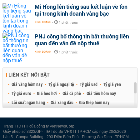
Mi Hồng lên tiếng sau kết luận về tồn
tại trong kinh doanh vàng bạc
KINH DOANH
-
1 phút trước
PNJ công bố thông tin bất thường liên
quan đến vấn đề nộp thuế
KINH DOANH
-
1 phút trước
LIÊN KẾT NỔI BẬT
Giá vàng hôm nay
Tỷ giá ngoại tệ
Tỷ giá usd
Tỷ giá yen
Tỷ giá euro
Giá heo hơi
Giá cà phê
Giá tiêu hôm nay
Lãi suất ngân hàng
Giá xăng dầu
Giá thép hôm nay
Giá sầu riêng
Giá thịt heo
Giá gạo
Giá cao su
Best Retail Brokers
Diễn đàn đầu tư Việt Nam 2026
Trang TTĐTTH của công ty VietNewsCorp
Giấy phép số 3323/GP-TTĐT do Sở VH&TT TP.HCM cấp ngày 20/3/2026
Lầu 5 - Compa Building - 293 Điện Biên Phủ - Phường Gia Định - TP.HCM