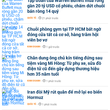
Tập đoàn của Warren Buffett mua ròng
gần 20 tỷ USD cổ phiếu, chấm dứt chuỗi
bán ròng 14 quý
QUỐC TẾ
-
21 phút trước
Chuỗi phòng gym tại TP HCM bất ngờ
đóng cửa tất cả cơ sở, hàng trăm hội
viên bơ vơ
KINH DOANH
-
1 giờ trước
Chân dung ông chủ kín tiếng đứng sau
tiệm vàng Mi Hồng: Từ phụ xe, sửa đồ
điện tử cũ đến gây dựng thương hiệu
hơn 35 năm tuổi
KINH DOANH
-
1 phút trước
Iran đòi Mỹ rút quân để mở lại eo biển
Hormuz
QUỐC TẾ
-
1 phút trước