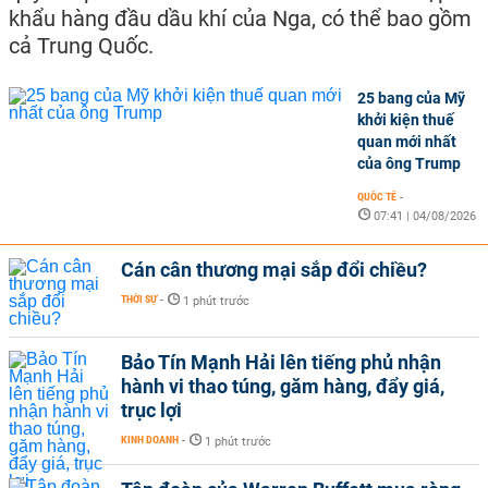
khẩu hàng đầu dầu khí của Nga, có thể bao gồm
cả Trung Quốc.
25 bang của Mỹ
khởi kiện thuế
quan mới nhất
của ông Trump
QUỐC TẾ
-
07:41 | 04/08/2026
Cán cân thương mại sắp đổi chiều?
THỜI SỰ
-
1 phút trước
Bảo Tín Mạnh Hải lên tiếng phủ nhận
hành vi thao túng, găm hàng, đẩy giá,
trục lợi
KINH DOANH
-
1 phút trước