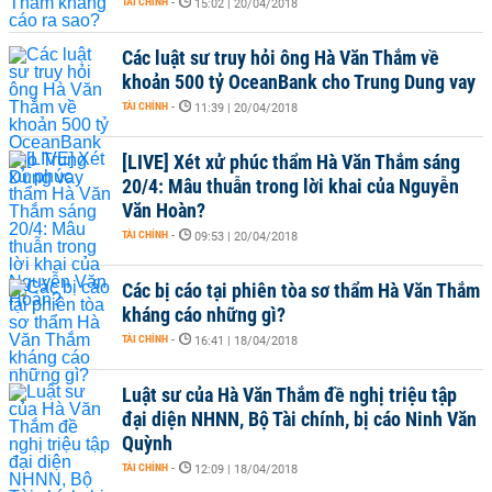
TÀI CHÍNH
-
15:02 | 20/04/2018
Các luật sư truy hỏi ông Hà Văn Thắm về
khoản 500 tỷ OceanBank cho Trung Dung vay
TÀI CHÍNH
-
11:39 | 20/04/2018
[LIVE] Xét xử phúc thẩm Hà Văn Thắm sáng
20/4: Mâu thuẫn trong lời khai của Nguyễn
Văn Hoàn?
TÀI CHÍNH
-
09:53 | 20/04/2018
Các bị cáo tại phiên tòa sơ thẩm Hà Văn Thắm
kháng cáo những gì?
TÀI CHÍNH
-
16:41 | 18/04/2018
Luật sư của Hà Văn Thắm đề nghị triệu tập
đại diện NHNN, Bộ Tài chính, bị cáo Ninh Văn
Quỳnh
TÀI CHÍNH
-
12:09 | 18/04/2018