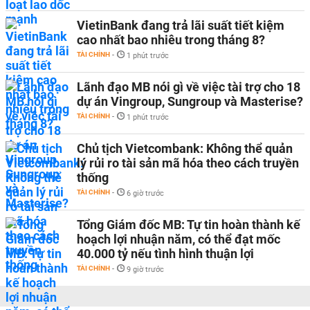
VietinBank đang trả lãi suất tiết kiệm
cao nhất bao nhiêu trong tháng 8?
TÀI CHÍNH
-
1 phút trước
Lãnh đạo MB nói gì về việc tài trợ cho 18
dự án Vingroup, Sungroup và Masterise?
TÀI CHÍNH
-
1 phút trước
Chủ tịch Vietcombank: Không thể quản
lý rủi ro tài sản mã hóa theo cách truyền
thống
TÀI CHÍNH
-
6 giờ trước
Tổng Giám đốc MB: Tự tin hoàn thành kế
hoạch lợi nhuận năm, có thể đạt mốc
40.000 tỷ nếu tình hình thuận lợi
TÀI CHÍNH
-
9 giờ trước