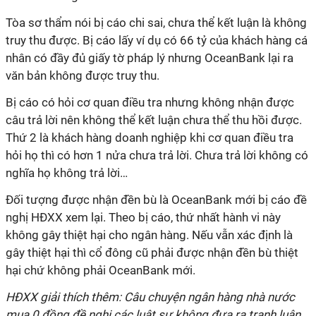
Tòa sơ thẩm nói bị cáo chi sai, chưa thể kết luận là không
truy thu được. Bị cáo lấy ví dụ có 66 tỷ của khách hàng cá
nhân có đầy đủ giấy tờ pháp lý nhưng OceanBank lại ra
văn bản không được truy thu.
Bị cáo có hỏi cơ quan điều tra nhưng không nhận được
câu trả lời nên không thể kết luận chưa thể thu hồi được.
Thứ 2 là khách hàng doanh nghiệp khi cơ quan điều tra
hỏi họ thì có hơn 1 nửa chưa trả lời. Chưa trả lời không có
nghĩa họ không trả lời…
Đối tượng được nhận đền bù là OceanBank mới bị cáo đề
nghị HĐXX xem lại. Theo bị cáo, thứ nhất hành vi này
không gây thiệt hại cho ngân hàng. Nếu vẫn xác định là
gây thiệt hại thì cổ đông cũ phải được nhận đền bù thiệt
hại chứ không phải OceanBank mới.
HĐXX giải thích thêm: Câu chuyện ngân hàng nhà nước
mua 0 đồng đề nghị các luật sư không đưa ra tranh luận