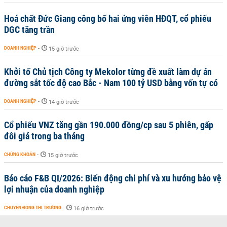
Hoá chất Đức Giang công bố hai ứng viên HĐQT, cổ phiếu
DGC tăng trần
DOANH NGHIỆP
-
15 giờ trước
Khởi tố Chủ tịch Công ty Mekolor từng đề xuất làm dự án
đường sắt tốc độ cao Bắc - Nam 100 tỷ USD bằng vốn tự có
DOANH NGHIỆP
-
14 giờ trước
Cổ phiếu VNZ tăng gần 190.000 đồng/cp sau 5 phiên, gấp
đôi giá trong ba tháng
CHỨNG KHOÁN
-
15 giờ trước
Báo cáo F&B QI/2026: Biến động chi phí và xu hướng bảo vệ
lợi nhuận của doanh nghiệp
CHUYỂN ĐỘNG THỊ TRƯỜNG
-
16 giờ trước