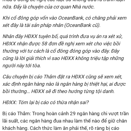
nữa. Đấy là chuyện của cơ quan Nhà nước.
Khi cổ đông góp vốn vào OceanBank, có chăng phải xem
xét đây là tài sản pháp nhân (OceanBank cũ).
Nhân đây HĐXX tuyên bố, quá trình đưa vụ án ra xét xử,
HĐXX nhận được 58 đơn đề nghị xem xét cho việc bồi
thường với tư cách là cổ đông đóng góp vào đây. Đây
cũng là lời giải thích vì sao HĐXX không triệu tập những
người này tới tòa.
Câu chuyện bị cáo Thắm đặt ra HĐXX cũng sẽ xem xét,
xác định ngân hàng nào là ngân hàng bị thiệt hại, ai được
bồi thường… HĐXX sẽ đi theo hướng từng tội danh.
HĐXX: Tóm lại bị cáo có thừa nhận sai?
Bị cáo Thắm: Trong hoàn cảnh 29 ngân hàng chi vượt trần
lãi suất, các ngân hàng đua nhau làm thế nào để giữ chân
khách hàng. Cách thức làm ăn phải thế, rõ ràng bị cáo