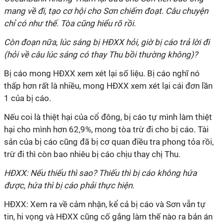
mang về đi, tạo cơ hội cho Sơn chiếm đoạt. Câu chuyện
chỉ có như thế. Tòa cũng hiểu rõ rồi.
Còn đoạn nữa, lúc sáng bị HĐXX hỏi, giờ bị cáo trả lời đi
(hỏi về câu lúc sáng có thay Thu bồi thường không)?
Bị cáo mong HĐXX xem xét lại số liệu. Bị cáo nghĩ nó
thấp hơn rất là nhiều, mong HĐXX xem xét lại cái đơn lần
1 của bị cáo.
Nếu coi là thiệt hại của cổ đông, bị cáo tự mình làm thiệt
hại cho mình hơn 62,9%, mong tòa trừ đi cho bị cáo. Tài
sản của bị cáo cũng đã bị cơ quan điều tra phong tỏa rồi,
trừ đi thì còn bao nhiêu bị cáo chịu thay chị Thu.
HĐXX: Nếu thiếu thì sao? Thiếu thì bị cáo không hứa
được, hứa thì bị cáo phải thực hiện.
HĐXX: Xem ra về cảm nhận, kể cả bị cáo và Sơn vẫn tự
tin, hi vọng và HĐXX cũng cố gắng làm thế nào ra bản án