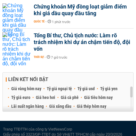
Chứng khoán Mỹ đồng loạt giảm điểm
khi giá dầu quay đầu tăng
QUỐC TẾ
-
1 phút trước
Tổng Bí thư, Chủ tịch nước: Làm rõ
trách nhiệm khi dự án chậm tiến độ, đội
vốn
THỜI SỰ
-
7 giờ trước
LIÊN KẾT NỔI BẬT
Giá vàng hôm nay
Tỷ giá ngoại tệ
Tỷ giá usd
Tỷ giá yen
Tỷ giá euro
Giá heo hơi
Giá cà phê
Giá tiêu hôm nay
Lãi suất ngân hàng
Giá xăng dầu
Giá thép hôm nay
Giá sầu riêng
Giá thịt heo
Giá gạo
Giá cao su
Best Retail Brokers
Diễn đàn đầu tư Việt Nam 2026
Trang TTĐTTH của công ty VietNewsCorp
Giấy phép số 3323/GP-TTĐT do Sở VH&TT TP.HCM cấp ngày 20/3/2026