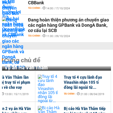
CBBank
TÀI CHÍNH
-
14:00 | 17/10/2024
Đang hoàn thiện phương án chuyển giao
các ngân hàng GPBank và DongA Bank,
cơ cấu lại SCB
TÀI CHÍNH
-
11:00 | 09/10/2024
Cùng chủ đề
Vụ án Hà Văn Thắm
 Hà Văn Thắm lần
Truy tố 4 cựu lãnh đạo
 bị truy tố vi phạm
Vinashin nhận 105 tỉ
nh về cho vay
đồng lãi ngoài từ...
-
TÀI CHÍNH
-
13:00 | 15/11/2019
21:00 | 08/04/2019
oạn 2 vụ án Hà Văn
Bị cáo Hà Văn Thắm tiếp