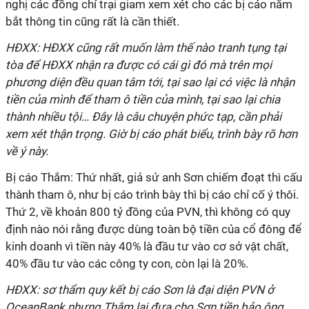
nghị các đồng chí trại giam xem xét cho các bị cáo nắm
bắt thông tin cũng rất là cần thiết.
HĐXX: HĐXX cũng rất muốn làm thế nào tranh tụng tại
tòa để HĐXX nhận ra được có cái gì đó mà trên mọi
phương diện đều quan tâm tới, tại sao lại có việc là nhận
tiền của mình để tham ô tiền của mình, tại sao lại chia
thành nhiều tội… Đây là câu chuyện phức tạp, cần phải
xem xét thận trọng. Giờ bị cáo phát biểu, trình bày rõ hơn
về ý này.
Bị cáo Thắm: Thứ nhất, giả sử anh Sơn chiếm đoạt thì cấu
thành tham ô, như bị cáo trình bày thì bị cáo chỉ cố ý thôi.
Thứ 2, về khoản 800 tỷ đồng của PVN, thì không có quy
định nào nói rằng được dùng toàn bộ tiền của cổ đông để
kinh doanh vì tiền này 40% là đầu tư vào cơ sở vật chất,
40% đầu tư vào các công ty con, còn lại là 20%.
HĐXX: sơ thẩm quy kết bị cáo Sơn là đại diện PVN ở
OceanBank nhưng Thắm lại đưa cho Sơn tiền bảo ông