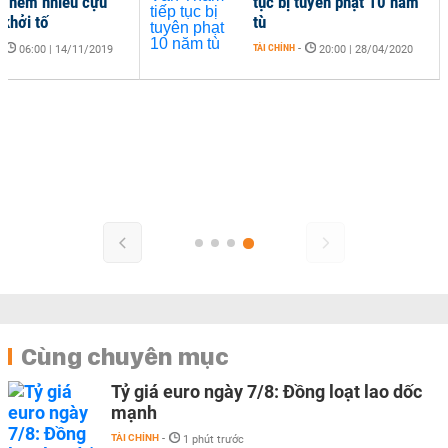
Thêm nhiều cựu
tục bị tuyên phạt 10 năm
ị khởi tố
tù
-
TÀI CHÍNH
-
06:00 | 14/11/2019
20:00 | 28/04/2020
Cùng chuyên mục
Tỷ giá euro ngày 7/8: Đồng loạt lao dốc
mạnh
TÀI CHÍNH
-
1 phút trước