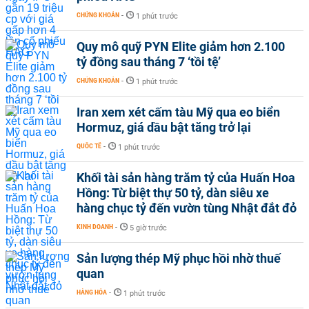
CHỨNG KHOÁN
-
1 phút trước
Quy mô quỹ PYN Elite giảm hơn 2.100
tỷ đồng sau tháng 7 ‘tồi tệ’
CHỨNG KHOÁN
-
1 phút trước
Iran xem xét cấm tàu Mỹ qua eo biển
Hormuz, giá dầu bật tăng trở lại
QUỐC TẾ
-
1 phút trước
Khối tài sản hàng trăm tỷ của Huấn Hoa
Hồng: Từ biệt thự 50 tỷ, dàn siêu xe
hàng chục tỷ đến vườn tùng Nhật đắt đỏ
KINH DOANH
-
5 giờ trước
Sản lượng thép Mỹ phục hồi nhờ thuế
quan
HÀNG HÓA
-
1 phút trước