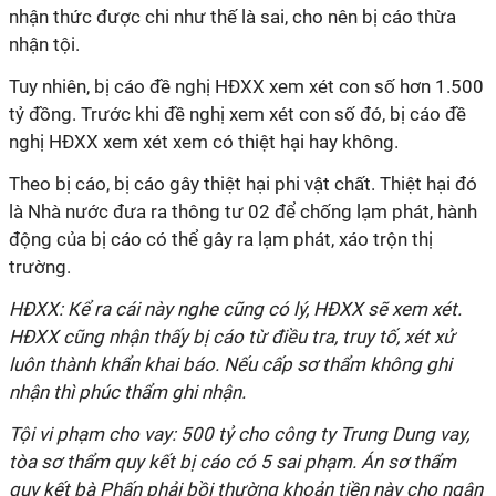
nhận thức được chi như thế là sai, cho nên bị cáo thừa
nhận tội.
Tuy nhiên, bị cáo đề nghị HĐXX xem xét con số hơn 1.500
tỷ đồng. Trước khi đề nghị xem xét con số đó, bị cáo đề
nghị HĐXX xem xét xem có thiệt hại hay không.
Theo bị cáo, bị cáo gây thiệt hại phi vật chất. Thiệt hại đó
là Nhà nước đưa ra thông tư 02 để chống lạm phát, hành
động của bị cáo có thể gây ra lạm phát, xáo trộn thị
trường.
HĐXX: Kể ra cái này nghe cũng có lý, HĐXX sẽ xem xét.
HĐXX cũng nhận thấy bị cáo từ điều tra, truy tố, xét xử
luôn thành khẩn khai báo. Nếu cấp sơ thẩm không ghi
nhận thì phúc thẩm ghi nhận.
Tội vi phạm cho vay: 500 tỷ cho công ty Trung Dung vay,
tòa sơ thẩm quy kết bị cáo có 5 sai phạm. Án sơ thẩm
quy kết bà Phấn phải bồi thường khoản tiền này cho ngân