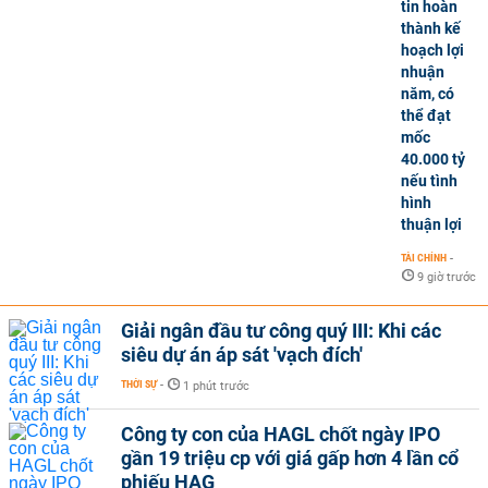
tin hoàn
thành kế
hoạch lợi
nhuận
năm, có
thể đạt
mốc
40.000 tỷ
nếu tình
hình
thuận lợi
TÀI CHÍNH
-
9 giờ trước
Giải ngân đầu tư công quý III: Khi các
siêu dự án áp sát 'vạch đích'
THỜI SỰ
-
1 phút trước
Công ty con của HAGL chốt ngày IPO
gần 19 triệu cp với giá gấp hơn 4 lần cổ
phiếu HAG