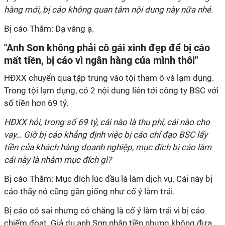
hàng mới, bị cáo không quan tâm nội dung này nữa nhé.
Bị cáo Thắm: Dạ vâng ạ.
"Anh Sơn không phải cô gái xinh đẹp để bị cáo
mất tiền, bị cáo vì ngân hàng của mình thôi"
HĐXX chuyển qua tập trung vào tội tham ô và lạm dụng.
Trong tội lạm dụng, có 2 nội dung liên tới công ty BSC với
số tiền hơn 69 tỷ.
HĐXX hỏi, trong số 69 tỷ, cái nào là thu phí, cái nào cho
vay… Giờ bị cáo khẳng định việc bị cáo chỉ đạo BSC lấy
tiền của khách hàng doanh nghiệp, mục đích bị cáo làm
cái này là nhằm mục đích gì?
Bị cáo Thắm: Mục đích lúc đầu là làm dịch vụ. Cái này bị
cáo thấy nó cũng gần giống như cố ý làm trái.
Bị cáo có sai nhưng có chăng là cố ý làm trái vì bị cáo
chiếm đoạt. Giả dụ anh Sơn nhận tiền nhưng không đưa