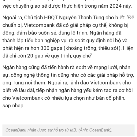
việc chuyển giao sẽ được thực hiện trong năm 2024 này.
Ngoài ra, Chủ tịch HĐQT Nguyễn Thanh Tùng cho biết: "Để
chuẩn bị, Vietcombank đã có giải pháp cụ thể, không bị
động, đảm bảo suôn sẻ, đúng lộ trình. Ngân hàng đã
thành lập tiểu ban nghiệp vụ: rà soát quy định nội bộ và
phát hiện ra hơn 300 gaps (khoảng trống, thiếu sót). Hiện
đã chỉ còn 20 gap về quy trình, quy chế".
Ngân hàng cũng đã tiến hành rà soát về mạng lưới, nhân
sự, công nghệ thông tin cũng như có các giải pháp hỗ trợ,
ông Tùng nói thêm. Ngoài ra, lãnh đạo Vietcombank cho
biết về lâu dài, tiếp nhận ngân hàng yếu kém tạo ra cơ hội
cho Vietcombank có nhiều lựa chọn như bán cổ phần,
sáp nhập …
OceanBank nhận được sự hỗ trợ từ MB. (Ảnh:
OceanBank
).