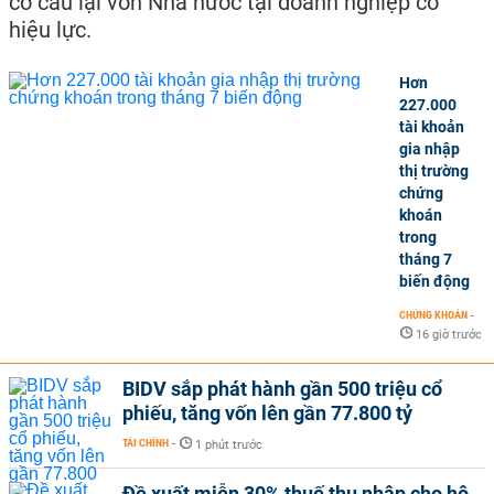
cơ cấu lại vốn Nhà nước tại doanh nghiệp có
hiệu lực.
Hơn
227.000
tài khoản
gia nhập
thị trường
chứng
khoán
trong
tháng 7
biến động
CHỨNG KHOÁN
-
16 giờ trước
BIDV sắp phát hành gần 500 triệu cổ
phiếu, tăng vốn lên gần 77.800 tỷ
TÀI CHÍNH
-
1 phút trước
Đề xuất miễn 30% thuế thu nhập cho hộ