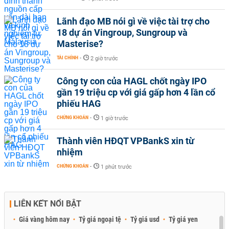
Lãnh đạo MB nói gì về việc tài trợ cho
18 dự án Vingroup, Sungroup và
Masterise?
TÀI CHÍNH
-
2 giờ trước
Công ty con của HAGL chốt ngày IPO
gần 19 triệu cp với giá gấp hơn 4 lần cổ
phiếu HAG
CHỨNG KHOÁN
-
1 giờ trước
Thành viên HĐQT VPBankS xin từ
nhiệm
CHỨNG KHOÁN
-
1 phút trước
LIÊN KẾT NỔI BẬT
Giá vàng hôm nay
Tỷ giá ngoại tệ
Tỷ giá usd
Tỷ giá yen