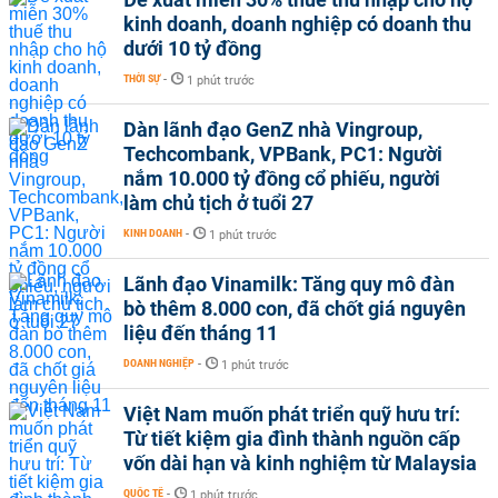
kinh doanh, doanh nghiệp có doanh thu
dưới 10 tỷ đồng
THỜI SỰ
-
1 phút trước
Dàn lãnh đạo GenZ nhà Vingroup,
Techcombank, VPBank, PC1: Người
nắm 10.000 tỷ đồng cổ phiếu, người
làm chủ tịch ở tuổi 27
KINH DOANH
-
1 phút trước
Lãnh đạo Vinamilk: Tăng quy mô đàn
bò thêm 8.000 con, đã chốt giá nguyên
liệu đến tháng 11
DOANH NGHIỆP
-
1 phút trước
Việt Nam muốn phát triển quỹ hưu trí:
Từ tiết kiệm gia đình thành nguồn cấp
vốn dài hạn và kinh nghiệm từ Malaysia
QUỐC TẾ
-
1 phút trước