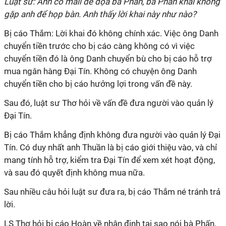
Luật sư: Anh có mail đe dọa bà Phấn, bà Phấn khai không
gặp anh để họp bàn. Anh thấy lời khai này như nào?
Bị cáo Thắm: Lời khai đó không chính xác. Việc ông Danh
chuyển tiền trước cho bị cáo càng không có vì việc
chuyển tiền đó là ông Danh chuyển bù cho bị cáo hỗ trợ
mua ngân hàng Đại Tín. Không có chuyện ông Danh
chuyển tiền cho bị cáo hưởng lợi trong vấn đề này.
Sau đó, luật sư Thơ hỏi về vấn đề đưa người vào quản lý
Đại Tín.
Bị cáo Thắm khẳng định không đưa người vào quản lý Đại
Tín. Có duy nhất anh Thuần là bị cáo giới thiệu vào, và chỉ
mang tính hỗ trợ, kiểm tra Đại Tín để xem xét hoạt động,
và sau đó quyết định không mua nữa.
Sau nhiều câu hỏi luật sư đưa ra, bị cáo Thắm né tránh trả
lời.
LS Thơ hỏi bị cáo Hoàn về nhận định tại sao nói bà Phấn,