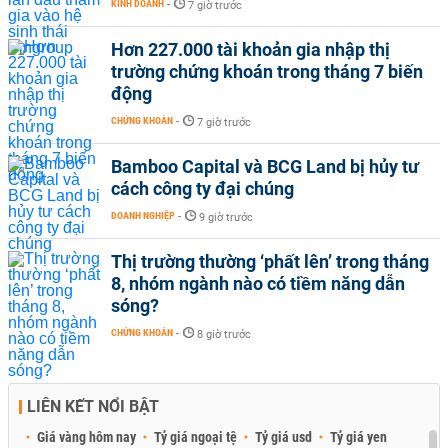
KINH DOANH
-
7 giờ trước
Hơn 227.000 tài khoản gia nhập thị
trường chứng khoán trong tháng 7 biến
động
CHỨNG KHOÁN
-
7 giờ trước
Bamboo Capital và BCG Land bị hủy tư
cách công ty đại chúng
DOANH NGHIỆP
-
9 giờ trước
Thị trường thường ‘phất lên’ trong tháng
8, nhóm ngành nào có tiềm năng dẫn
sóng?
CHỨNG KHOÁN
-
8 giờ trước
LIÊN KẾT NỔI BẬT
Giá vàng hôm nay
Tỷ giá ngoại tệ
Tỷ giá usd
Tỷ giá yen