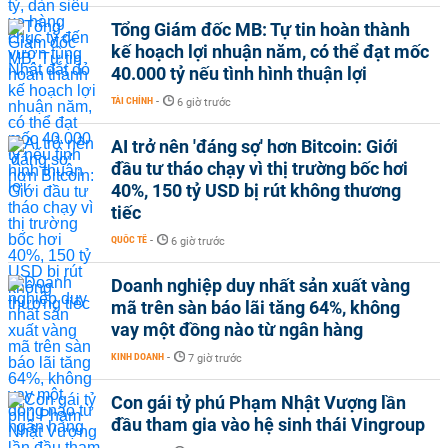
Tổng Giám đốc MB: Tự tin hoàn thành
kế hoạch lợi nhuận năm, có thể đạt mốc
40.000 tỷ nếu tình hình thuận lợi
TÀI CHÍNH
-
6 giờ trước
AI trở nên 'đáng sợ' hơn Bitcoin: Giới
đầu tư tháo chạy vì thị trường bốc hơi
40%, 150 tỷ USD bị rút không thương
tiếc
QUỐC TẾ
-
6 giờ trước
Doanh nghiệp duy nhất sản xuất vàng
mã trên sàn báo lãi tăng 64%, không
vay một đồng nào từ ngân hàng
KINH DOANH
-
7 giờ trước
Con gái tỷ phú Phạm Nhật Vượng lần
đầu tham gia vào hệ sinh thái Vingroup