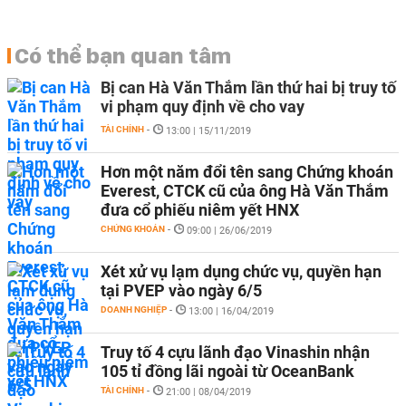
Có thể bạn quan tâm
Bị can Hà Văn Thắm lần thứ hai bị truy tố
vi phạm quy định về cho vay
TÀI CHÍNH
-
13:00 | 15/11/2019
Hơn một năm đổi tên sang Chứng khoán
Everest, CTCK cũ của ông Hà Văn Thắm
đưa cổ phiếu niêm yết HNX
CHỨNG KHOÁN
-
09:00 | 26/06/2019
Xét xử vụ lạm dụng chức vụ, quyền hạn
tại PVEP vào ngày 6/5
DOANH NGHIỆP
-
13:00 | 16/04/2019
Truy tố 4 cựu lãnh đạo Vinashin nhận
105 tỉ đồng lãi ngoài từ OceanBank
TÀI CHÍNH
-
21:00 | 08/04/2019