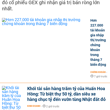
đó cổ phiếu GEX ghi nhận giá trị bán ròng lớn
nhất.
Hơn
227.000
tài khoản
gia nhập
thị trường
chứng
khoán
trong
tháng 7
biến động
CHỨNG KHOÁN
-
7 giờ trước
Khối tài sản hàng trăm tỷ của Huấn Hoa
Hồng: Từ biệt thự 50 tỷ, dàn siêu xe
hàng chục tỷ đến vườn tùng Nhật đắt đỏ
KINH DOANH
-
2 giờ trước