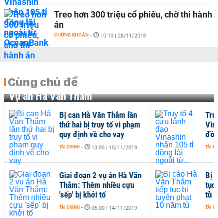
Treo hơn 300 triệu cổ phiếu, chờ thi hành
án
CHỨNG KHOÁN
-
10:10 | 28/11/2018
Cùng chủ đề
Vụ án Hà Văn Thắm
Bị can Hà Văn Thắm lần
Tru
thứ hai bị truy tố vi phạm
Vin
quy định về cho vay
đồng
TÀI CHÍNH
-
TÀI C
13:00 | 15/11/2019
Giai đoạn 2 vụ án Hà Văn
Bị 
Thắm: Thêm nhiều cựu
tục
'sếp' bị khởi tố
tù
TÀI CHÍNH
-
TÀI C
06:00 | 14/11/2019