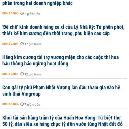
phần trong hai doanh nghiệp khác
KINH DOANH
-
6 giờ trước
'Đế chế’ kinh doanh hàng xa xỉ của Lý Nhã Kỳ: Từ phân phối,
thiết kế kim cương đến thời trang, phụ kiện cao cấp
KINH DOANH
-
17 giờ trước
Hãng kim cương tài trợ vương miện cho các cuộc thi hoa
hậu thông báo ngừng hoạt động
KINH DOANH
-
12 giờ trước
Con gái tỷ phú Phạm Nhật Vượng lần đầu tham gia vào hệ
sinh thái Vingroup
KINH DOANH
-
7 giờ trước
Khối tài sản hàng trăm tỷ của Huấn Hoa Hồng: Từ biệt thự
50 tỷ, dàn siêu xe hàng chục tỷ đến vườn tùng Nhật đắt đỏ