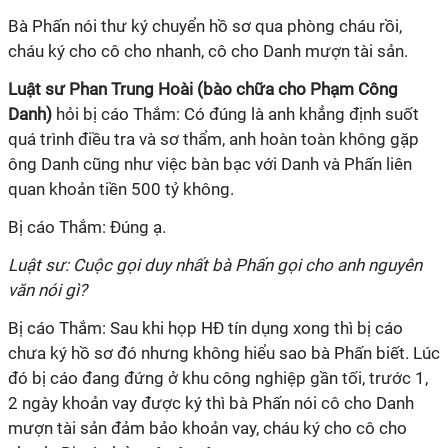
Bà Phấn nói thư ký chuyển hồ sơ qua phòng cháu rồi,
cháu ký cho cô cho nhanh, cô cho Danh mượn tài sản.
Luật sư Phan Trung Hoài (bào chữa cho Phạm Công
Danh)
hỏi bị cáo Thắm: Có đúng là anh khẳng định suốt
quá trình điều tra và sơ thẩm, anh hoàn toàn không gặp
ông Danh cũng như việc bàn bạc với Danh và Phấn liên
quan khoản tiền 500 tỷ không.
Bị cáo Thắm: Đúng ạ.
Luật sư: Cuộc gọi duy nhất bà Phấn gọi cho anh nguyên
văn nói gì?
Bị cáo Thắm: Sau khi họp HĐ tín dụng xong thì bị cáo
chưa ký hồ sơ đó nhưng không hiểu sao bà Phấn biết. Lúc
đó bị cáo đang đứng ở khu công nghiệp gần tối, trước 1,
2 ngày khoản vay được ký thì bà Phấn nói cô cho Danh
mượn tài sản đảm bảo khoản vay, cháu ký cho cô cho