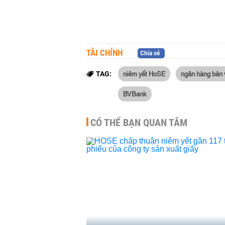
TÀI CHÍNH
Chia sẻ
niêm yết HoSE
ngân hàng bản 
TAG:
BVBank
CÓ THỂ BẠN QUAN TÂM