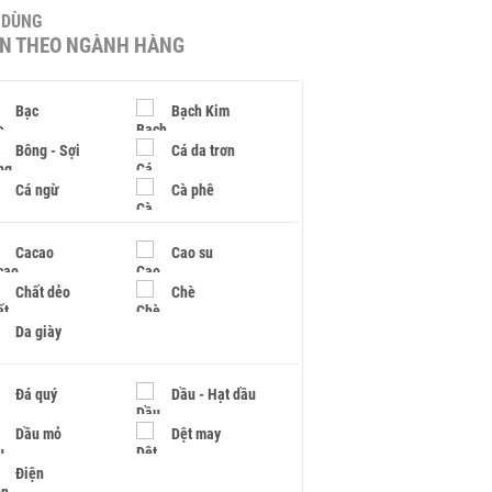
U DÙNG
IN THEO NGÀNH HÀNG
Bạc
Bạch Kim
Bông - Sợi
Cá da trơn
Cá ngừ
Cà phê
Cacao
Cao su
Chất dẻo
Chè
Da giày
Đá quý
Dầu - Hạt dầu
Dầu mỏ
Dệt may
Điện