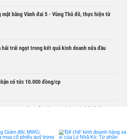
 mặt bằng Vành đai 5 - Vùng Thủ đô, thực hiện từ
hái trái ngọt trong kết quả kinh doanh nửa đầu
nhận cổ tức 10.000 đồng/cp
‘Nợ margin đang ở mức cao nhất mọi thời đại’
hi phí và xu hướng bảo vệ lợi nhuận của doanh