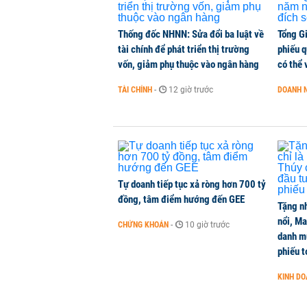
nghiệp
CHUYỂN ĐỘNG THỊ TRƯỜNG
-
1 phút trước
Thống đốc NHNN: Sửa đổi ba luật về
Tổng G
tài chính để phát triển thị trường
phiếu q
vốn, giảm phụ thuộc vào ngân hàng
có thể 
AI và cơ hội với thương mại điện 
CHUYỂN ĐỘNG THỊ TRƯỜNG
-
1 phút trước
TÀI CHÍNH
-
12 giờ trước
DOANH 
Quảng Ninh, Bắc Ninh được đề xuấ
THỜI SỰ
-
1 phút trước
Tự doanh tiếp tục xả ròng hơn 700 tỷ
đồng, tâm điểm hướng đến GEE
Tặng nh
nổi, M
CHỨNG KHOÁN
-
10 giờ trước
danh mụ
phiếu t
KINH D