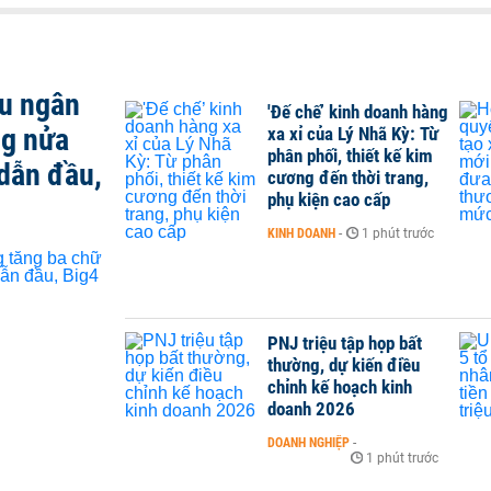
ều ngân
'Đế chế’ kinh doanh hàng
ng nửa
xa xỉ của Lý Nhã Kỳ: Từ
phân phối, thiết kế kim
dẫn đầu,
cương đến thời trang,
phụ kiện cao cấp
KINH DOANH
-
1 phút trước
PNJ triệu tập họp bất
thường, dự kiến điều
chỉnh kế hoạch kinh
doanh 2026
DOANH NGHIỆP
-
1 phút trước