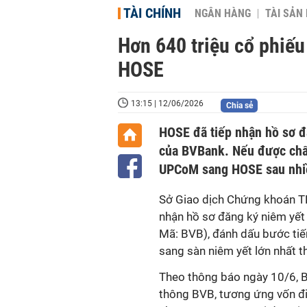
TÀI CHÍNH
NGÂN HÀNG
TÀI SẢN
Hơn 640 triệu cổ phiế
HOSE
13:15 | 12/06/2026
Chia sẻ
HOSE đã tiếp nhận hồ sơ đ
của BVBank. Nếu được chấp
UPCoM sang HOSE sau nhiề
Sở Giao dịch Chứng khoán TP
nhận hồ sơ đăng ký niêm yế
Mã: BVB), đánh dấu bước tiế
sang sàn niêm yết lớn nhất 
Theo thông báo ngày 10/6, B
thông BVB, tương ứng vốn đi