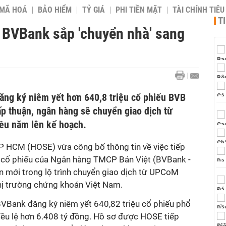
 MÃ HOÁ
BẢO HIỂM
TỶ GIÁ
PHI TIỀN MẶT
TÀI CHÍNH TIÊ
T
u BVBank sắp 'chuyển nhà' sang
ăng ký niêm yết hơn 640,8 triệu cổ phiếu BVB
 thuận, ngân hàng sẽ chuyển giao dịch từ
u năm lên kế hoạch.
 HCM (HOSE) vừa công bố thông tin về việc tiếp
t cổ phiếu của Ngân hàng TMCP Bản Việt (BVBank -
n mới trong lộ trình chuyển giao dịch từ UPCoM
thị trường chứng khoán Việt Nam.
VBank đăng ký niêm yết 640,82 triệu cổ phiếu phổ
ều lệ hơn 6.408 tỷ đồng. Hồ sơ được HOSE tiếp