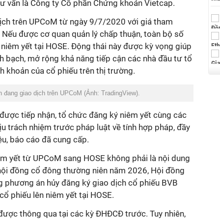
 tư vấn là Công ty Cổ phần Chứng khoán Vietcap.
ịch trên UPCoM từ ngày 9/7/2020 với giá tham
 Nếu được cơ quan quản lý chấp thuận, toàn bộ số
 niêm yết tại HOSE. Động thái này được kỳ vọng giúp
h bạch, mở rộng khả năng tiếp cận các nhà đầu tư tổ
h khoản của cổ phiếu trên thị trường.
 đang giao dịch trên UPCoM (Ảnh: TradingView).
 được tiếp nhận, tổ chức đăng ký niêm yết cùng các
ịu trách nhiệm trước pháp luật về tính hợp pháp, đầy
iệu, báo cáo đã cung cấp.
iêm yết từ UPCoM sang HOSE không phải là nội dung
 hội đồng cổ đông thường niên năm 2026, Hội đồng
ông phương án hủy đăng ký giao dịch cổ phiếu BVB
ổ phiếu lên niêm yết tại HOSE.
được thông qua tại các kỳ ĐHĐCĐ trước. Tuy nhiên,