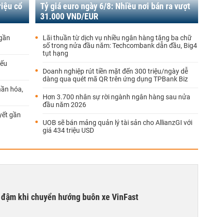
riệu cổ
Tỷ giá euro ngày 6/8: Nhiều nơi bán ra vượt
31.000 VND/EUR
 gần
Lãi thuần từ dịch vụ nhiều ngân hàng tăng ba chữ
số trong nửa đầu năm: Techcombank dẫn đầu, Big4
tụt hạng
iếu
Doanh nghiệp rút tiền mặt đến 300 triệu/ngày dễ
dàng qua quét mã QR trên ứng dụng TPBank Biz
hần hóa,
Hơn 3.700 nhân sự rời ngành ngân hàng sau nửa
đầu năm 2026
yết gần
UOB sẽ bán mảng quản lý tài sản cho AllianzGI với
giá 434 triệu USD
i đậm khi chuyển hướng buôn xe VinFast