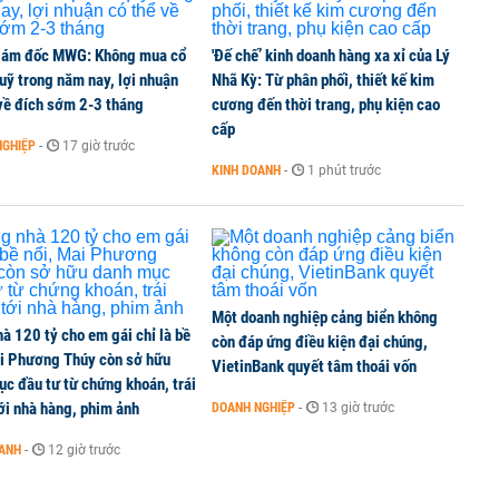
iám đốc MWG: Không mua cổ
'Đế chế’ kinh doanh hàng xa xỉ của Lý
uỹ trong năm nay, lợi nhuận
Nhã Kỳ: Từ phân phối, thiết kế kim
về đích sớm 2-3 tháng
cương đến thời trang, phụ kiện cao
tử xuyên biên giới
cấp
NGHIỆP
-
17 giờ trước
KINH DOANH
-
1 phút trước
t lên thành phố từ ngày 1/9 và 20/9
Một doanh nghiệp cảng biển không
à 120 tỷ cho em gái chỉ là bề
còn đáp ứng điều kiện đại chúng,
ai Phương Thúy còn sở hữu
VietinBank quyết tâm thoái vốn
c đầu tư từ chứng khoán, trái
ới nhà hàng, phim ảnh
DOANH NGHIỆP
-
13 giờ trước
OANH
-
12 giờ trước