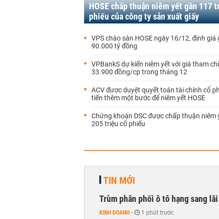
HOSE chấp thuận niêm yết gần 117 t
phiếu của công ty sản xuất giấy
VPS chào sàn HOSE ngày 16/12, định giá
90.000 tỷ đồng
VPBankS dự kiến niêm yết với giá tham ch
33.900 đồng/cp trong tháng 12
ACV được duyệt quyết toán tài chính cổ p
tiến thêm một bước để niêm yết HOSE
Chứng khoán DSC được chấp thuận niêm 
205 triệu cổ phiếu
TIN MỚI
Trùm phân phối ô tô hạng sang lã
KINH DOANH
-
1 phút trước