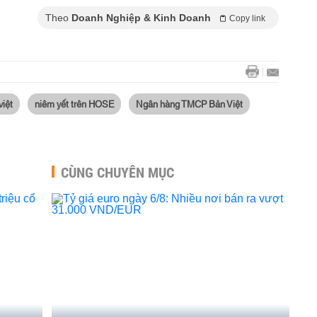
Theo
Doanh Nghiệp & Kinh Doanh
Copy link
việt
niêm yết trên HOSE
Ngân hàng TMCP Bản Việt
CÙNG CHUYÊN MỤC