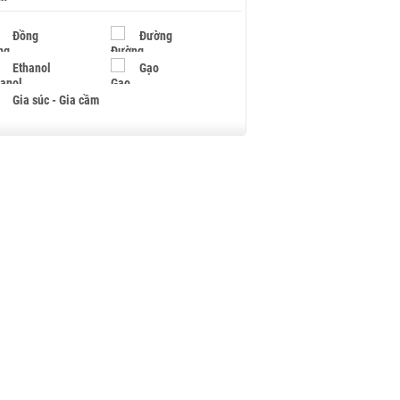
Đồng
Đường
Ethanol
Gạo
Gia súc - Gia cầm
Giấy
Gỗ
Hạt điều
Hồ tiêu - Hạt tiêu
Khí đốt
Kim loại khác
Mắc ca
Muối
Ngũ cốc
Nhựa - Hạt nhựa
Palladium
Phân bón