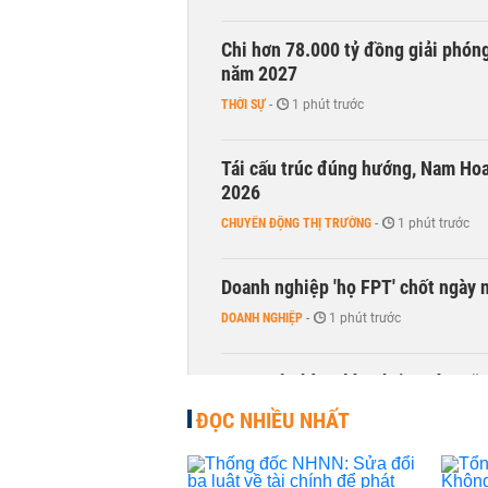
Chi hơn 78.000 tỷ đồng giải phóng
năm 2027
THỜI SỰ
-
1 phút trước
Tái cấu trúc đúng hướng, Nam Hoa 
2026
CHUYỂN ĐỘNG THỊ TRƯỜNG
-
1 phút trước
Doanh nghiệp 'họ FPT' chốt ngày 
DOANH NGHIỆP
-
1 phút trước
CEO ngân hàng lớn nhất nước Mỹ: 
QUỐC TẾ
-
1 phút trước
ĐỌC NHIỀU NHẤT
Báo cáo F&B QI/2026: Biến động c