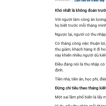
Làm sao để tránh 'bẫy'
Khó nhất là không đoán trướ
Với người làm công ăn lương,
họ biết trước mỗi tháng mình
Ngược lại, người có thu nhậ
Có tháng công việc thuận lợ
thu giảm, khách hàng ít đi ho
này khiến nhiều người dù ki
Điều đáng nói là thu nhập có 
định.
Tiền nhà, tiền ăn, học phí, đ
Đừng chi tiêu theo tháng ki
Một sai lầm phổ biến là lấy 
Ví dụ, nếu thu nhập mỗi thá