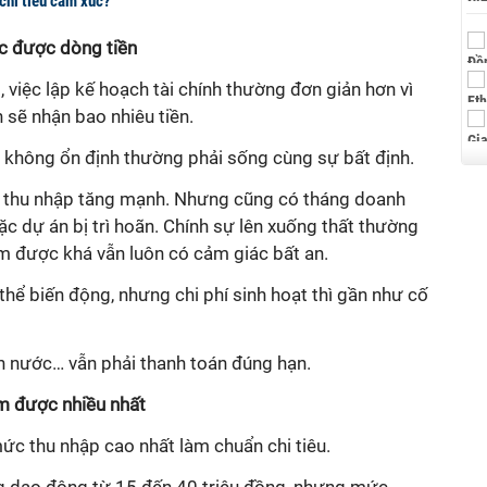
 chi tiêu cảm xúc?
c được dòng tiền
 việc lập kế hoạch tài chính thường đơn giản hơn vì
 sẽ nhận bao nhiêu tiền.
p không ổn định thường phải sống cùng sự bất định.
i, thu nhập tăng mạnh. Nhưng cũng có tháng doanh
ặc dự án bị trì hoãn. Chính sự lên xuống thất thường
ếm được khá vẫn luôn có cảm giác bất an.
thể biến động, nhưng chi phí sinh hoạt thì gần như cố
iện nước… vẫn phải thanh toán đúng hạn.
ếm được nhiều nhất
mức thu nhập cao nhất làm chuẩn chi tiêu.
ng dao động từ 15 đến 40 triệu đồng, nhưng mức