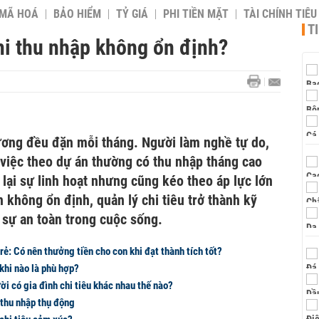
 MÃ HOÁ
BẢO HIỂM
TỶ GIÁ
PHI TIỀN MẶT
TÀI CHÍNH TIÊ
T
hi thu nhập không ổn định?
ương đều đặn mỗi tháng. Người làm nghề tự do,
 việc theo dự án thường có thu nhập tháng cao
lại sự linh hoạt nhưng cũng kéo theo áp lực lớn
n không ổn định, quản lý chi tiêu trở thành kỹ
 sự an toàn trong cuộc sống.
rẻ: Có nên thưởng tiền cho con khi đạt thành tích tốt?
 khi nào là phù hợp?
i có gia đình chi tiêu khác nhau thế nào?
 thu nhập thụ động