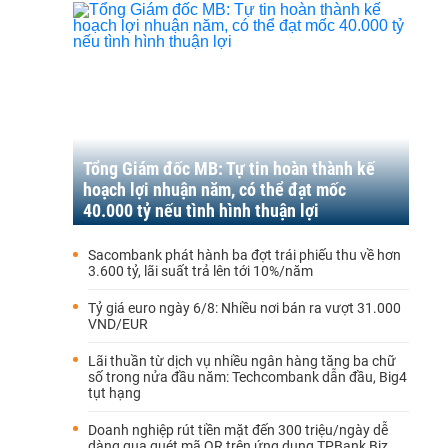
Tổng Giám đốc MB: Tự tin hoàn thành kế
hoạch lợi nhuận năm, có thể đạt mốc
40.000 tỷ nếu tình hình thuận lợi
Sacombank phát hành ba đợt trái phiếu thu về hơn
3.600 tỷ, lãi suất trả lên tới 10%/năm
Tỷ giá euro ngày 6/8: Nhiều nơi bán ra vượt 31.000
VND/EUR
Lãi thuần từ dịch vụ nhiều ngân hàng tăng ba chữ
số trong nửa đầu năm: Techcombank dẫn đầu, Big4
tụt hạng
Doanh nghiệp rút tiền mặt đến 300 triệu/ngày dễ
dàng qua quét mã QR trên ứng dụng TPBank Biz