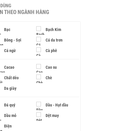
U DÙNG
IN THEO NGÀNH HÀNG
Bạc
Bạch Kim
Bông - Sợi
Cá da trơn
Cá ngừ
Cà phê
Cacao
Cao su
Chất dẻo
Chè
Da giày
Đá quý
Dầu - Hạt dầu
Dầu mỏ
Dệt may
Điện