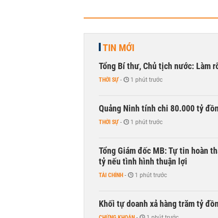
TIN MỚI
Tổng Bí thư, Chủ tịch nước: Làm r
THỜI SỰ
-
1 phút trước
Quảng Ninh tính chi 80.000 tỷ đồ
THỜI SỰ
-
1 phút trước
Tổng Giám đốc MB: Tự tin hoàn th
tỷ nếu tình hình thuận lợi
TÀI CHÍNH
-
1 phút trước
Khối tự doanh xả hàng trăm tỷ đồ
CHỨNG KHOÁN
-
1 phút trước