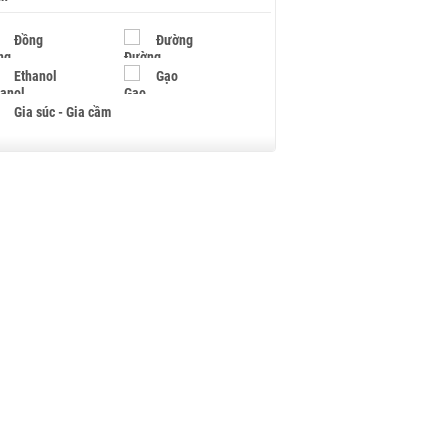
Đồng
Đường
Ethanol
Gạo
Gia súc - Gia cầm
Giấy
Gỗ
Hạt điều
Hồ tiêu - Hạt tiêu
Khí đốt
Kim loại khác
Mắc ca
Muối
Ngũ cốc
Nhựa - Hạt nhựa
Palladium
Phân bón