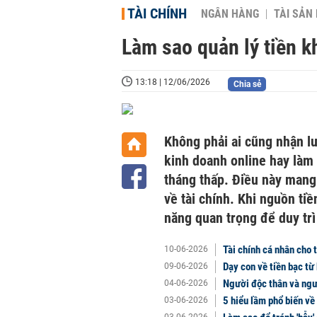
TÀI CHÍNH
NGÂN HÀNG
TÀI SẢN
Làm sao quản lý tiền k
13:18 | 12/06/2026
Chia sẻ
Không phải ai cũng nhận l
kinh doanh online hay làm
tháng thấp. Điều này mang 
về tài chính. Khi nguồn tiề
năng quan trọng để duy trì
Tài chính cá nhân cho t
10-06-2026
Dạy con về tiền bạc từ
09-06-2026
Người độc thân và ngườ
04-06-2026
5 hiểu lầm phổ biến về
03-06-2026
03-06-2026