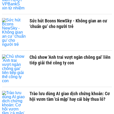
Sức hút Bcons NewSky - Không gian an cư
‘chuẩn gu’ cho người trẻ
Chủ show 'Anh trai vượt ngàn chông gai' liên
tiếp giải thế công ty con
Trào lưu dùng AI giao dịch chứng khoán: Cơ
hội vươn tầm 'cá mập' hay cái bẫy thua lỗ?