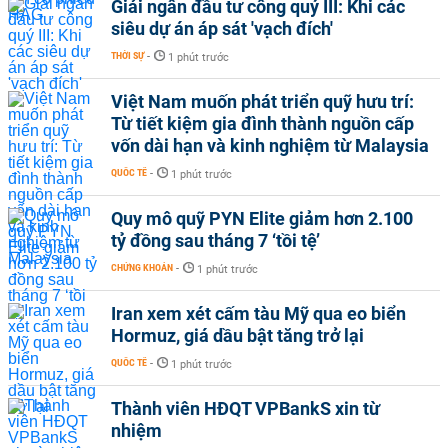
Giải ngân đầu tư công quý III: Khi các
siêu dự án áp sát 'vạch đích'
THỜI SỰ
-
1 phút trước
Việt Nam muốn phát triển quỹ hưu trí:
Từ tiết kiệm gia đình thành nguồn cấp
vốn dài hạn và kinh nghiệm từ Malaysia
QUỐC TẾ
-
1 phút trước
Quy mô quỹ PYN Elite giảm hơn 2.100
tỷ đồng sau tháng 7 ‘tồi tệ’
CHỨNG KHOÁN
-
1 phút trước
Iran xem xét cấm tàu Mỹ qua eo biển
Hormuz, giá dầu bật tăng trở lại
QUỐC TẾ
-
1 phút trước
Thành viên HĐQT VPBankS xin từ
nhiệm