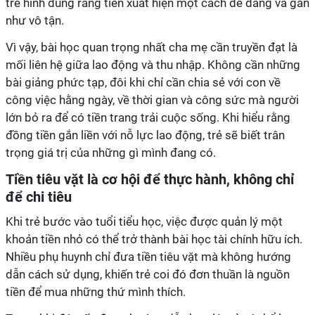
trẻ hình dung rằng tiền xuất hiện một cách dễ dàng và gần
như vô tận.
Vì vậy, bài học quan trọng nhất cha mẹ cần truyền đạt là
mối liên hệ giữa lao động và thu nhập. Không cần những
bài giảng phức tạp, đôi khi chỉ cần chia sẻ với con về
công việc hằng ngày, về thời gian và công sức mà người
lớn bỏ ra để có tiền trang trải cuộc sống. Khi hiểu rằng
đồng tiền gắn liền với nỗ lực lao động, trẻ sẽ biết trân
trọng giá trị của những gì mình đang có.
Tiền tiêu vặt là cơ hội để thực hành, không chỉ
để chi tiêu
Khi trẻ bước vào tuổi tiểu học, việc được quản lý một
khoản tiền nhỏ có thể trở thành bài học tài chính hữu ích.
Nhiều phụ huynh chỉ đưa tiền tiêu vặt mà không hướng
dẫn cách sử dụng, khiến trẻ coi đó đơn thuần là nguồn
tiền để mua những thứ mình thích.