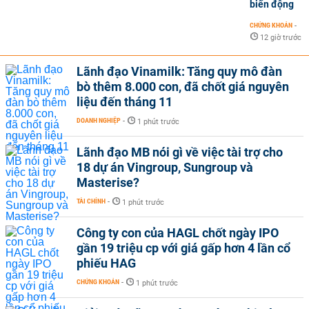
biến động
CHỨNG KHOÁN
-
12 giờ trước
Lãnh đạo Vinamilk: Tăng quy mô đàn
bò thêm 8.000 con, đã chốt giá nguyên
liệu đến tháng 11
DOANH NGHIỆP
-
1 phút trước
Lãnh đạo MB nói gì về việc tài trợ cho
18 dự án Vingroup, Sungroup và
Masterise?
TÀI CHÍNH
-
1 phút trước
Công ty con của HAGL chốt ngày IPO
gần 19 triệu cp với giá gấp hơn 4 lần cổ
phiếu HAG
CHỨNG KHOÁN
-
1 phút trước