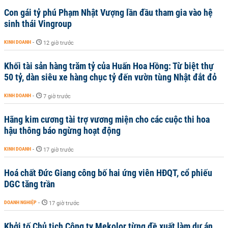
Con gái tỷ phú Phạm Nhật Vượng lần đầu tham gia vào hệ
sinh thái Vingroup
KINH DOANH
-
12 giờ trước
Khối tài sản hàng trăm tỷ của Huấn Hoa Hồng: Từ biệt thự
50 tỷ, dàn siêu xe hàng chục tỷ đến vườn tùng Nhật đắt đỏ
KINH DOANH
-
7 giờ trước
Hãng kim cương tài trợ vương miện cho các cuộc thi hoa
hậu thông báo ngừng hoạt động
KINH DOANH
-
17 giờ trước
Hoá chất Đức Giang công bố hai ứng viên HĐQT, cổ phiếu
DGC tăng trần
DOANH NGHIỆP
-
17 giờ trước
Khởi tố Chủ tịch Công ty Mekolor từng đề xuất làm dự án