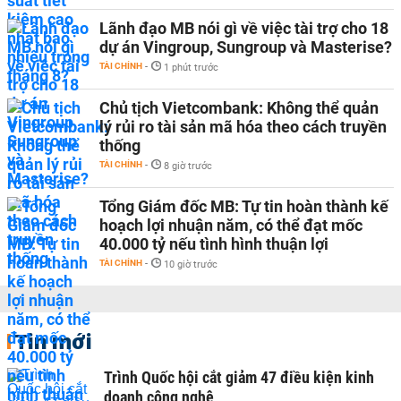
Lãnh đạo MB nói gì về việc tài trợ cho 18
dự án Vingroup, Sungroup và Masterise?
TÀI CHÍNH
-
1 phút trước
Chủ tịch Vietcombank: Không thể quản
lý rủi ro tài sản mã hóa theo cách truyền
thống
TÀI CHÍNH
-
8 giờ trước
Tổng Giám đốc MB: Tự tin hoàn thành kế
hoạch lợi nhuận năm, có thể đạt mốc
40.000 tỷ nếu tình hình thuận lợi
TÀI CHÍNH
-
10 giờ trước
Tin mới
Trình Quốc hội cắt giảm 47 điều kiện kinh
doanh công nghệ