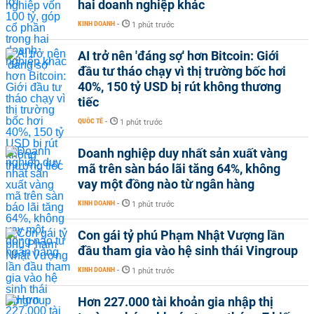
hai doanh nghiệp khác
KINH DOANH
-
1 phút trước
AI trở nên 'đáng sợ' hơn Bitcoin: Giới
đầu tư tháo chạy vì thị trường bốc hơi
40%, 150 tỷ USD bị rút không thương
tiếc
QUỐC TẾ
-
1 phút trước
Doanh nghiệp duy nhất sản xuất vàng
mã trên sàn báo lãi tăng 64%, không
vay một đồng nào từ ngân hàng
KINH DOANH
-
1 phút trước
Con gái tỷ phú Phạm Nhật Vượng lần
đầu tham gia vào hệ sinh thái Vingroup
KINH DOANH
-
1 phút trước
Hơn 227.000 tài khoản gia nhập thị