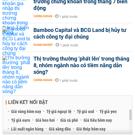
trường chứng khoán trong tháng 7 biến
động
CHỨNG KHOÁN
-
1 phút trước
Bamboo Capital và BCG Land bị hủy tư
cách công ty đại chúng
DOANH NGHIỆP
-
1 phút trước
Thị trường thường ‘phất lên’ trong tháng
8, nhóm ngành nào có tiềm năng dẫn
sóng?
CHỨNG KHOÁN
-
1 phút trước
LIÊN KẾT NỔI BẬT
Giá vàng hôm nay
Tỷ giá ngoại tệ
Tỷ giá usd
Tỷ giá yen
Tỷ giá euro
Giá heo hơi
Giá cà phê
Giá tiêu hôm nay
Lãi suất ngân hàng
Giá xăng dầu
Giá thép hôm nay