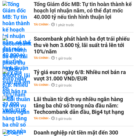
Tổng Giám đốc MB: Tự tin hoàn thành kế
hoạch lợi nhuận năm, có thể đạt mốc
40.000 tỷ nếu tình hình thuận lợi
TÀI CHÍNH
-
1 phút trước
Sacombank phát hành ba đợt trái phiếu
thu về hơn 3.600 tỷ, lãi suất trả lên tới
10%/năm
TÀI CHÍNH
-
1 giờ trước
Tỷ giá euro ngày 6/8: Nhiều nơi bán ra
vượt 31.000 VND/EUR
TÀI CHÍNH
-
2 giờ trước
Lãi thuần từ dịch vụ nhiều ngân hàng
tăng ba chữ số trong nửa đầu năm:
Techcombank dẫn đầu, Big4 tụt hạng
TÀI CHÍNH
-
3 giờ trước
Doanh nghiệp rút tiền mặt đến 300