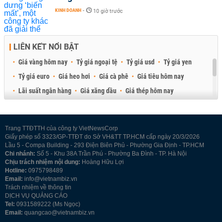
KINH DOANH
-
10 giờ trước
LIÊN KẾT NỔI BẬT
Giá vàng hôm nay
Tỷ giá ngoại tệ
Tỷ giá usd
Tỷ giá yen
Tỷ giá euro
Giá heo hơi
Giá cà phê
Giá tiêu hôm nay
Lãi suất ngân hàng
Giá xăng dầu
Giá thép hôm nay
Giá sầu riêng
Giá thịt heo
Giá gạo
Giá cao su
Best Retail Brokers
Diễn đàn đầu tư Việt Nam 2026
Trang TTĐTTH của công ty VietNewsCorp
Giấy phép số 3323/GP-TTĐT do Sở VH&TT TP.HCM cấp ngày 20/3/2026
Lầu 5 - Compa Building - 293 Điện Biên Phủ - Phường Gia Định - TP.HCM
Chi nhánh:
Số 5 - Khu 38A Trần Phú - Phường Ba Đình - TP. Hà Nội
Chịu trách nhiệm nội dung:
Hoàng Hữu Lợi
Hotline:
0975798489
Email:
info@vietnambiz.vn
Trách nhiệm về thông tin
DỊCH VỤ QUẢNG CÁO
Tel:
0931589222 (Ms Ngọc)
Email:
quangcao@vietnambiz.vn