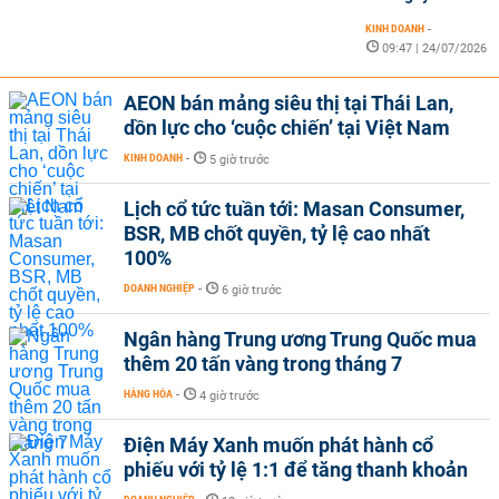
KINH DOANH
-
09:47 | 24/07/2026
AEON bán mảng siêu thị tại Thái Lan,
dồn lực cho ‘cuộc chiến’ tại Việt Nam
KINH DOANH
-
5 giờ trước
Lịch cổ tức tuần tới: Masan Consumer,
BSR, MB chốt quyền, tỷ lệ cao nhất
100%
DOANH NGHIỆP
-
6 giờ trước
Ngân hàng Trung ương Trung Quốc mua
thêm 20 tấn vàng trong tháng 7
HÀNG HÓA
-
4 giờ trước
Điện Máy Xanh muốn phát hành cổ
phiếu với tỷ lệ 1:1 để tăng thanh khoản