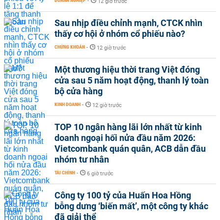
DOANH NGHIỆP
-
12 giờ trước
Sau nhịp điều chỉnh mạnh, CTCK nhìn
thấy cơ hội ở nhóm cổ phiếu nào?
CHỨNG KHOÁN
-
12 giờ trước
Một thương hiệu thời trang Việt đóng
cửa sau 5 năm hoạt động, thanh lý toàn
bộ cửa hàng
KINH DOANH
-
12 giờ trước
TOP 10 ngân hàng lãi lớn nhất từ kinh
doanh ngoại hối nửa đầu năm 2026:
Vietcombank quán quân, ACB dẫn đầu
nhóm tư nhân
TÀI CHÍNH
-
6 giờ trước
Công ty 100 tỷ của Huấn Hoa Hồng
bỗng dưng ‘biến mất’, một công ty khác
đã giải thể