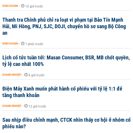
KINH DOANH
-
12 giờ trước
Thanh tra Chính phủ chỉ ra loạt vi phạm tại Bảo Tín Mạnh
Hải, Mi Hồng, PNJ, SJC, DOJI, chuyển hồ sơ sang Bộ Công
an
KINH DOANH
-
1 phút trước
Lịch cổ tức tuần tới: Masan Consumer, BSR, MB chốt quyền,
tỷ lệ cao nhất 100%
DOANH NGHIỆP
-
6 giờ trước
Điện Máy Xanh muốn phát hành cổ phiếu với tỷ lệ 1:1 để
tăng thanh khoản
DOANH NGHIỆP
-
12 giờ trước
Sau nhịp điều chỉnh mạnh, CTCK nhìn thấy cơ hội ở nhóm cổ
phiếu nào?