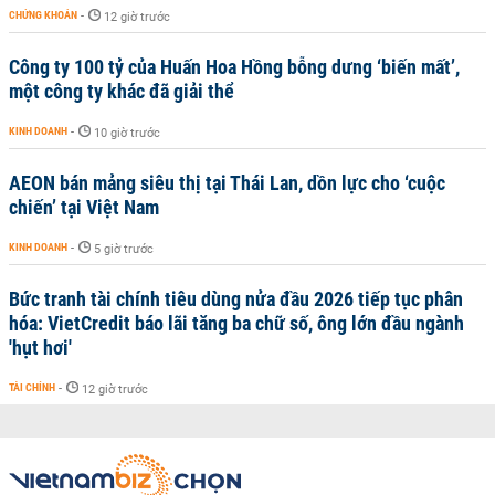
CHỨNG KHOÁN
-
12 giờ trước
Công ty 100 tỷ của Huấn Hoa Hồng bỗng dưng ‘biến mất’,
một công ty khác đã giải thể
KINH DOANH
-
10 giờ trước
AEON bán mảng siêu thị tại Thái Lan, dồn lực cho ‘cuộc
chiến’ tại Việt Nam
KINH DOANH
-
5 giờ trước
Bức tranh tài chính tiêu dùng nửa đầu 2026 tiếp tục phân
hóa: VietCredit báo lãi tăng ba chữ số, ông lớn đầu ngành
'hụt hơi'
TÀI CHÍNH
-
12 giờ trước