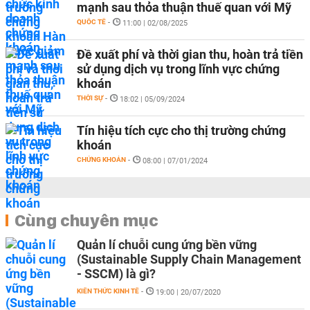
mạnh sau thỏa thuận thuế quan với Mỹ
QUỐC TẾ
-
11:00 | 02/08/2025
Đề xuất phí và thời gian thu, hoàn trả tiền
sử dụng dịch vụ trong lĩnh vực chứng
khoán
THỜI SỰ
-
18:02 | 05/09/2024
Tín hiệu tích cực cho thị trường chứng
khoán
CHỨNG KHOÁN
-
08:00 | 07/01/2024
Cùng chuyên mục
Quản lí chuỗi cung ứng bền vững
(Sustainable Supply Chain Management
- SSCM) là gì?
KIẾN THỨC KINH TẾ
-
19:00 | 20/07/2020