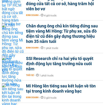
đóng cửa tất cả cơ sở, hàng trăm hội
viên bơ vơ
KINH DOANH
-
4 giờ trước
Chân dung ông chủ kín tiếng đứng sau
tiệm vàng Mi Hồng: Từ phụ xe, sửa đồ
điện tử cũ đến gây dựng thương hiệu
hơn 35 năm tuổi
KINH DOANH
-
1 phút trước
SSI Research chỉ ra hai yếu tố quyết
định động lực tăng trưởng nửa cuối
năm
THỜI SỰ
-
1 phút trước
Mi Hồng lên tiếng sau kết luận về tồn
tại trong kinh doanh vàng bạc
KINH DOANH
-
3 giờ trước