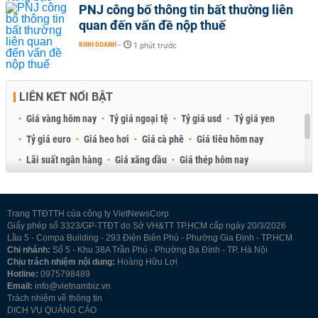
PNJ công bố thông tin bất thường liên
quan đến vấn đề nộp thuế
KINH DOANH
-
1 phút trước
LIÊN KẾT NỔI BẬT
Giá vàng hôm nay
Tỷ giá ngoại tệ
Tỷ giá usd
Tỷ giá yen
Tỷ giá euro
Giá heo hơi
Giá cà phê
Giá tiêu hôm nay
Lãi suất ngân hàng
Giá xăng dầu
Giá thép hôm nay
Giá sầu riêng
Giá thịt heo
Giá gạo
Giá cao su
Best Retail Brokers
Diễn đàn đầu tư Việt Nam 2026
Trang TTĐTTH của công ty VietNewsCorp
Giấy phép số 3323/GP-TTĐT do Sở VH&TT TP.HCM cấp ngày 20/3/2026
Lầu 5 - Compa Building - 293 Điện Biên Phủ - Phường Gia Định - TP.HCM
Chi nhánh:
Số 5 - Khu 38A Trần Phú - Phường Ba Đình - TP. Hà Nội
Chịu trách nhiệm nội dung:
Hoàng Hữu Lợi
Hotline:
0975798489
Email:
info@vietnambiz.vn
Trách nhiệm về thông tin
DỊCH VỤ QUẢNG CÁO