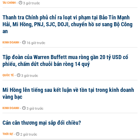
TÀI CHÍNH
-
3 giờ trước
Thanh tra Chính phủ chỉ ra loạt vi phạm tại Bảo Tín Mạnh
Hải, Mi Hồng, PNJ, SJC, DOJI, chuyển hồ sơ sang Bộ Công
an
KINH DOANH
-
16 giờ trước
Tập đoàn của Warren Buffett mua ròng gần 20 tỷ USD cổ
phiếu, chấm dứt chuỗi bán ròng 14 quý
QUỐC TẾ
-
3 giờ trước
Mi Hồng lên tiếng sau kết luận về tồn tại trong kinh doanh
vàng bạc
KINH DOANH
-
3 giờ trước
Cán cân thương mại sắp đổi chiều?
THỜI SỰ
-
2 giờ trước