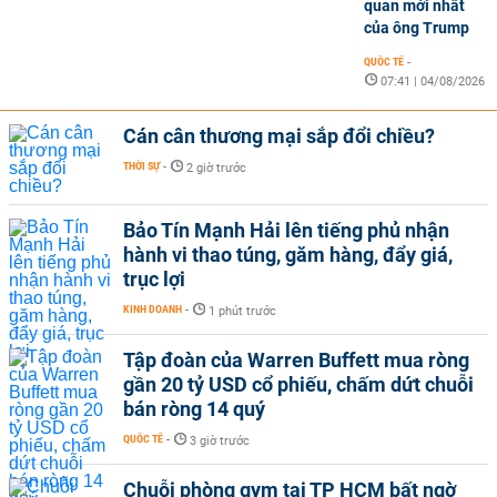
quan mới nhất
của ông Trump
QUỐC TẾ
-
07:41 | 04/08/2026
Cán cân thương mại sắp đổi chiều?
THỜI SỰ
-
2 giờ trước
Bảo Tín Mạnh Hải lên tiếng phủ nhận
hành vi thao túng, găm hàng, đẩy giá,
trục lợi
KINH DOANH
-
1 phút trước
Tập đoàn của Warren Buffett mua ròng
gần 20 tỷ USD cổ phiếu, chấm dứt chuỗi
bán ròng 14 quý
QUỐC TẾ
-
3 giờ trước
Chuỗi phòng gym tại TP HCM bất ngờ