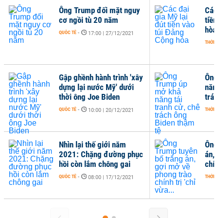
Ông Trump đối mặt nguy
Các
cơ ngồi tù 20 năm
tiề
hòa
QUỐC TẾ
-
17:00 | 27/12/2021
THỜI 
Gập ghềnh hành trình 'xây
Ông
dựng lại nước Mỹ' dưới
năng
thời ông Joe Biden
trá
QUỐC TẾ
-
THỜI 
10:00 | 20/12/2021
Nhìn lại thế giới năm
Ông
2021: Chặng đường phục
án,
hồi còn lắm chông gai
chín
QUỐC TẾ
-
THỜI 
08:00 | 17/12/2021