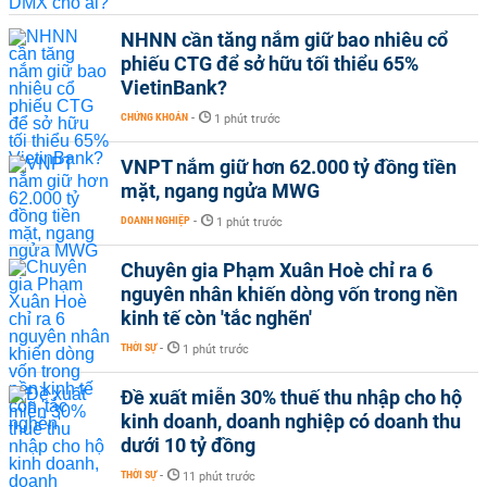
NHNN cần tăng nắm giữ bao nhiêu cổ
phiếu CTG để sở hữu tối thiểu 65%
VietinBank?
CHỨNG KHOÁN
-
1 phút trước
VNPT nắm giữ hơn 62.000 tỷ đồng tiền
mặt, ngang ngửa MWG
DOANH NGHIỆP
-
1 phút trước
Chuyên gia Phạm Xuân Hoè chỉ ra 6
nguyên nhân khiến dòng vốn trong nền
kinh tế còn 'tắc nghẽn'
THỜI SỰ
-
1 phút trước
Đề xuất miễn 30% thuế thu nhập cho hộ
kinh doanh, doanh nghiệp có doanh thu
dưới 10 tỷ đồng
THỜI SỰ
-
11 phút trước