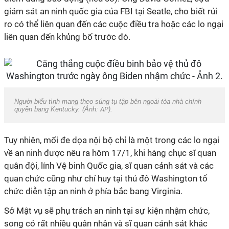
giám sát an ninh quốc gia của FBI tại Seatle, cho biết rủi
ro có thể liên quan đến các cuộc điều tra hoặc các lo ngại
liên quan đến khủng bố trước đó.
Người biểu tình mang theo súng tụ tập bên ngoài tòa nhà chính
quyền bang Kentucky. (Ảnh:
AP
).
Tuy nhiên, mối đe dọa nội bộ chỉ là một trong các lo ngại
về an ninh được nêu ra hôm 17/1, khi hàng chục sĩ quan
quân đội, lính Vệ binh Quốc gia, sĩ quan cảnh sát và các
quan chức cũng như chỉ huy tại thủ đô Washington tổ
chức diễn tập an ninh ở phía bắc bang Virginia.
Sở Mật vụ sẽ phụ trách an ninh tại sự kiện nhậm chức,
song có rất nhiều quân nhân và sĩ quan cảnh sát khác