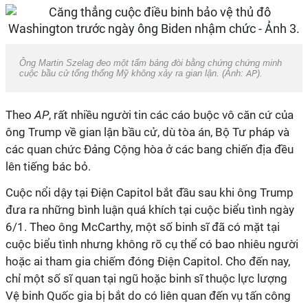
Ông Martin Szelag đeo một tấm bảng đòi bằng chứng chứng minh
cuộc bầu cử tổng thống Mỹ không xảy ra gian lận. (Ảnh:
AP
).
Theo
AP
, rất nhiều người tin các cáo buộc vô căn cứ của
ông Trump về gian lận bầu cử, dù tòa án, Bộ Tư pháp và
các quan chức Đảng Cộng hòa ở các bang chiến địa đều
lên tiếng bác bỏ.
Cuộc nổi dậy tại Điện Capitol bắt đầu sau khi ông Trump
đưa ra những bình luận quá khích tại cuộc biểu tình ngày
6/1. Theo ông McCarthy, một số binh sĩ đã có mặt tại
cuộc biểu tình nhưng không rõ cụ thể có bao nhiêu người
hoặc ai tham gia chiếm đóng Điện Capitol. Cho đến nay,
chỉ một số sĩ quan tại ngũ hoặc binh sĩ thuộc lực lượng
Vệ binh Quốc gia bị bắt do có liên quan đến vụ tấn công