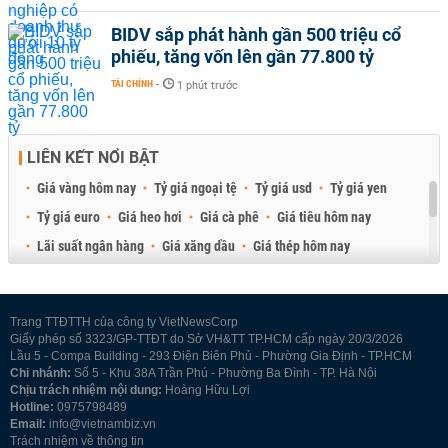
BIDV sắp phát hành gần 500 triệu cổ
phiếu, tăng vốn lên gần 77.800 tỷ
TÀI CHÍNH
-
1 phút trước
LIÊN KẾT NỔI BẬT
Giá vàng hôm nay
Tỷ giá ngoại tệ
Tỷ giá usd
Tỷ giá yen
Tỷ giá euro
Giá heo hơi
Giá cà phê
Giá tiêu hôm nay
Lãi suất ngân hàng
Giá xăng dầu
Giá thép hôm nay
Giá sầu riêng
Giá thịt heo
Giá gạo
Giá cao su
Best Retail Brokers
Diễn đàn đầu tư Việt Nam 2026
Trang TTĐTTH của công ty VietNewsCorp
Giấy phép số 3323/GP-TTĐT do Sở VH&TT TP.HCM cấp ngày 20/3/2026
Lầu 5 - Compa Building - 293 Điện Biên Phủ - Phường Gia Định - TP.HCM
Chi nhánh:
Số 5 - Khu 38A Trần Phú - Phường Ba Đình - TP. Hà Nội
Chịu trách nhiệm nội dung:
Hoàng Hữu Lợi
Hotline:
0975798489
Email:
info@vietnambiz.vn
Trách nhiệm về thông tin