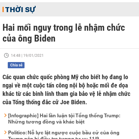
THỜI SỰ
Hai mối nguy trong lễ nhậm chức
của ông Biden
14:48 | 19/01/2021
Chia sẻ
Các quan chức quốc phòng Mỹ cho biết họ đang lo
ngại về một cuộc tấn công nội bộ hoặc mối đe dọa
khác từ các binh lính tham gia bảo vệ lễ nhậm chức
của Tổng thống đắc cử Joe Biden.
[Infographic] Hai lần luận tội Tổng thống Trump:
Những tương đồng và khác biệt
Politico: Nỗ lực lật ngược cuộc bầu cử của ông
Trump nên bị điều tra tương tự vụ 11/9