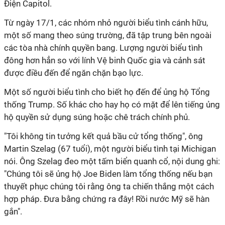
Điện Capitol.
Từ ngày 17/1, các nhóm nhỏ người biểu tình cánh hữu,
một số mang theo súng trường, đã tập trung bên ngoài
các tòa nhà chính quyền bang. Lượng người biểu tình
đông hơn hẳn so với lính Vệ binh Quốc gia và cảnh sát
được điều đến để ngăn chặn bạo lực.
Một số người biểu tình cho biết họ đến để ủng hộ Tổng
thống Trump. Số khác cho hay họ có mặt để lên tiếng ủng
hộ quyền sử dụng súng hoặc chê trách chính phủ.
"Tôi không tin tưởng kết quả bầu cử tổng thống", ông
Martin Szelag (67 tuổi), một người biểu tình tại Michigan
nói. Ông Szelag đeo một tấm biển quanh cổ, nội dung ghi:
"Chúng tôi sẽ ủng hộ Joe Biden làm tổng thống nếu bạn
thuyết phục chúng tôi rằng ông ta chiến thắng một cách
hợp pháp. Đưa bằng chứng ra đây! Rồi nước Mỹ sẽ hàn
gắn".