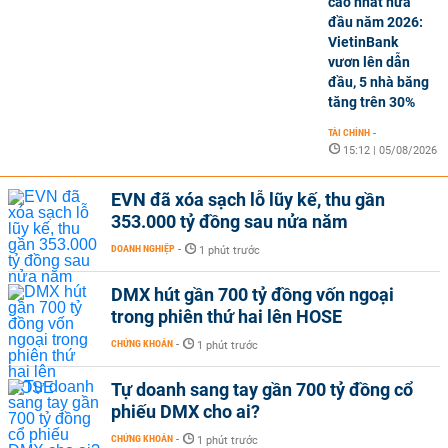
cao nhất nửa
đầu năm 2026:
VietinBank
vươn lên dẫn
đầu, 5 nhà băng
tăng trên 30%
TÀI CHÍNH
-
15:12 | 05/08/2026
EVN đã xóa sạch lỗ lũy kế, thu gần
353.000 tỷ đồng sau nửa năm
DOANH NGHIỆP
-
1 phút trước
DMX hút gần 700 tỷ đồng vốn ngoại
trong phiên thứ hai lên HOSE
CHỨNG KHOÁN
-
1 phút trước
Tự doanh sang tay gần 700 tỷ đồng cổ
phiếu DMX cho ai?
CHỨNG KHOÁN
-
1 phút trước