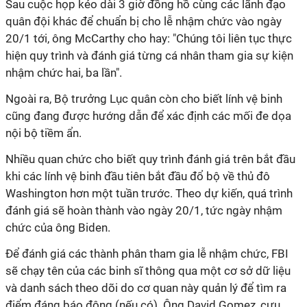
Sau cuộc họp kéo dài 3 giờ đồng hồ cùng các lãnh đạo
quân đội khác để chuẩn bị cho lễ nhậm chức vào ngày
20/1 tới, ông McCarthy cho hay: "Chúng tôi liên tục thực
hiện quy trình và đánh giá từng cá nhân tham gia sự kiện
nhậm chức hai, ba lần".
Ngoài ra, Bộ trưởng Lục quân còn cho biết lính vệ binh
cũng đang được hướng dẫn để xác định các mối đe dọa
nội bộ tiềm ẩn.
Nhiều quan chức cho biết quy trình đánh giá trên bắt đầu
khi các lính vệ binh đầu tiên bắt đầu đổ bộ về thủ đô
Washington hơn một tuần trước. Theo dự kiến, quá trình
đánh giá sẽ hoàn thành vào ngày 20/1, tức ngày nhậm
chức của ông Biden.
Để đánh giá các thành phân tham gia lễ nhậm chức, FBI
sẽ chạy tên của các binh sĩ thông qua một cơ sở dữ liệu
và danh sách theo dõi do cơ quan này quản lý để tìm ra
điểm đáng báo động (nếu có). Ông David Gomez, cựu