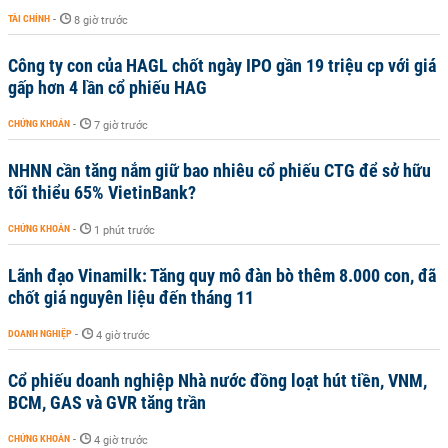
TÀI CHÍNH
-
8 giờ trước
Công ty con của HAGL chốt ngày IPO gần 19 triệu cp với giá
gấp hơn 4 lần cổ phiếu HAG
CHỨNG KHOÁN
-
7 giờ trước
NHNN cần tăng nắm giữ bao nhiêu cổ phiếu CTG để sở hữu
tối thiểu 65% VietinBank?
CHỨNG KHOÁN
-
1 phút trước
Lãnh đạo Vinamilk: Tăng quy mô đàn bò thêm 8.000 con, đã
chốt giá nguyên liệu đến tháng 11
DOANH NGHIỆP
-
4 giờ trước
Cổ phiếu doanh nghiệp Nhà nước đồng loạt hút tiền, VNM,
BCM, GAS và GVR tăng trần
CHỨNG KHOÁN
-
4 giờ trước