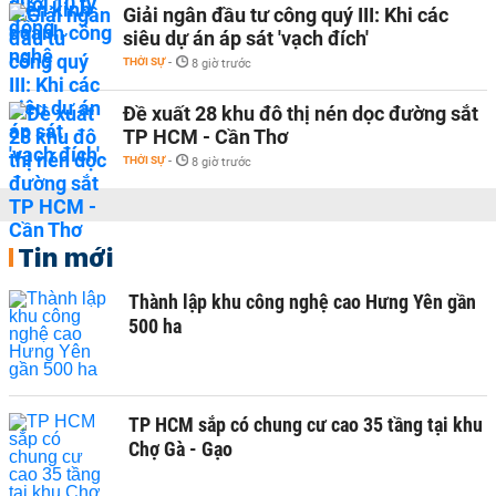
Giải ngân đầu tư công quý III: Khi các
siêu dự án áp sát 'vạch đích'
THỜI SỰ
-
8 giờ trước
Đề xuất 28 khu đô thị nén dọc đường sắt
TP HCM - Cần Thơ
THỜI SỰ
-
8 giờ trước
Tin mới
Thành lập khu công nghệ cao Hưng Yên gần
500 ha
TP HCM sắp có chung cư cao 35 tầng tại khu
Chợ Gà - Gạo