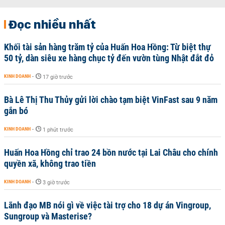
Đọc nhiều nhất
Khối tài sản hàng trăm tỷ của Huấn Hoa Hồng: Từ biệt thự
50 tỷ, dàn siêu xe hàng chục tỷ đến vườn tùng Nhật đắt đỏ
KINH DOANH
-
17 giờ trước
Bà Lê Thị Thu Thủy gửi lời chào tạm biệt VinFast sau 9 năm
gắn bó
KINH DOANH
-
1 phút trước
Huấn Hoa Hồng chỉ trao 24 bồn nước tại Lai Châu cho chính
quyền xã, không trao tiền
KINH DOANH
-
3 giờ trước
Lãnh đạo MB nói gì về việc tài trợ cho 18 dự án Vingroup,
Sungroup và Masterise?