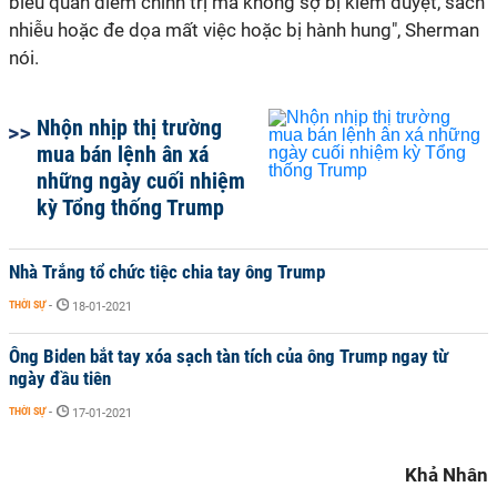
biểu quan điểm chính trị mà không sợ bị kiểm duyệt, sách
nhiễu hoặc đe dọa mất việc hoặc bị hành hung", Sherman
nói.
Nhộn nhịp thị trường
mua bán lệnh ân xá
những ngày cuối nhiệm
kỳ Tổng thống Trump
Nhà Trắng tổ chức tiệc chia tay ông Trump
THỜI SỰ
-
18-01-2021
Ông Biden bắt tay xóa sạch tàn tích của ông Trump ngay từ
ngày đầu tiên
THỜI SỰ
-
17-01-2021
Khả Nhân