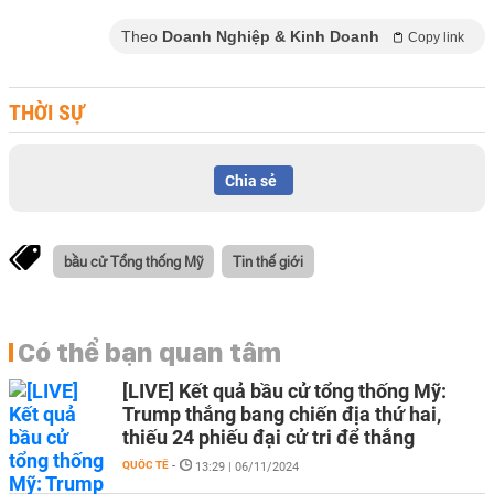
Theo
Doanh Nghiệp & Kinh Doanh
Copy link
THỜI SỰ
Chia sẻ
bầu cử Tổng thống Mỹ
Tin thế giới
Có thể bạn quan tâm
[LIVE] Kết quả bầu cử tổng thống Mỹ:
Trump thắng bang chiến địa thứ hai,
thiếu 24 phiếu đại cử tri để thắng
QUỐC TẾ
-
13:29 | 06/11/2024