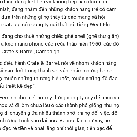
u dùng đang kẹt tiền và không tiếp cận được tín
rnish, đang nhắm đến những khách hàng trẻ có cảm
kế dựa trên những gì họ thấy từ các mạng xã hội
ừ catalog của công ty nội thất nổi tiếng West Elm.
 đang cho thuê những chiếc ghế shell (ghế thư giãn)
cửa kéo mang phong cách của thập niên 1950, các đồ
 Crate & Barrel, Campaign.
điều hành Crate & Barrel, nói về nhóm khách hàng
hải cam kết trung thành với sản phẩm nhưng họ có
ọ muốn những thương hiệu tốt, muốn những đồ đạc
u thiết kế đẹp”.
ernish cho biết họ xây dựng công ty này để phục vụ
học và đi làm chưa lâu ở các thành phố giống như họ.
di chuyển giữa nhiều thành phố khi họ đổi việc, đổi
chương trình sau đại học. Và mỗi lần như vậy, họ
ạc rẻ tiền và phải lãng phí thời gian, tiền bạc để
i.