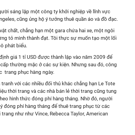
người sáng lập một công ty khởi nghiệp về lĩnh vực
geles, cũng ủng hộ ý tưởng thuê quần áo và đồ đạc.
vật chất, chẳng hạn một gara chứa hai xe, một ngôi
ứng tỏ mình thành đạt. Tôi thực sự muốn tạo một lối
cô phát biểu.
ịnh giá 1 tỉ USD được thành lập vào năm 2009 để
 cấp thường mặc ở các sự kiện. Nhưng sau đó, công
c trang phục hàng ngày.
 tranh với các nhiều đối thủ khác chẳng hạn Le Tote
ệu thời trang và các nhà bán lẻ thời trang cũng tung
theo hình thức đóng phí hàng tháng. Nhờ đó, người
ký đóng phí hàng tháng để thuê trang phục từ các
i trang như như Vince, Rebecca Taylor, American