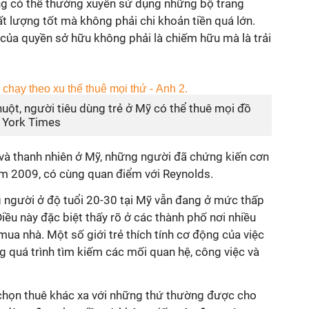
ng có thể thường xuyên sử dụng những bộ trang
 lượng tốt mà không phải chi khoản tiền quá lớn.
của quyền sở hữu không phải là chiếm hữu mà là trải
huột, người tiêu dùng trẻ ở Mỹ có thể thuê mọi đồ
 York Times
và thanh nhiên ở Mỹ, những người đã chứng kiến cơn
năm 2009, có cùng quan điểm với Reynolds.
g người ở độ tuổi 20-30 tại Mỹ vẫn đang ở mức thấp
iều này đặc biệt thấy rõ ở các thành phố nơi nhiều
mua nhà. Một số giới trẻ thích tính cơ động của việc
g quá trình tìm kiếm các mối quan hệ, công việc và
họn thuê khác xa với những thứ thường được cho