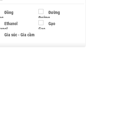
Đồng
Đường
Ethanol
Gạo
Gia súc - Gia cầm
Giấy
Gỗ
Hạt điều
Hồ tiêu - Hạt tiêu
Khí đốt
Kim loại khác
Mắc ca
Muối
Ngũ cốc
Nhựa - Hạt nhựa
Palladium
Phân bón