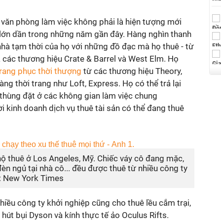
 văn phòng làm việc không phải là hiện tượng mới
lớn dần trong những năm gần đây. Hàng nghìn thanh
hà tạm thời của họ với những đồ đạc mà họ thuê - từ
 các thương hiệu Crate & Barrel và West Elm. Họ
rang phục thời thượng
từ các thương hiệu Theory,
ng thời trang như Loft, Express. Họ có thể trả lại
 thùng đặt ở các không gian làm việc chung
i kinh doanh dịch vụ thuê tài sản có thể đang thuê
hộ thuê ở Los Angeles, Mỹ. Chiếc váy cô đang mặc,
èn ngủ tại nhà cô... đều được thuê từ nhiều công ty
h: New York Times
nhiều công ty khởi nghiệp cũng cho thuê lều cắm trại,
hút bụi Dyson và kính thực tế ảo Oculus Rifts.