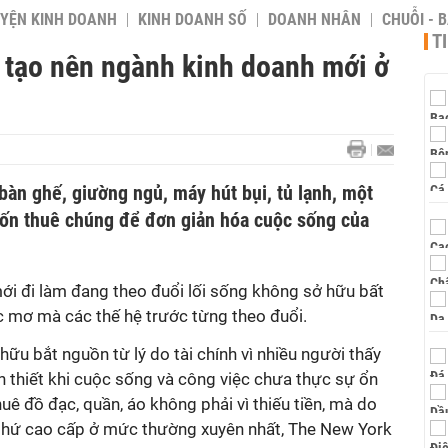
YỆN KINH DOANH
KINH DOANH SỐ
DOANH NHÂN
CHUỖI - 
T
 tạo nên ngành kinh doanh mới ở
bàn ghế, giường ngủ, máy hút bụi, tủ lạnh, một
uốn thuê chúng để đơn giản hóa cuộc sống của
mới đi làm đang theo đuổi lối sống không sở hữu bất
ấc mơ mà các thế hệ trước từng theo đuổi.
ữu bắt nguồn từ lý do tài chính vì nhiều người thấy
 thiết khi cuộc sống và công việc chưa thực sự ổn
huê đồ đạc, quần, áo không phải vì thiếu tiền, mà do
thứ cao cấp ở mức thường xuyên nhất, The New York