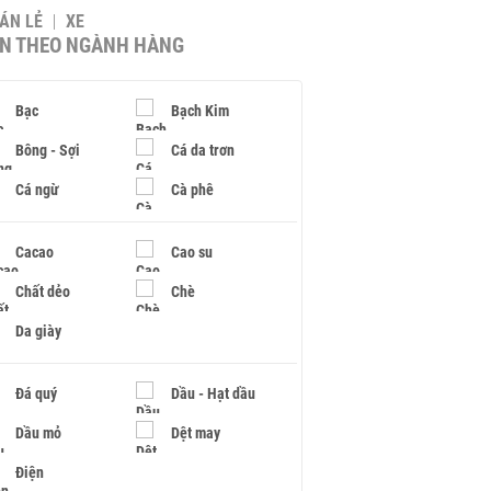
BÁN LẺ
XE
IN THEO NGÀNH HÀNG
Bạc
Bạch Kim
Bông - Sợi
Cá da trơn
Cá ngừ
Cà phê
Cacao
Cao su
Chất dẻo
Chè
Da giày
Đá quý
Dầu - Hạt dầu
Dầu mỏ
Dệt may
Điện