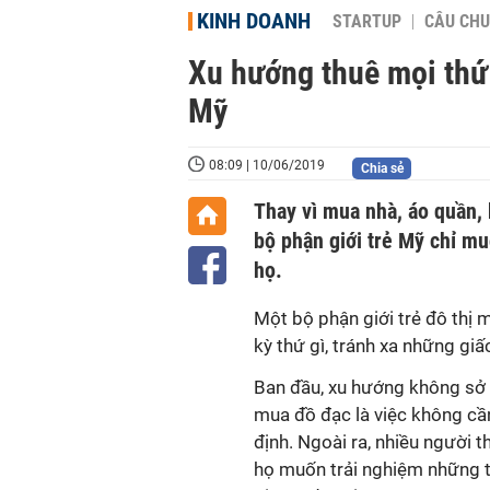
KINH DOANH
STARTUP
CÂU CHU
Xu hướng thuê mọi thứ
Mỹ
08:09 | 10/06/2019
Chia sẻ
Thay vì mua nhà, áo quần, 
bộ phận giới trẻ Mỹ chỉ m
họ.
Một bộ phận giới trẻ đô thị 
kỳ thứ gì, tránh xa những gi
Ban đầu, xu hướng không sở h
mua đồ đạc là việc không cần
định. Ngoài ra, nhiều người t
họ muốn trải nghiệm những 