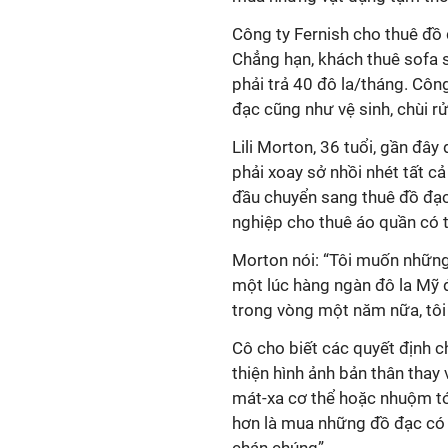
Công ty Fernish cho thuê đồ 
Chẳng hạn, khách thuê sofa s
phải trả 40 đô la/tháng. Côn
đạc cũng như vệ sinh, chùi r
Lili Morton, 36 tuổi, gần đâ
phải xoay sở nhồi nhét tất c
đầu chuyển sang thuê đồ đạc
nghiệp cho thuê áo quần có t
Morton nói: “Tôi muốn những
một lúc hàng ngàn đô la Mỹ
trong vòng một năm nữa, tôi 
Cô cho biết các quyết định c
thiện hình ảnh bản thân thay v
mát-xa cơ thể hoặc nhuộm tó
hơn là mua những đồ đạc có t