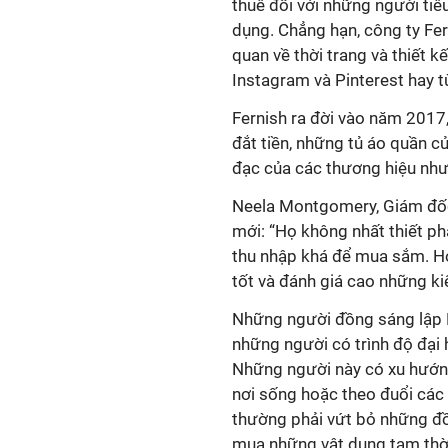
thuê đối với những người tiê
dụng. Chẳng hạn, công ty Fe
quan về thời trang và thiết 
Instagram và Pinterest hay t
Fernish ra đời vào năm 2017,
đắt tiền, những tủ áo quần 
đạc của các thương hiệu như
Neela Montgomery, Giám đốc 
mới: “Họ không nhất thiết p
thu nhập khá để mua sắm. H
tốt và đánh giá cao những kiể
Những người đồng sáng lập F
những người có trình độ đại 
Những người này có xu hướng 
nơi sống hoặc theo đuổi các 
thường phải vứt bỏ những đồ đ
mua những vật dụng tạm thờ