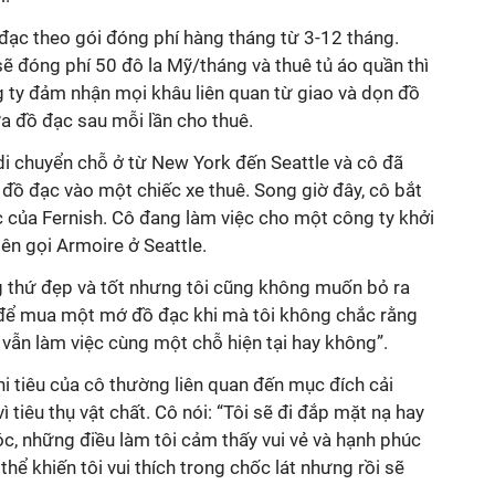
đạc theo gói đóng phí hàng tháng từ 3-12 tháng.
ẽ đóng phí 50 đô la Mỹ/tháng và thuê tủ áo quần thì
g ty đảm nhận mọi khâu liên quan từ giao và dọn đồ
ửa đồ đạc sau mỗi lần cho thuê.
y di chuyển chỗ ở từ New York đến Seattle và cô đã
ả đồ đạc vào một chiếc xe thuê. Song giờ đây, cô bắt
 của Fernish. Cô đang làm việc cho một công ty khởi
ên gọi Armoire ở Seattle.
 thứ đẹp và tốt nhưng tôi cũng không muốn bỏ ra
 để mua một mớ đồ đạc khi mà tôi không chắc rằng
vẫn làm việc cùng một chỗ hiện tại hay không”.
hi tiêu của cô thường liên quan đến mục đích cải
ì tiêu thụ vật chất. Cô nói: “Tôi sẽ đi đắp mặt nạ hay
c, những điều làm tôi cảm thấy vui vẻ và hạnh phúc
hể khiến tôi vui thích trong chốc lát nhưng rồi sẽ