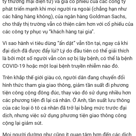
ty thương mại điện tử) và giá cổ phiếu của các công ty
phát triển mạnh khi mọi người ra ngoài (chẳng hạn như
các hãng hàng không), của ngân hàng Goldman Sachs,
cho thấy thị trường vẫn có thiện cảm hơn với cổ phiếu của
các công ty phục vụ “khách hàng tại gia”.
Vì sao hành vi tiêu dùng “ẩn dật” vẫn tồn tại, ngay cả khi
đại dịch đã được đẩy lùi? Lý do đầu tiên có thể giải thích
là bởi một số người vẫn còn sợ bị lây bệnh, có thể là bệnh
COVID-19 hoặc một loại bệnh truyền nhiễm nào đó.
Trên khắp thế giới giàu có, người dân đang chuyển đổi
hình thức tham gia giao thông, giảm tần suất đi phương
tiện công cộng đông đúc, thay vào đó sử dụng nhiều hơn
các phương tiện đi lại cá nhân. Ở Anh, tần suất lưu thông
của các loại ô tô cá nhân đã trở lại bằng mức trước đại
dịch, nhưng việc sử dụng phương tiện giao thông công
cộng lại giảm sút.
Mọi người dường như cũng ít quan tâm hơn đến các dịch