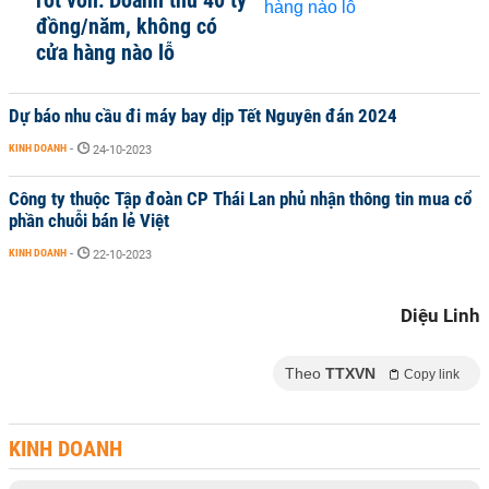
rót vốn: Doanh thu 40 tỷ
đồng/năm, không có
cửa hàng nào lỗ
Dự báo nhu cầu đi máy bay dịp Tết Nguyên đán 2024
KINH DOANH
-
24-10-2023
Công ty thuộc Tập đoàn CP Thái Lan phủ nhận thông tin mua cổ
phần chuỗi bán lẻ Việt
KINH DOANH
-
22-10-2023
Diệu Linh
Theo
TTXVN
Copy link
KINH DOANH