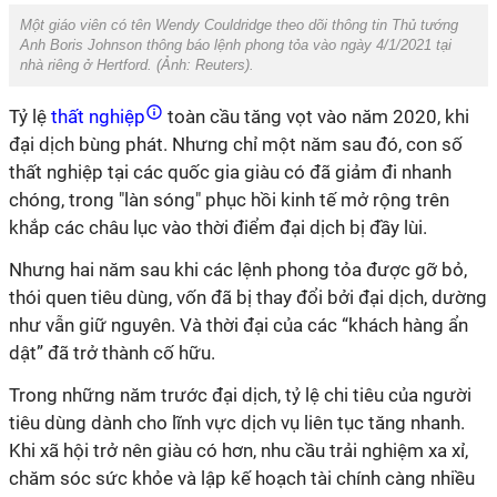
Một giáo viên có tên Wendy Couldridge theo dõi thông tin Thủ tướng
Anh Boris Johnson thông báo lệnh phong tỏa vào ngày 4/1/2021 tại
nhà riêng ở Hertford. (Ảnh: Reuters).
Tỷ lệ
thất nghiệp
toàn cầu tăng vọt vào năm 2020, khi
đại dịch bùng phát. Nhưng chỉ một năm sau đó, con số
thất nghiệp tại các quốc gia giàu có đã giảm đi nhanh
chóng, trong "làn sóng" phục hồi kinh tế mở rộng trên
khắp các châu lục vào thời điểm đại dịch bị đầy lùi.
Nhưng hai năm sau khi các lệnh phong tỏa được gỡ bỏ,
thói quen tiêu dùng, vốn đã bị thay đổi bởi đại dịch, dường
như vẫn giữ nguyên. Và thời đại của các “khách hàng ẩn
dật” đã trở thành cố hữu.
Trong những năm trước đại dịch, tỷ lệ chi tiêu của người
tiêu dùng dành cho lĩnh vực dịch vụ liên tục tăng nhanh.
Khi xã hội trở nên giàu có hơn, nhu cầu trải nghiệm xa xỉ,
chăm sóc sức khỏe và lập kế hoạch tài chính càng nhiều