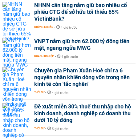
NHNN cần tăng nắm giữ bao nhiêu cổ
phiếu CTG để sở hữu tối thiểu 65%
VietinBank?
CHỨNG KHOÁN
-
4 giờ trước
VNPT nắm giữ hơn 62.000 tỷ đồng tiền
mặt, ngang ngửa MWG
DOANH NGHIỆP
-
4 giờ trước
Chuyên gia Phạm Xuân Hoè chỉ ra 6
nguyên nhân khiến dòng vốn trong nền
kinh tế còn 'tắc nghẽn'
THỜI SỰ
-
4 giờ trước
Đề xuất miễn 30% thuế thu nhập cho hộ
kinh doanh, doanh nghiệp có doanh thu
dưới 10 tỷ đồng
THỜI SỰ
-
5 giờ trước