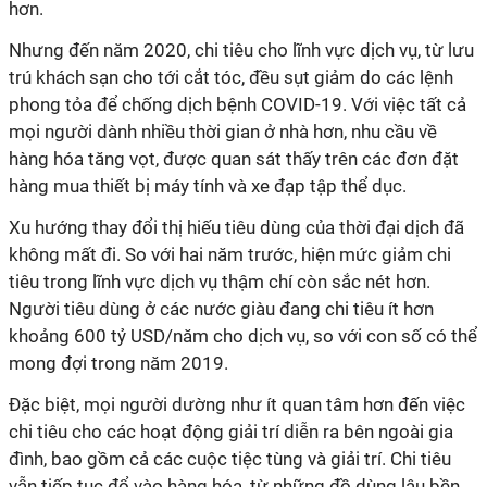
hơn.
Nhưng đến năm 2020, chi tiêu cho lĩnh vực dịch vụ, từ lưu
trú khách sạn cho tới cắt tóc, đều sụt giảm do các lệnh
phong tỏa để chống dịch bệnh COVID-19. Với việc tất cả
mọi người dành nhiều thời gian ở nhà hơn, nhu cầu về
hàng hóa tăng vọt, được quan sát thấy trên các đơn đặt
hàng mua thiết bị máy tính và xe đạp tập thể dục.
Xu hướng thay đổi thị hiếu tiêu dùng của thời đại dịch đã
không mất đi. So với hai năm trước, hiện mức giảm chi
tiêu trong lĩnh vực dịch vụ thậm chí còn sắc nét hơn.
Người tiêu dùng ở các nước giàu đang chi tiêu ít hơn
khoảng 600 tỷ USD/năm cho dịch vụ, so với con số có thể
mong đợi trong năm 2019.
Đặc biệt, mọi người dường như ít quan tâm hơn đến việc
chi tiêu cho các hoạt động giải trí diễn ra bên ngoài gia
đình, bao gồm cả các cuộc tiệc tùng và giải trí. Chi tiêu
vẫn tiếp tục đổ vào hàng hóa, từ những đồ dùng lâu bền