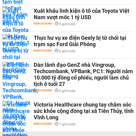
Xuất khẩu linh kiện ô tô của Toyota Việt
Nam vượt mốc 1 tỷ USD
KINH DOANH
-
5 giờ trước
Thực hư vụ xe điện Geely bị từ chối tại
trạm sạc Ford Giải Phóng
KINH DOANH
-
6 giờ trước
Dàn lãnh đạo GenZ nhà Vingroup,
Techcombank, VPBank, PC1: Người nắm
10.000 tỷ đồng cổ phiếu, người làm chủ
tịch ở tuổi 27
KINH DOANH
-
6 giờ trước
Victoria Healthcare chung tay chăm sóc
sức khỏe cộng đồng tại xã Tiên Thủy, tỉnh
Vĩnh Long
KINH DOANH
-
7 giờ trước