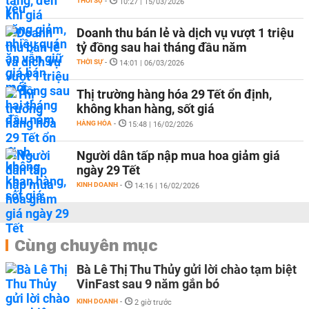
THỜI SỰ
-
10:27 | 15/03/2026
Doanh thu bán lẻ và dịch vụ vượt 1 triệu
tỷ đồng sau hai tháng đầu năm
THỜI SỰ
-
14:01 | 06/03/2026
Thị trường hàng hóa 29 Tết ổn định,
không khan hàng, sốt giá
HÀNG HÓA
-
15:48 | 16/02/2026
Người dân tấp nập mua hoa giảm giá
ngày 29 Tết
KINH DOANH
-
14:16 | 16/02/2026
Cùng chuyên mục
Bà Lê Thị Thu Thủy gửi lời chào tạm biệt
VinFast sau 9 năm gắn bó
KINH DOANH
-
2 giờ trước