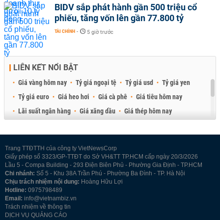
BIDV sắp phát hành gần 500 triệu cổ
phiếu, tăng vốn lên gần 77.800 tỷ
TÀI CHÍNH
-
5 giờ trước
LIÊN KẾT NỔI BẬT
Giá vàng hôm nay
Tỷ giá ngoại tệ
Tỷ giá usd
Tỷ giá yen
Tỷ giá euro
Giá heo hơi
Giá cà phê
Giá tiêu hôm nay
Lãi suất ngân hàng
Giá xăng dầu
Giá thép hôm nay
Giá sầu riêng
Giá thịt heo
Giá gạo
Giá cao su
Best Retail Brokers
Diễn đàn đầu tư Việt Nam 2026
Trang TTĐTTH của công ty VietNewsCorp
Giấy phép số 3323/GP-TTĐT do Sở VH&TT TP.HCM cấp ngày 20/3/2026
Lầu 5 - Compa Building - 293 Điện Biên Phủ - Phường Gia Định - TP.HCM
Chi nhánh:
Số 5 - Khu 38A Trần Phú - Phường Ba Đình - TP. Hà Nội
Chịu trách nhiệm nội dung:
Hoàng Hữu Lợi
Hotline:
0975798489
Email:
info@vietnambiz.vn
Trách nhiệm về thông tin
DỊCH VỤ QUẢNG CÁO