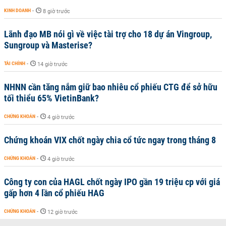
KINH DOANH
-
8 giờ trước
Lãnh đạo MB nói gì về việc tài trợ cho 18 dự án Vingroup,
Sungroup và Masterise?
TÀI CHÍNH
-
14 giờ trước
NHNN cần tăng nắm giữ bao nhiêu cổ phiếu CTG để sở hữu
tối thiểu 65% VietinBank?
CHỨNG KHOÁN
-
4 giờ trước
Chứng khoán VIX chốt ngày chia cổ tức ngay trong tháng 8
CHỨNG KHOÁN
-
4 giờ trước
Công ty con của HAGL chốt ngày IPO gần 19 triệu cp với giá
gấp hơn 4 lần cổ phiếu HAG
CHỨNG KHOÁN
-
12 giờ trước