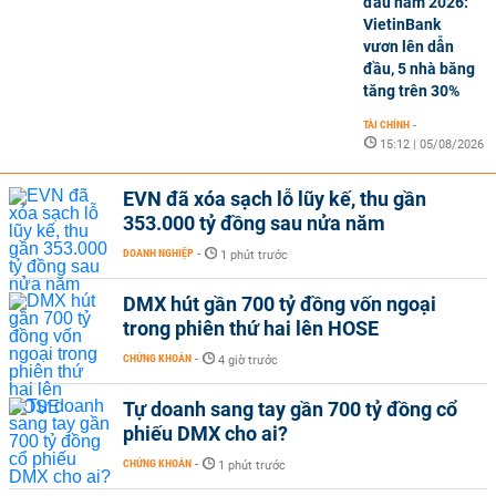
đầu năm 2026:
VietinBank
vươn lên dẫn
đầu, 5 nhà băng
tăng trên 30%
TÀI CHÍNH
-
15:12 | 05/08/2026
EVN đã xóa sạch lỗ lũy kế, thu gần
353.000 tỷ đồng sau nửa năm
DOANH NGHIỆP
-
1 phút trước
DMX hút gần 700 tỷ đồng vốn ngoại
trong phiên thứ hai lên HOSE
CHỨNG KHOÁN
-
4 giờ trước
Tự doanh sang tay gần 700 tỷ đồng cổ
phiếu DMX cho ai?
CHỨNG KHOÁN
-
1 phút trước