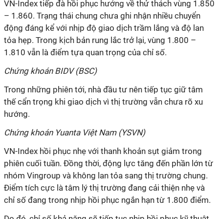
VN-Index tiếp đà hồi phục hướng về thử thách vùng 1.850
– 1.860. Trạng thái chung chưa ghi nhận nhiều chuyển
động đáng kể với nhịp độ giao dịch trầm lắng và độ lan
tỏa hẹp. Trong kịch bản rung lắc trở lại, vùng 1.800 –
1.810 vẫn là điểm tựa quan trọng của chỉ số.
Chứng khoán BIDV (BSC)
Trong những phiên tới, nhà đầu tư nên tiếp tục giữ tâm
thế cẩn trọng khi giao dịch vì thị trường vẫn chưa rõ xu
hướng.
Chứng khoán Yuanta Việt Nam (YSVN)
VN-Index hồi phục nhẹ với thanh khoản sụt giảm trong
phiên cuối tuần. Đồng thời, động lực tăng đến phần lớn từ
nhóm Vingroup và không lan tỏa sang thị trường chung.
Điểm tích cực là tâm lý thị trường đang cải thiện nhẹ và
chỉ số đang trong nhịp hồi phục ngắn hạn từ 1.800 điểm.
Do đó, chỉ số khả năng sẽ tiếp tục nhịp hồi phục kỹ thuật