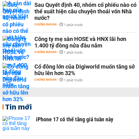
Sau Quyết định 40, nhóm cổ phiếu nào có
thể xuất hiện câu chuyện thoái vốn Nhà
nước?
CHỨNG KHOÁN
-
1 phút trước
Công ty mẹ sàn HOSE và HNX lãi hơn
1.400 tỷ đồng nửa đầu năm
CHỨNG KHOÁN
-
1 phút trước
Cổ đông lớn của Digiworld muốn tăng sở
hữu lên hơn 32%
CHỨNG KHOÁN
-
1 phút trước
Tin mới
iPhone 17 có thể tăng giá tuần này