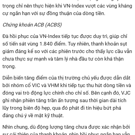
trọng chỉ nên thực hiện khi VN-Index vượt các vùng kháng
cự ngắn hạn với sự đồng thuận của dòng tiền.
Chứng khoán ACB (ACBS)
Đà hồi phục của VN-Index tiếp tục được duy trì, giúp chỉ
số tiến sát vùng 1.840 điểm. Tuy nhiên, thanh khoản sụt
giảm đáng kể so với các phiên trước cho thấy lực cầu vẫn
chưa thực sự mạnh và tâm lý nhà đầu tư còn khá thận
trọng.
Diễn biến tăng điểm của thị trường chủ yếu được dẫn dắt
bởi nhóm cổ VIC và VHM khi tiếp tục thu hút dòng tiền và
đóng vai trò động lực chính cho chỉ số. Bên cạnh đó, VJC
ghi nhận phiên tăng trần ấn tượng sau thời gian dài tích
lũy trong biên độ hẹp, qua đó phát đi tín hiệu bứt phá
đáng chú ý về mặt kỹ thuật.
Nhìn chung, dù động lượng tăng chưa được xác nhận bởi
sự cải thiện của thanh khoản, nhịp hồi phục ngắn hạn vẫn