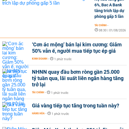
6%, Bac A Bank
tăng trích lập dự
phòng gấp 5 lần
TÀI CHÍNH
-
08:30 | 01/08/2026
‘Cơn ác mộng’ bán lại kim cương: Giảm
50% vẫn ế, người mua tiếp tục ép giá
KINH DOANH
-
1 phút trước
NHNN quay đầu bơm ròng gần 25.000
tỷ tuần qua, lãi suất liên ngân hàng tăng
trở lại
TÀI CHÍNH
-
1 phút trước
Giá vàng tiếp tục tăng trong tuần này?
HÀNG HÓA
-
1 phút trước