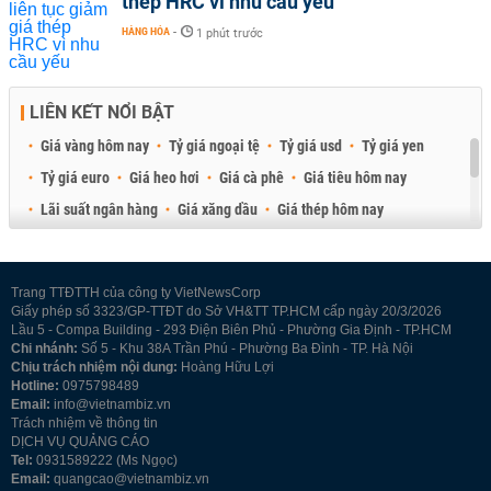
thép HRC vì nhu cầu yếu
HÀNG HÓA
-
1 phút trước
LIÊN KẾT NỔI BẬT
Giá vàng hôm nay
Tỷ giá ngoại tệ
Tỷ giá usd
Tỷ giá yen
Tỷ giá euro
Giá heo hơi
Giá cà phê
Giá tiêu hôm nay
Lãi suất ngân hàng
Giá xăng dầu
Giá thép hôm nay
Giá sầu riêng
Giá thịt heo
Giá gạo
Giá cao su
Best Retail Brokers
Diễn đàn đầu tư Việt Nam 2026
Trang TTĐTTH của công ty VietNewsCorp
Giấy phép số 3323/GP-TTĐT do Sở VH&TT TP.HCM cấp ngày 20/3/2026
Lầu 5 - Compa Building - 293 Điện Biên Phủ - Phường Gia Định - TP.HCM
Chi nhánh:
Số 5 - Khu 38A Trần Phú - Phường Ba Đình - TP. Hà Nội
Chịu trách nhiệm nội dung:
Hoàng Hữu Lợi
Hotline:
0975798489
Email:
info@vietnambiz.vn
Trách nhiệm về thông tin
DỊCH VỤ QUẢNG CÁO
Tel:
0931589222 (Ms Ngọc)
Email:
quangcao@vietnambiz.vn