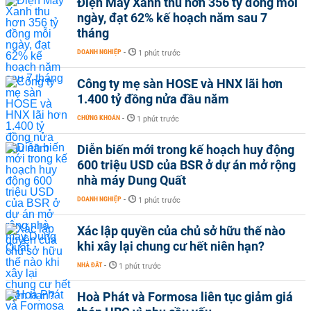
Điện Máy Xanh thu hơn 356 tỷ đồng mỗi
ngày, đạt 62% kế hoạch năm sau 7
tháng
DOANH NGHIỆP
-
1 phút trước
Công ty mẹ sàn HOSE và HNX lãi hơn
1.400 tỷ đồng nửa đầu năm
CHỨNG KHOÁN
-
1 phút trước
Diễn biến mới trong kế hoạch huy động
600 triệu USD của BSR ở dự án mở rộng
nhà máy Dung Quất
DOANH NGHIỆP
-
1 phút trước
Xác lập quyền của chủ sở hữu thế nào
khi xây lại chung cư hết niên hạn?
NHÀ ĐẤT
-
1 phút trước
Hoà Phát và Formosa liên tục giảm giá