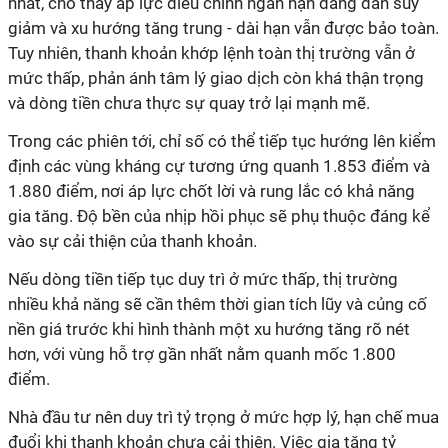
nhất, cho thấy áp lực điều chỉnh ngắn hạn đang dần suy
giảm và xu hướng tăng trung - dài hạn vẫn được bảo toàn.
Tuy nhiên, thanh khoản khớp lệnh toàn thị trường vẫn ở
mức thấp, phản ánh tâm lý giao dịch còn khá thận trọng
và dòng tiền chưa thực sự quay trở lại mạnh mẽ.
Trong các phiên tới, chỉ số có thể tiếp tục hướng lên kiểm
định các vùng kháng cự tương ứng quanh 1.853 điểm và
1.880 điểm, nơi áp lực chốt lời và rung lắc có khả năng
gia tăng. Độ bền của nhịp hồi phục sẽ phụ thuộc đáng kể
vào sự cải thiện của thanh khoản.
Nếu dòng tiền tiếp tục duy trì ở mức thấp, thị trường
nhiều khả năng sẽ cần thêm thời gian tích lũy và củng cố
nền giá trước khi hình thành một xu hướng tăng rõ nét
hơn, với vùng hỗ trợ gần nhất nằm quanh mốc 1.800
điểm.
Nhà đầu tư nên duy trì tỷ trọng ở mức hợp lý, hạn chế mua
đuổi khi thanh khoản chưa cải thiện. Việc gia tăng tỷ