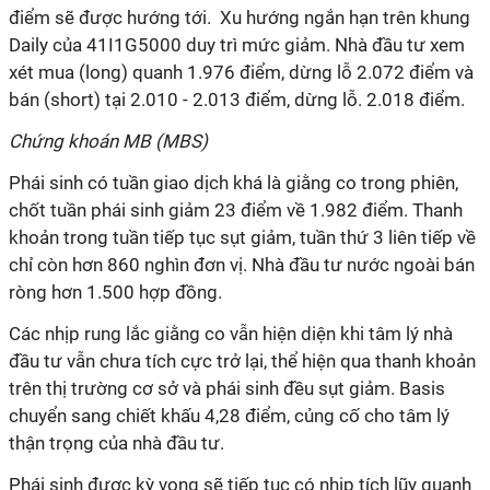
điểm sẽ được hướng tới. Xu hướng ngắn hạn trên khung
Daily của 41I1G5000 duy trì mức giảm. Nhà đầu tư xem
xét mua (long) quanh 1.976 điểm, dừng lỗ 2.072 điểm và
bán (short) tại 2.010 - 2.013 điểm, dừng lỗ. 2.018 điểm.
Chứng khoán MB (MBS)
Phái sinh có tuần giao dịch khá là giằng co trong phiên,
chốt tuần phái sinh giảm 23 điểm về 1.982 điểm. Thanh
khoản trong tuần tiếp tục sụt giảm, tuần thứ 3 liên tiếp về
chỉ còn hơn 860 nghìn đơn vị. Nhà đầu tư nước ngoài bán
ròng hơn 1.500 hợp đồng.
Các nhịp rung lắc giằng co vẫn hiện diện khi tâm lý nhà
đầu tư vẫn chưa tích cực trở lại, thể hiện qua thanh khoản
trên thị trường cơ sở và phái sinh đều sụt giảm. Basis
chuyển sang chiết khấu 4,28 điểm, củng cố cho tâm lý
thận trọng của nhà đầu tư.
Phái sinh được kỳ vọng sẽ tiếp tục có nhịp tích lũy quanh