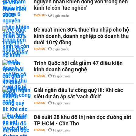
nguyên nhân khiến dòng vốn trong nền
kinh tế còn 'tắc nghẽn'
THỜI SỰ
-
7 giờ trước
Đề xuất miễn 30% thuế thu nhập cho hộ
kinh doanh, doanh nghiệp có doanh thu
dưới 10 tỷ đồng
THỜI SỰ
-
8 giờ trước
Trình Quốc hội cắt giảm 47 điều kiện
kinh doanh công nghệ
THỜI SỰ
-
12 giờ trước
Giải ngân đầu tư công quý III: Khi các
siêu dự án áp sát 'vạch đích'
THỜI SỰ
-
16 giờ trước
Đề xuất 28 khu đô thị nén dọc đường sắt
TP HCM - Cần Thơ
THỜI SỰ
-
16 giờ trước