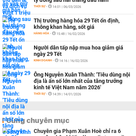
THỜI SỰ
-
14:01 | 06/03/2026
Thị trường hàng hóa 29 Tết ổn định,
không khan hàng, sốt giá
HÀNG HÓA
-
15:48 | 16/02/2026
Người dân tấp nập mua hoa giảm giá
ngày 29 Tết
KINH DOANH
-
14:16 | 16/02/2026
Ông Nguyễn Xuân Thành: 'Tiêu dùng nội
địa là ẩn số lớn nhất của tăng trưởng
kinh tế Việt Nam năm 2026'
THỜI SỰ
-
14:39 | 14/01/2026
Cùng chuyên mục
Chuyên gia Phạm Xuân Hoè chỉ ra 6