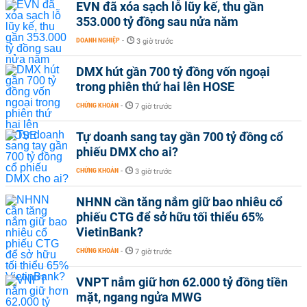
EVN đã xóa sạch lỗ lũy kế, thu gần
353.000 tỷ đồng sau nửa năm
DOANH NGHIỆP
-
3 giờ trước
DMX hút gần 700 tỷ đồng vốn ngoại
trong phiên thứ hai lên HOSE
CHỨNG KHOÁN
-
7 giờ trước
Tự doanh sang tay gần 700 tỷ đồng cổ
phiếu DMX cho ai?
CHỨNG KHOÁN
-
3 giờ trước
NHNN cần tăng nắm giữ bao nhiêu cổ
phiếu CTG để sở hữu tối thiểu 65%
VietinBank?
CHỨNG KHOÁN
-
7 giờ trước
VNPT nắm giữ hơn 62.000 tỷ đồng tiền
mặt, ngang ngửa MWG