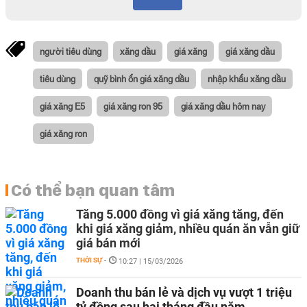
người tiêu dùng
xăng dầu
giá xăng
giá xăng dầu
tiêu dùng
quỹ bình ổn giá xăng dầu
nhập khẩu xăng dầu
giá xăng E5
giá xăng ron 95
giá xăng dầu hôm nay
giá xăng ron
Có thể bạn quan tâm
Tăng 5.000 đồng vì giá xăng tăng, đến
khi giá xăng giảm, nhiều quán ăn vẫn giữ
giá bán mới
THỜI SỰ
-
10:27 | 15/03/2026
Doanh thu bán lẻ và dịch vụ vượt 1 triệu
tỷ đồng sau hai tháng đầu năm