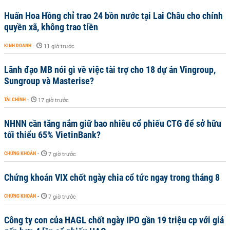
Huấn Hoa Hồng chỉ trao 24 bồn nước tại Lai Châu cho chính
quyền xã, không trao tiền
KINH DOANH
-
11 giờ trước
Lãnh đạo MB nói gì về việc tài trợ cho 18 dự án Vingroup,
Sungroup và Masterise?
TÀI CHÍNH
-
17 giờ trước
NHNN cần tăng nắm giữ bao nhiêu cổ phiếu CTG để sở hữu
tối thiểu 65% VietinBank?
CHỨNG KHOÁN
-
7 giờ trước
Chứng khoán VIX chốt ngày chia cổ tức ngay trong tháng 8
CHỨNG KHOÁN
-
7 giờ trước
Công ty con của HAGL chốt ngày IPO gần 19 triệu cp với giá