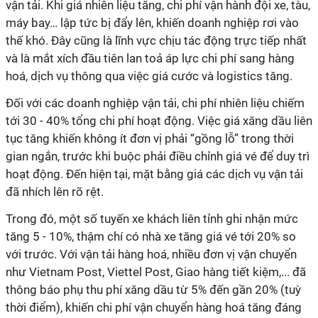
vận tải. Khi giá nhiên liệu tăng, chi phí vận hành đội xe, tàu,
máy bay… lập tức bị đẩy lên, khiến doanh nghiệp rơi vào
thế khó. Đây cũng là lĩnh vực chịu tác động trực tiếp nhất
và là mắt xích đầu tiên lan toả áp lực chi phí sang hàng
hoá, dịch vụ thông qua việc giá cước và logistics tăng.
Đối với các doanh nghiệp vận tải, chi phí nhiên liệu chiếm
tới 30 - 40% tổng chi phí hoạt động. Việc giá xăng dầu liên
tục tăng khiến không ít đơn vị phải “gồng lỗ” trong thời
gian ngắn, trước khi buộc phải điều chỉnh giá vé để duy trì
hoạt động. Đến hiện tại, mặt bằng giá các dịch vụ vận tải
đã nhích lên rõ rệt.
Trong đó, một số tuyến xe khách liên tỉnh ghi nhận mức
tăng 5 - 10%, thậm chí có nhà xe tăng giá vé tới 20% so
với trước. Với vận tải hàng hoá, nhiều đơn vị vận chuyển
như Vietnam Post, Viettel Post, Giao hàng tiết kiệm,... đã
thông báo phụ thu phí xăng dầu từ 5% đến gần 20% (tuỳ
thời điểm), khiến chi phí vận chuyển hàng hoá tăng đáng