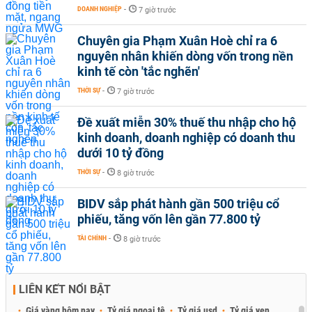
DOANH NGHIỆP
-
7 giờ trước
Chuyên gia Phạm Xuân Hoè chỉ ra 6
nguyên nhân khiến dòng vốn trong nền
kinh tế còn 'tắc nghẽn'
THỜI SỰ
-
7 giờ trước
Đề xuất miễn 30% thuế thu nhập cho hộ
kinh doanh, doanh nghiệp có doanh thu
dưới 10 tỷ đồng
THỜI SỰ
-
8 giờ trước
BIDV sắp phát hành gần 500 triệu cổ
phiếu, tăng vốn lên gần 77.800 tỷ
TÀI CHÍNH
-
8 giờ trước
LIÊN KẾT NỔI BẬT
Giá vàng hôm nay
Tỷ giá ngoại tệ
Tỷ giá usd
Tỷ giá yen