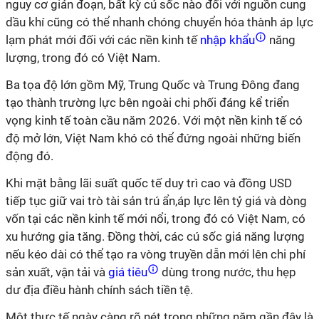
nguy cơ gián đoạn, bất kỳ cú sốc nào đối với nguồn cung
dầu khí cũng có thể nhanh chóng chuyển hóa thành áp lực
lạm phát mới đối với các nền kinh tế
nhập khẩu
năng
lượng, trong đó có Việt Nam.
Ba tọa độ lớn gồm Mỹ, Trung Quốc và Trung Đông đang
tạo thành trường lực bên ngoài chi phối đáng kể triển
vọng kinh tế toàn cầu năm 2026. Với một nền kinh tế có
độ mở lớn, Việt Nam khó có thể đứng ngoài những biến
động đó.
Khi mặt bằng lãi suất quốc tế duy trì cao và đồng USD
tiếp tục giữ vai trò tài sản trú ẩn,áp lực lên tỷ giá và dòng
vốn tại các nền kinh tế mới nổi, trong đó có Việt Nam, có
xu hướng gia tăng. Đồng thời, các cú sốc giá năng lượng
nếu kéo dài có thể tạo ra vòng truyền dẫn mới lên chi phí
sản xuất, vận tải và
giá tiêu
dùng trong nước, thu hẹp
dư địa điều hành chính sách tiền tệ.
Một thực tế ngày càng rõ nét trong những năm gần đây là