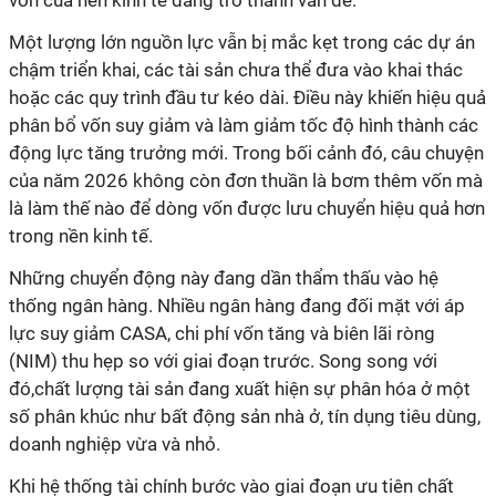
vốn của nền kinh tế đang trở thành vấn đề.
Một lượng lớn nguồn lực vẫn bị mắc kẹt trong các dự án
chậm triển khai, các tài sản chưa thể đưa vào khai thác
hoặc các quy trình đầu tư kéo dài. Điều này khiến hiệu quả
phân bổ vốn suy giảm và làm giảm tốc độ hình thành các
động lực tăng trưởng mới. Trong bối cảnh đó, câu chuyện
của năm 2026 không còn đơn thuần là bơm thêm vốn mà
là làm thế nào để dòng vốn được lưu chuyển hiệu quả hơn
trong nền kinh tế.
Những chuyển động này đang dần thẩm thấu vào hệ
thống ngân hàng. Nhiều ngân hàng đang đối mặt với áp
lực suy giảm CASA, chi phí vốn tăng và biên lãi ròng
(NIM) thu hẹp so với giai đoạn trước. Song song với
đó,chất lượng tài sản đang xuất hiện sự phân hóa ở một
số phân khúc như bất động sản nhà ở, tín dụng tiêu dùng,
doanh nghiệp vừa và nhỏ.
Khi hệ thống tài chính bước vào giai đoạn ưu tiên chất