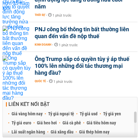
năm
THỜI SỰ
-
1 phút trước
PNJ công bố thông tin bất thường liên
quan đến vấn đề nộp thuế
KINH DOANH
-
1 phút trước
Ông Trump sắp có quyền tùy ý áp thuế
100% lên những đối tác thương mại
hàng đầu?
QUỐC TẾ
-
1 phút trước
LIÊN KẾT NỔI BẬT
Giá vàng hôm nay
Tỷ giá ngoại tệ
Tỷ giá usd
Tỷ giá yen
Tỷ giá euro
Giá heo hơi
Giá cà phê
Giá tiêu hôm nay
Lãi suất ngân hàng
Giá xăng dầu
Giá thép hôm nay