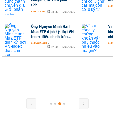
tích...
CHỨN
KINH DOANH
-
08:06 | 15/06/2026
Ông Nguyễn Minh Hạnh:
Vì 
Mua ETF định kỳ, đợi VN-
kho
Index điều chỉnh trên...
nhi
CHỨNG KHOÁN
-
CHỨN
12:00 | 13/06/2026