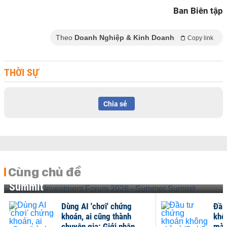
Ban Biên tập
Theo
Doanh Nghiệp & Kinh Doanh
Copy link
THỜI SỰ
Chia sẻ
Cùng chủ đề
Vietnam Investment Forum 2026 - Summer
Summit
Dùng AI 'chơi' chứng
Đầu
khoán, ai cũng thành
khôn
chuyên gia: Giới phân
mà c