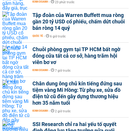
KINH DOANH
-
23 phút trước
Tập đoàn của Warren Buffett mua ròng
gần 20 tỷ USD cổ phiếu, chấm dứt chuỗi
bán ròng 14 quý
QUỐC TẾ
-
6 giờ trước
Chuỗi phòng gym tại TP HCM bất ngờ
đóng cửa tất cả cơ sở, hàng trăm hội
viên bơ vơ
KINH DOANH
-
7 giờ trước
Chân dung ông chủ kín tiếng đứng sau
tiệm vàng Mi Hồng: Từ phụ xe, sửa đồ
điện tử cũ đến gây dựng thương hiệu
hơn 35 năm tuổi
KINH DOANH
-
2 giờ trước
SSI Research chỉ ra hai yếu tố quyết
định động lực tăng trưởng nửa cuối