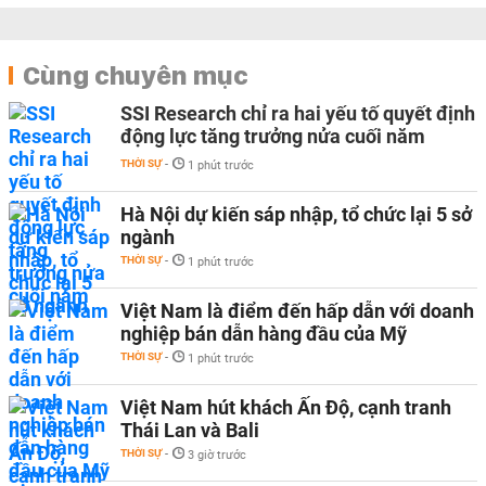
Cùng chuyên mục
SSI Research chỉ ra hai yếu tố quyết định
động lực tăng trưởng nửa cuối năm
THỜI SỰ
-
1 phút trước
Hà Nội dự kiến sáp nhập, tổ chức lại 5 sở
ngành
THỜI SỰ
-
1 phút trước
Việt Nam là điểm đến hấp dẫn với doanh
nghiệp bán dẫn hàng đầu của Mỹ
THỜI SỰ
-
1 phút trước
Việt Nam hút khách Ấn Độ, cạnh tranh
Thái Lan và Bali
THỜI SỰ
-
3 giờ trước