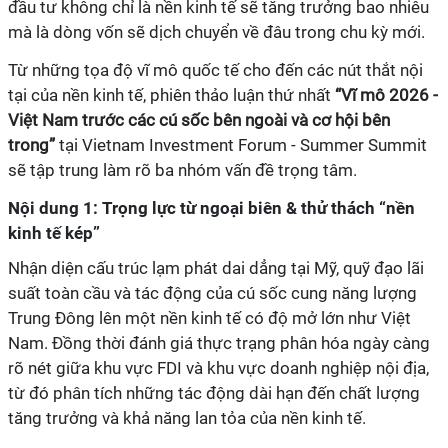
đầu tư không chỉ là nền kinh tế sẽ tăng trưởng bao nhiêu
mà là dòng vốn sẽ dịch chuyển về đâu trong chu kỳ mới.
Từ những tọa độ vĩ mô quốc tế cho đến các nút thắt nội
tại của nền kinh tế, phiên thảo luận thứ nhất
“Vĩ mô 2026 -
Việt Nam trước các cú sốc bên ngoài và cơ hội bên
trong”
tại Vietnam Investment Forum - Summer Summit
sẽ tập trung làm rõ ba nhóm vấn đề trọng tâm.
Nội dung 1: Trọng lực từ ngoại biên & thử thách “nền
kinh tế kép”
Nhận diện cấu trúc lạm phát dai dẳng tại Mỹ, quỹ đạo lãi
suất toàn cầu và tác động của cú sốc cung năng lượng
Trung Đông lên một nền kinh tế có độ mở lớn như Việt
Nam. Đồng thời đánh giá thực trạng phân hóa ngày càng
rõ nét giữa khu vực FDI và khu vực doanh nghiệp nội địa,
từ đó phân tích những tác động dài hạn đến chất lượng
tăng trưởng và khả năng lan tỏa của nền kinh tế.