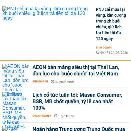
PNJ chỉ mua lại
vàng, kim cương
trong 2h buổi
chiều, giữ lịch
trả tiền tối đa
120 ngày
KINH DOANH
-
09:47 | 24/07/2026
AEON bán mảng siêu thị tại Thái Lan,
dồn lực cho ‘cuộc chiến’ tại Việt Nam
KINH DOANH
-
37 phút trước
Lịch cổ tức tuần tới: Masan Consumer,
BSR, MB chốt quyền, tỷ lệ cao nhất
100%
DOANH NGHIỆP
-
1 giờ trước
Ngân hàng Trung ương Trung Quốc mua