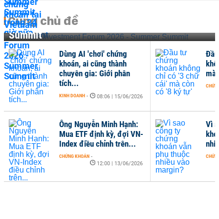
Cùng chủ đề
Vietnam Investment Forum 2026 - Summer
Summit
Dùng AI 'chơi' chứng
Đầu
khoán, ai cũng thành
khôn
chuyên gia: Giới phân
mà c
tích...
CHỨN
KINH DOANH
-
08:06 | 15/06/2026
Ông Nguyễn Minh Hạnh:
Vì 
Mua ETF định kỳ, đợi VN-
kho
Index điều chỉnh trên...
nhi
CHỨNG KHOÁN
-
CHỨN
12:00 | 13/06/2026