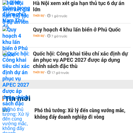
Hà Nội xem xét gia hạn thủ tục 6 dự án
lớn
THỜI SỰ
-
1 giờ trước
Quy hoạch 4 khu lấn biển ở Phú Quốc
THỜI SỰ
-
7 giờ trước
Quốc hội: Công khai tiêu chí xác định dự
án phục vụ APEC 2027 được áp dụng
chính sách đặc thù
THỜI SỰ
-
17 giờ trước
Tin mới
Phó thủ tướng: Xử lý đến cùng vướng mắc,
không đẩy doanh nghiệp đi vòng