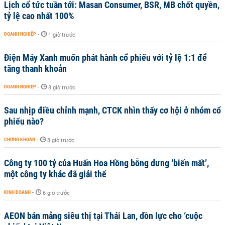
Lịch cổ tức tuần tới: Masan Consumer, BSR, MB chốt quyền,
tỷ lệ cao nhất 100%
DOANH NGHIỆP
-
1 giờ trước
Điện Máy Xanh muốn phát hành cổ phiếu với tỷ lệ 1:1 để
tăng thanh khoản
DOANH NGHIỆP
-
8 giờ trước
Sau nhịp điều chỉnh mạnh, CTCK nhìn thấy cơ hội ở nhóm cổ
phiếu nào?
CHỨNG KHOÁN
-
8 giờ trước
Công ty 100 tỷ của Huấn Hoa Hồng bỗng dưng ‘biến mất’,
một công ty khác đã giải thể
KINH DOANH
-
6 giờ trước
AEON bán mảng siêu thị tại Thái Lan, dồn lực cho ‘cuộc