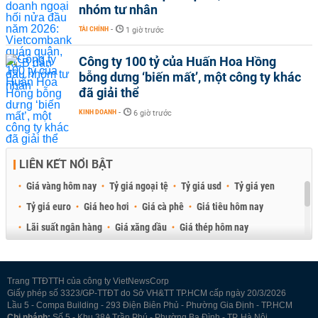
nhóm tư nhân
TÀI CHÍNH
-
1 giờ trước
Công ty 100 tỷ của Huấn Hoa Hồng
bỗng dưng ‘biến mất’, một công ty khác
đã giải thể
KINH DOANH
-
6 giờ trước
LIÊN KẾT NỔI BẬT
Giá vàng hôm nay
Tỷ giá ngoại tệ
Tỷ giá usd
Tỷ giá yen
Tỷ giá euro
Giá heo hơi
Giá cà phê
Giá tiêu hôm nay
Lãi suất ngân hàng
Giá xăng dầu
Giá thép hôm nay
Giá sầu riêng
Giá thịt heo
Giá gạo
Giá cao su
Best Retail Brokers
Diễn đàn đầu tư Việt Nam 2026
Trang TTĐTTH của công ty VietNewsCorp
Giấy phép số 3323/GP-TTĐT do Sở VH&TT TP.HCM cấp ngày 20/3/2026
Lầu 5 - Compa Building - 293 Điện Biên Phủ - Phường Gia Định - TP.HCM
Chi nhánh:
Số 5 - Khu 38A Trần Phú - Phường Ba Đình - TP. Hà Nội