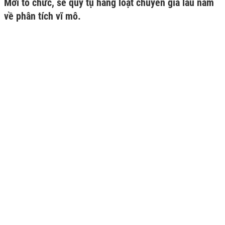
Mới tổ chức, sẽ quy tụ hàng loạt chuyên gia lâu năm
về phân tích vĩ mô.