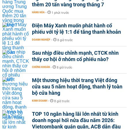
thêm 20 tấn vàng trong tháng 7
HÀNG HÓA
-
1 phút trước
Điện Máy Xanh muốn phát hành cổ
phiếu với tỷ lệ 1:1 để tăng thanh khoản
DOANH NGHIỆP
-
8 giờ trước
Sau nhịp điều chỉnh mạnh, CTCK nhìn
thấy cơ hội ở nhóm cổ phiếu nào?
CHỨNG KHOÁN
-
8 giờ trước
Một thương hiệu thời trang Việt đóng
cửa sau 5 năm hoạt động, thanh lý toàn
bộ cửa hàng
KINH DOANH
-
8 giờ trước
TOP 10 ngân hàng lãi lớn nhất từ kinh
doanh ngoại hối nửa đầu năm 2026:
Vietcombank quán quân, ACB dẫn đầu