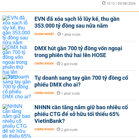
15:12 | 05/08/2026
EVN đã xóa sạch lỗ lũy kế, thu gần
353.000 tỷ đồng sau nửa năm
DOANH NGHIỆP
-
1 phút trước
DMX hút gần 700 tỷ đồng vốn ngoại
trong phiên thứ hai lên HOSE
CHỨNG KHOÁN
-
2 giờ trước
Tự doanh sang tay gần 700 tỷ đồng cổ
phiếu DMX cho ai?
CHỨNG KHOÁN
-
1 phút trước
NHNN cần tăng nắm giữ bao nhiêu cổ
phiếu CTG để sở hữu tối thiểu 65%
VietinBank?
CHỨNG KHOÁN
-
2 giờ trước