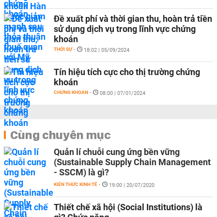
Đề xuất phí và thời gian thu, hoàn trả tiền
sử dụng dịch vụ trong lĩnh vực chứng
khoán
THỜI SỰ
-
18:02 | 05/09/2024
Tín hiệu tích cực cho thị trường chứng
khoán
CHỨNG KHOÁN
-
08:00 | 07/01/2024
Cùng chuyên mục
Quản lí chuỗi cung ứng bền vững
(Sustainable Supply Chain Management
- SSCM) là gì?
KIẾN THỨC KINH TẾ
-
19:00 | 20/07/2020
Thiết chế xã hội (Social Institutions) là